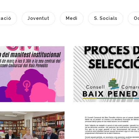
ació
Joventut
Medi
S. Socials
O
Commemoració
Creació D'una
el 8 De Març, Dia
Borsa D'auxiliar
Internacional De
Administratius/v
La Dona Al Baix
Grup C2
Penedès
Altres
S. socials
Restriccions
Reunió Anual De
Provisionals En E
La Comissió De
Lliurament De
Seguiment De
Residus A La
Els Mossos