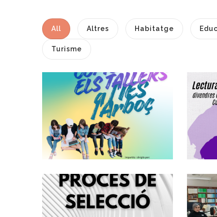
All
Altres
Habitatge
Educ
Turisme
Tallers De
D
Sensibilització Per
A Joves A L'IES De
L'Arboç.
Joventut
Convocatòria,
Mitjançant
Concurs Oposició,
1 Plaça De