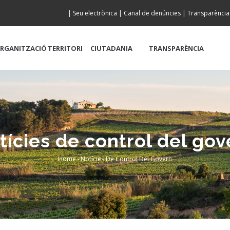
|
Seu electrònica
|
Canal de denúncies
|
Transparència
RGANITZACIÓ
TERRITORI
CIUTADANIA
TRANSPARÈNCIA
tícies de control del gov
Home
-
Notícies De Control Del Govern
Breadcrumb