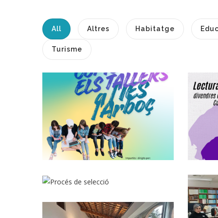
All
Altres
Habitatge
Educ
Turisme
Tallers De
D
Sensibilització Per
A Joves A L'IES De
L'Arboç.
Convocatòria,
Joventut
Mitjançant
Concurs Oposició,
1 Plaça De
Psicòleg/a,
Subgrup A1