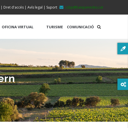
|
Dret d'accés
|
Avís legal
|
Suport
ccbp@baixpenedes.cat
OFICINA VIRTUAL
TURISME
COMUNICACIÓ
ern