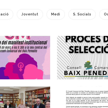
ació
Joventut
Medi
S. Socials
O
Commemoració
Creació D'una
el 8 De Març, Dia
Borsa D'auxiliar
Internacional De
Administratius/v
La Dona Al Baix
Grup C2
Penedès
Altres
S. socials
Restriccions
Reunió Anual De
Provisionals En E
La Comissió De
Lliurament De
Seguiment De
Residus A La