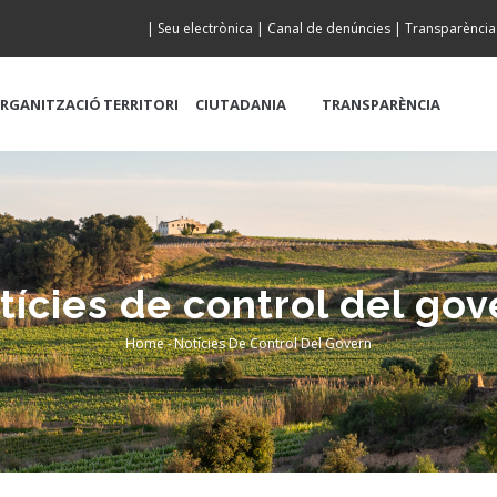
|
Seu electrònica
|
Canal de denúncies
|
Transparència
RGANITZACIÓ
TERRITORI
CIUTADANIA
TRANSPARÈNCIA
tícies de control del gov
Home
-
Notícies De Control Del Govern
Breadcrumb