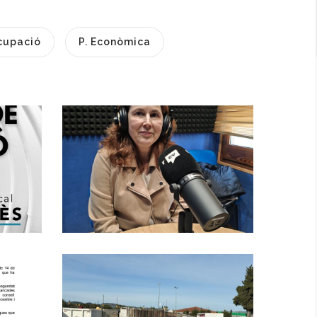
cupació
P. Econòmica
Baix Penedès Al
Dia Amb Rosa
Anan Mañé,
Responsable De
s
L’Oficina
es,
Comarcal
D’Informació Al
Consumidor Del
Consell Comarcal
Del Baix Penedès.
l
Altres
Incendi A La
Deixalleria
Comarcal Del Baix