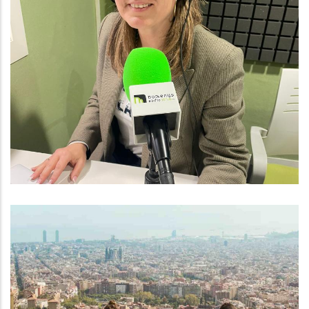
Baix Penedès Al Dia Amb
Montserrat Ventosa
Altres
OPORTUNITAT PER A JOVES
TALENTS DE LA COMARCA