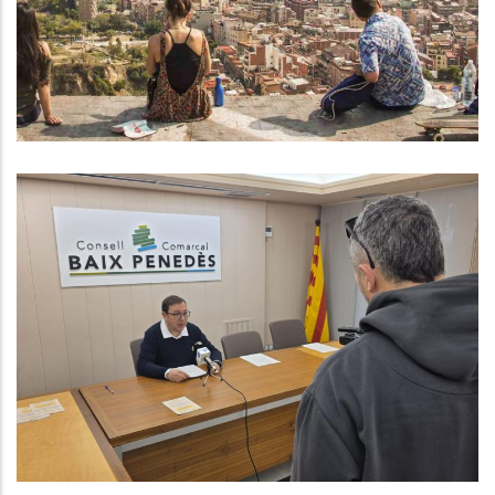
,
Educació
Joventut
El Consell Comarcal Del Baix
Penedès Presenta Una Nova
Edició Del Programa Consolida’t
Després D’un Balanç Molt Positiu
El 2025
P. econòmica