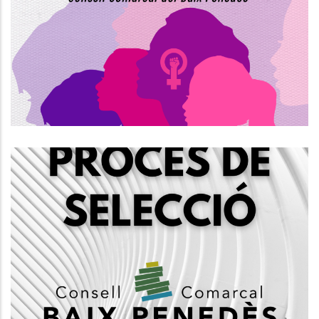
Internacional De La Dona Al Baix
Penedès
S. socials
Creació D'una Borsa D'auxiliars
Administratius/ves, Grup C2
Altres