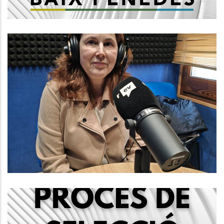
Baix Penedès Al Dia Amb Rosa
Anan Mañé, Responsable De
L’Oficina Comarcal D’Informació Al
Consumidor Del Consell Comarcal
Del Baix Penedès.
Altres