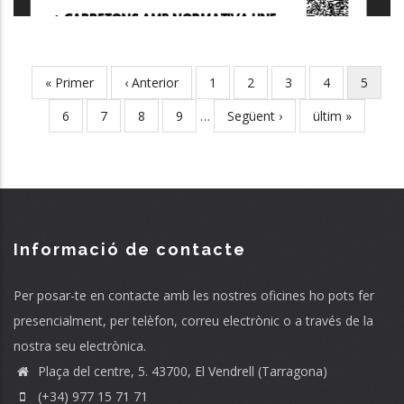
First
« Primer
Previous
‹ Anterior
Page
1
Page
2
Page
3
Page
4
Current
5
Pagination
page
page
page
Page
6
Page
7
Page
8
Page
9
…
Next
Següent ›
Last
ültim »
page
page
Informació de contacte
Per posar-te en contacte amb les nostres oficines ho pots fer
presencialment, per telèfon, correu electrònic o a través de la
nostra seu electrònica.
Plaça del centre, 5. 43700, El Vendrell (Tarragona)
(+34) 977 15 71 71