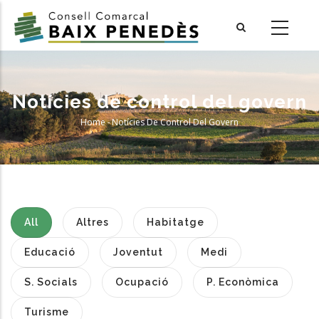
Skip
to
main
content
Notícies de control del govern
Home
-
Notícies De Control Del Govern
Breadcrumb
All
Altres
Habitatge
Educació
Joventut
Medi
S. Socials
Ocupació
P. Econòmica
Turisme