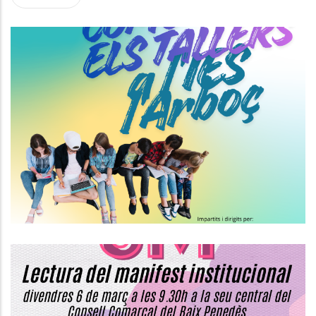
Tallers De Sensibilització Per A
Joves A L'IES De L'Arboç.
Joventut
Commemoració Del 8 De Març, Dia