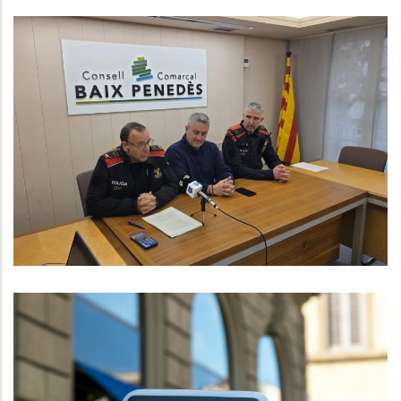
Els Mossos D'Esquadra Posen En
Marxa Un Nou Servei De Recollida
De Denúncies In Situ Al Baix
Penedès Per Apropar L’atenció
Policial A La Ciutadania
Altres
La Generalitat Dona Llum Verda A