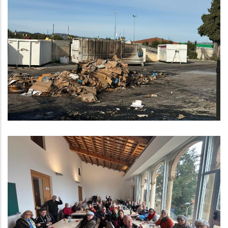
Incendi A La Deixalleria Comarcal
Del Baix Penedès A Bellvei
Medi
Olimpíades Per A La Gent Gran Del
Baix Penedès
S. socials