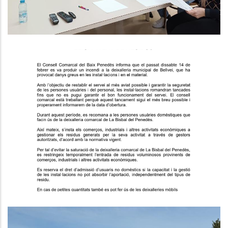
Restriccions Provisionals En El
Lliurament De Residus A La
Deixalleria Comarcal De Bellvei.
Medi