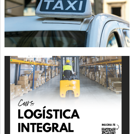
La Demarcació Única Del Taxi Al
Baix Penedès.
P. econòmica
Curs De Logística Integral +
Carretons
,
Altres
P. econòmica