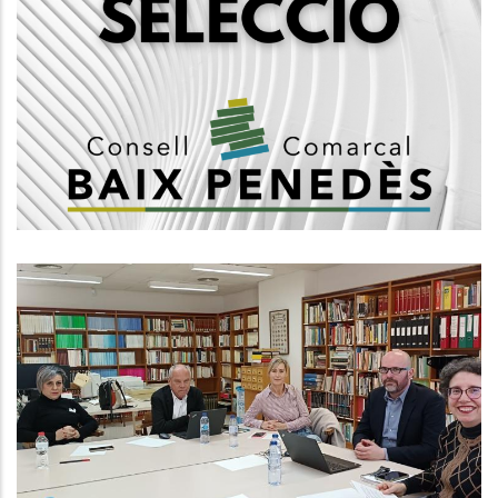
Convocatòria, Mitjançant Concurs
Oposició, 1 Plaça De Psicòleg/a,
Subgrup A1
Ocupació
Reunió Anual De La Comissió De
Seguiment De L'Arxiu Comarcal
Del Baix Penedès
Altres