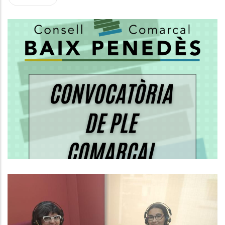
PLE ORDINARI DEL CONSELL
COMARCAL DEL BAIX PENEDÈS
SESSIÓ: 1/2026. 27 DE MARÇ DE
2026 A LES 18H.
Altres
Baix Penedès Al Dia Amb La
Pineda Guirao, Cap Del