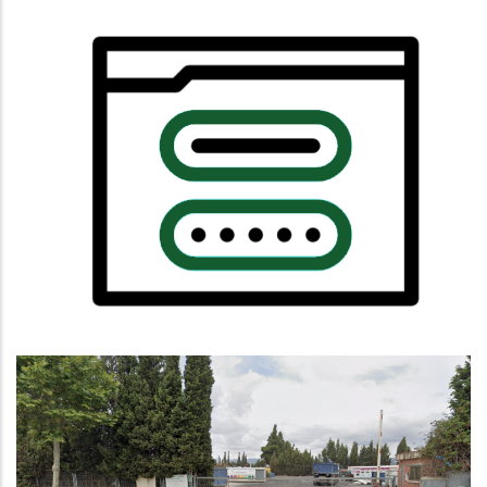
Notícia De Prova
,
,
Altres
Habitatge
Educació
COMUNICAT DE REOBERTURA