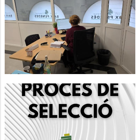
Subvenció De La Diputació De
Tarragona Per A Finançar Els
Programes D'assistències I
Serveis, Mobilitat Als Ajuntaments.
OFERTA LABORAL
P. econòmica