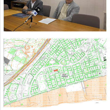
Ocupació Comarcal 2026-2030
,
Ocupació
P. econòmica
Contractació Pública: PROJECTE
CONSTRUCTIU PER A LA
RENOVACIÓ DE L’EBAR GOYA DE
COMA-RUGA (EL VENDRELL)
,
Medi
P. econòmica