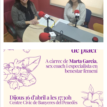
Departament D'Habitatge Consell
Comarcal Del Baix Penedès I Amb
L'Olga Álvarez, Responsable De La
Borsa D'Habitatge.
,
Altres
Habitatge
Taller D’autoconeixement Sexual
Al Baix Penedès
S. socials