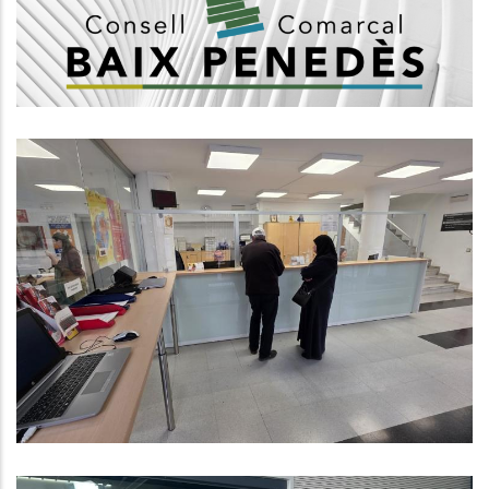
Subvenció De La Diputació De
Tarragona Per A Finançar Els
Programes D'assistències I
Serveis, Mobilitat I Inversió
Realitzats Pels Consells
Comarcals
Altres