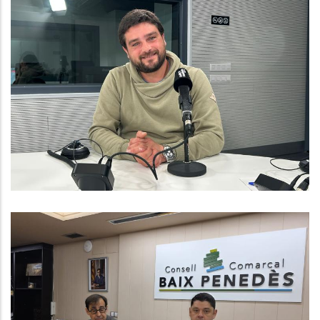
Baix Penedès Al Dia Amb Daniel
Bartra, Responsable De Joventut
Del Consell Comarcal Del Baix
Penedès
Joventut
El CCBP Inicia La Diagnosi
Econòmica Per Tenir Un Nou Pla
Estratègic De Desenvolupament I