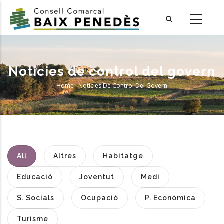
Skip
to
main
content
Notícies de control del govern
Home
-
Notícies De Control Del Govern
Breadcrumb
All
Altres
Habitatge
Educació
Joventut
Medi
S. Socials
Ocupació
P. Econòmica
Turisme