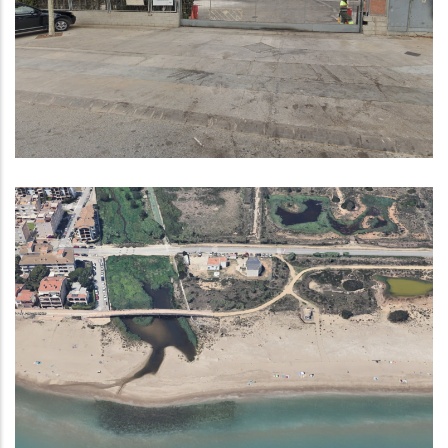
DEIXALLERIA DE BELLVEI EL
DILLUNS 9 DE MARÇ
Medi
Contractació Pública: Redacció
Del Projecte I Execució De Les
Obres De Substitució Del Tram
Terrestre De L'emissari De L'EB
Madrigueres
,
Medi
P. econòmica