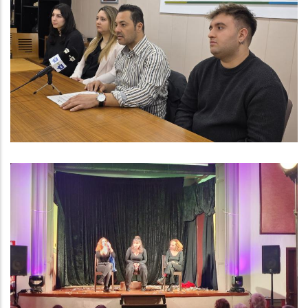
El Consell Comarcal Del Baix
Penedès Contracta Tres Persones
En El Marc Del Programa Joves En
Pràctiques 2025
,
Joventut
Ocupació
Acte Comarcal Amb Motiu Del 8M
S. socials