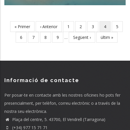
First
« Primer
Previous
‹ Anterior
Page
1
Page
2
Page
3
Current
4
Page
5
Pagination
page
page
page
Page
6
Page
7
Page
8
Page
9
…
Next
Següent ›
Last
ültim »
page
page
Informació de contacte
Per posar-te en contacte amb les nostres oficines ho pots fer
presencialment, per telèfon, correu electrònic o a través de la
nostra seu electrònica.
Plaça del centre, 5. 43700, El Vendrell (Tarragona)
(+34) 977 15 71 71