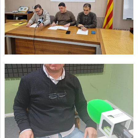
Programa Per Ajudar A
Professionalitzar Els Autònoms De
La Comarca
Ocupació
ENTREVISTA A CARLOS PADILLA.
CONSELLER DE GOVERN OBERT AL
CONSELL COMARCAL
Altres