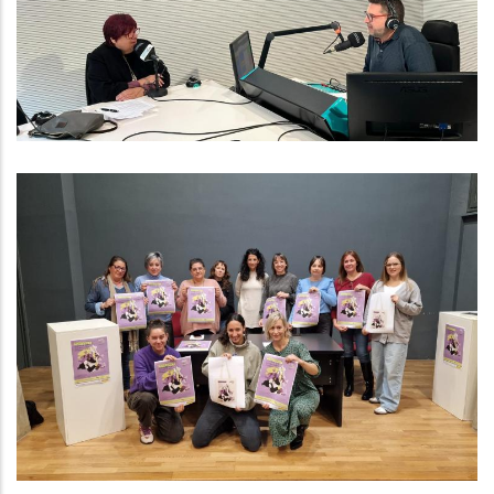
Altres
“Posiciona’t” La Nova Campanya
Del Consell Comarcal Per Lluitar
Contra La Violència Masclista
Dirigida Als Professionals De L’oci,
El Comerç I La Restauració Del
Baix Penedès
S. socials