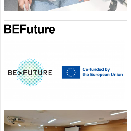
CONVOCATÒRIA PER A LA
CONCESSIÓ DE SUBVENCIONS PER
IMPULSAR PROJECTES
INNOVADORS EN EL SECTOR DEL
TURISME DE REUNIONS I
ESDEVENIMENTS
Turisme