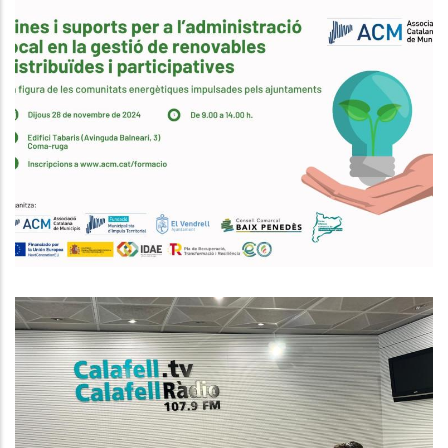
Eines I Suports Per A
L’administració Local En La Gestió
De Renovables Distribuïdes I
Participatives. La Figura De Les
Comunitats Energètiques
Impulsades Pels Ajuntaments
Medi
ENTREVISTA A NÚRIA GÜELL.
CONSELLERA D’ENSENYAMENT AL
CONSELL COMARCAL