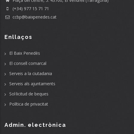
Plaça del centre, 5. 43700, El Vendrell (Tarragona)
(+34) 977 15 71 71
ccbp@baixpenedes.cat
Enllaços
El Baix Penedès
El consell comarcal
Serveis a la ciutadania
Serveis als ajuntaments
Sol·licitud de beques
Política de privacitat
Admin. electrònica