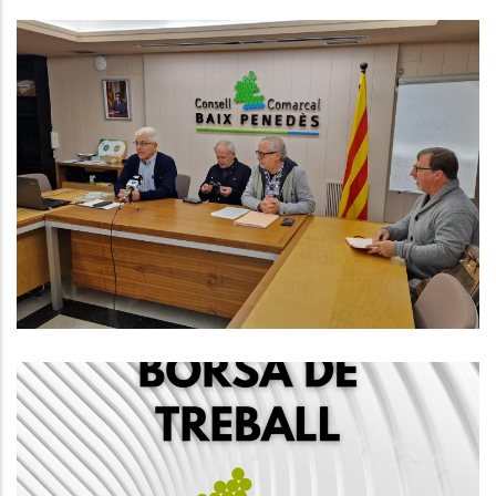
El Consell Comarcal Del Baix
Penedès Presenta Les Activitats
De La Setmana De La Pedra Seca
Que Se Celebrarà Del 22 De
Novembre Fins Al Diumenge 1 De
Desembre
Turisme
CREACIÓ D'UNA BORSA DE
TREBALL TÈCNIC DE RESIDUS PEL