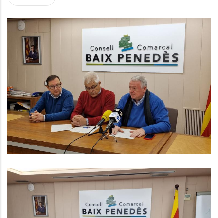
El Baix Penedès S’integrarà A La
Xarxa D’Autocaravanes Del
Penedès El 2025
Turisme
El Consell Comarcal Del Baix
Penedès Posa En Marxa Un