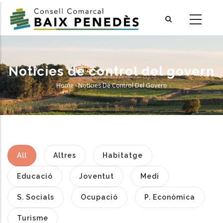
Skip
to
main
content
Notícies de control del govern
Home
-
Notícies De Control Del Govern
Breadcrumb
All
Altres
Habitatge
Educació
Joventut
Medi
S. Socials
Ocupació
P. Econòmica
Turisme