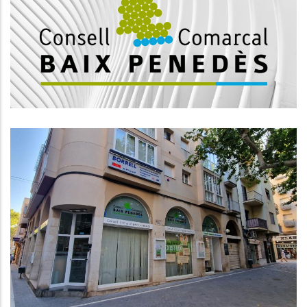
CONSELL COMARCAL DEL BAIX
PENEDÈS
Medi
S'amplia El Servei
D'assessorament Jurídic Per Als
Usuaris Dels Serveis Socials I El
SIAD
S. socials