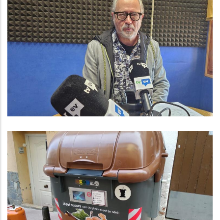
ENTREVISTA A JOSEP RÀFOLS.
CONSELLER DE CULTURA AL
CONSELL COMARCAL.
Altres
El Consell Comarcal Del Baix
Penedès Informa De La Firma El
Contracte Comarcal De Recollida I
Transport De Residus I L’inici Del
Servei A Partir Del Proper 1 De