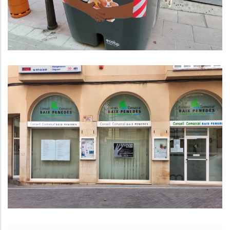
Gener De 2025
Medi
El Consell Comarcal Del Baix
Penedès No Farà Lots De Nadal
Als Seus Treballadors Seguint Una
Resolució Del Tribunal De
Comptes
Altres