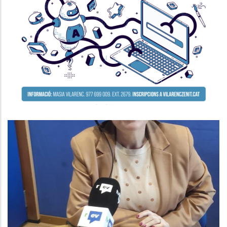
Seminari Per A La Millora De La
Competitivitat De L’empresa
P. econòmica
ENTREVISTA A AGNÉS FERRER.
CONSELLERA DE SUPORT A LA
GESTIÓ MUNICIPAL AL CONSELL
COMARCAL
Altres