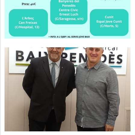
Joventut
El President Del Consell Comarcal
Del Baix Penedès Es Reuneix Amb
El Delegat Del Govern
Altres