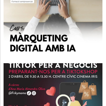
Curs IA Per Al Màrqueting Del
Futur.
P. econòmica
Curs D'Atenció Al Client I
Tècniques De Venda.
P. econòmica