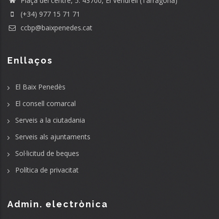
Plaça del centre, 5. 43700, El Vendrell (Tarragona)
(+34) 977 15 71 71
ccbp@baixpenedes.cat
Enllaços
El Baix Penedès
El consell comarcal
Serveis a la ciutadania
Serveis als ajuntaments
Sol·licitud de beques
Política de privacitat
Admin. electrònica