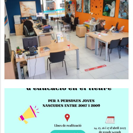
EL CONSELL COMARCAL DEL BAIX
PENEDÈS DÓNA SERVEI ALS
MUNICIPIS EN L’ÀMBIT DE
L’HABITATGE I EL CONSUM
Altres
Curs De Premonitors/es
D'Educació En El Lleure!