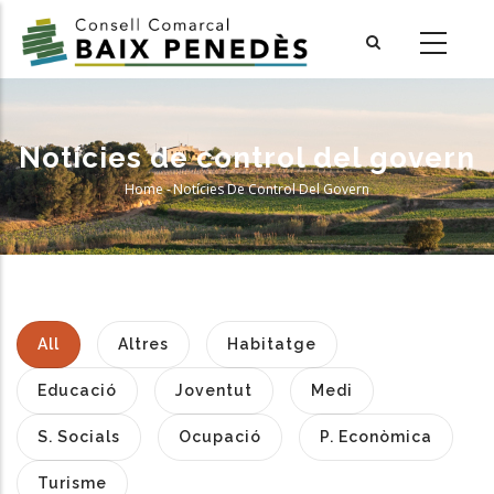
Skip
to
main
content
Notícies de control del govern
Home
-
Notícies De Control Del Govern
Breadcrumb
All
Altres
Habitatge
Educació
Joventut
Medi
S. Socials
Ocupació
P. Econòmica
Turisme