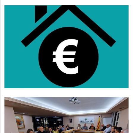
Oberta La Convocatòria De
Subvencions Al Lloguer Per A
L'any 2025
S. socials
El Consell D’Alcaldes Del Baix
Penedès Exigeix Millorar El