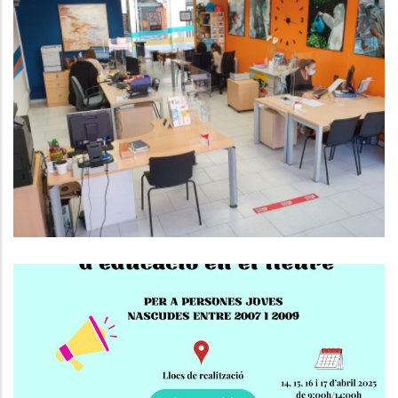
EL CONSELL COMARCAL DEL BAIX
PENEDÈS DÓNA SERVEI ALS
MUNICIPIS EN L’ÀMBIT DE
L’HABITATGE I EL CONSUM
Altres
Curs De Premonitors/es
D'Educació En El Lleure!