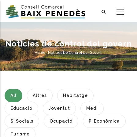
Skip
to
main
content
Notícies de control del govern
Home
-
Notícies De Control Del Govern
Breadcrumb
All
Altres
Habitatge
Educació
Joventut
Medi
S. Socials
Ocupació
P. Econòmica
Turisme