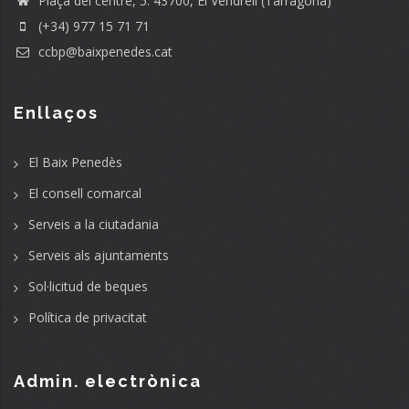
Plaça del centre, 5. 43700, El Vendrell (Tarragona)
(+34) 977 15 71 71
ccbp@baixpenedes.cat
Enllaços
El Baix Penedès
El consell comarcal
Serveis a la ciutadania
Serveis als ajuntaments
Sol·licitud de beques
Política de privacitat
Admin. electrònica