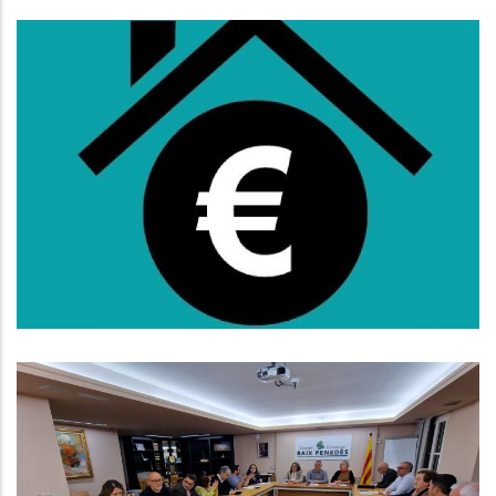
Oberta La Convocatòria De
Subvencions Al Lloguer Per A
L'any 2025
S. socials
El Consell D’Alcaldes Del Baix
Penedès Exigeix Millorar El