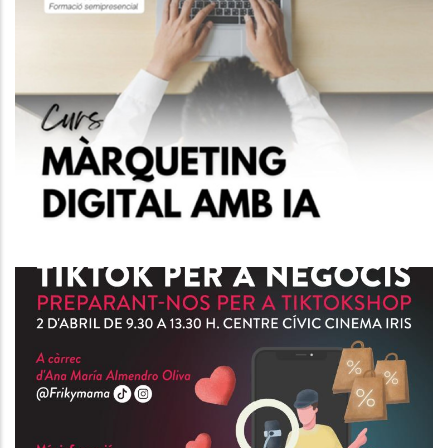
Curs IA Per Al Màrqueting Del
Futur.
P. econòmica
Curs D'Atenció Al Client I
Tècniques De Venda.
P. econòmica