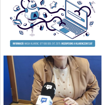
Seminari Per A La Millora De La
Competitivitat De L’empresa
P. econòmica
ENTREVISTA A AGNÉS FERRER.
CONSELLERA DE SUPORT A LA
GESTIÓ MUNICIPAL AL CONSELL
COMARCAL
Altres