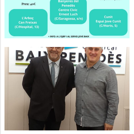
Joventut
El President Del Consell Comarcal
Del Baix Penedès Es Reuneix Amb
El Delegat Del Govern
Altres