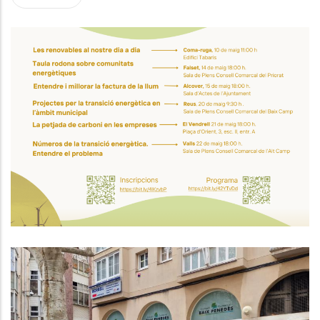
Jornada “Les Renovables Al
Nostre Dia A Dia” A Coma-Ruga:
Aprèn Com Estalviar Energia I
Cuidar El Planeta
Medi
Acord Per A La Millora De Les