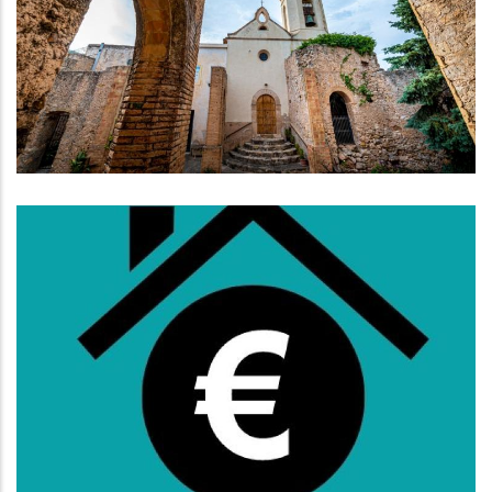
Promoció Turística De L’interior
Amb Un Pla Estratègic De 3 Anys
Turisme
Subvencions Per Al Pagament Del
Lloguer Per A Persones Que
Tinguin De 36 A 64 Anys
,
Habitatge
S. socials