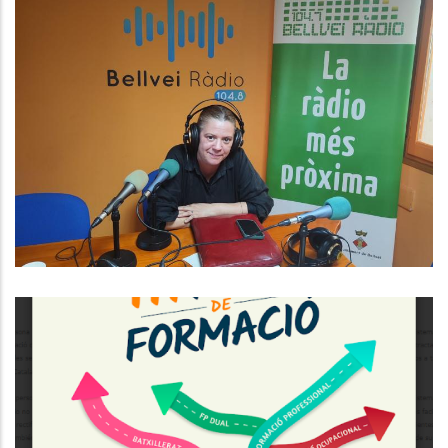
Baix Penedès Al Dia Amb La
Romina Puig.
Medi
TERCERA EDICIÓ DE LA FIRA DE
FORMACIÓ