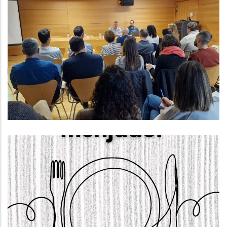
Reunió Sobre Els Plans Integrals
De Gestió Dels Sistemes De
Sanejament (PIGSS)
Altres
El Dia 22 D’abril S’obrirà El Termini
Per Sol·licitar Els Ajuts De
Menjador Escolar Per Al Curs 2025-
2026.