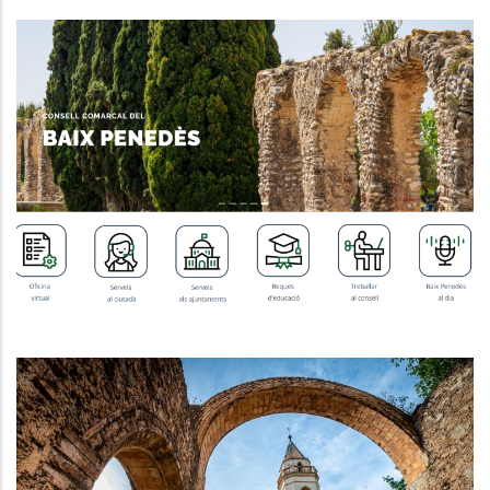
MILLORA DE LA USABILITAT DE LA
WEB INSTITUCIONAL
,
Altres
P. econòmica
El Baix Penedès Reforça La