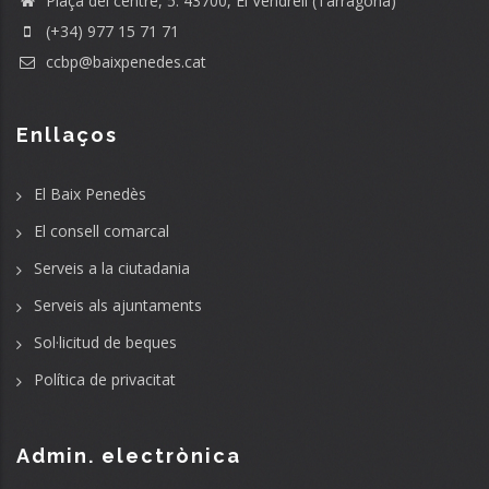
Plaça del centre, 5. 43700, El Vendrell (Tarragona)
(+34) 977 15 71 71
ccbp@baixpenedes.cat
Enllaços
El Baix Penedès
El consell comarcal
Serveis a la ciutadania
Serveis als ajuntaments
Sol·licitud de beques
Política de privacitat
Admin. electrònica