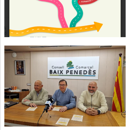
,
Educació
Joventut
El CCBP Impulsa El Programa
Consolida’t Amb La Col·laboració
Dels Gremis De La Comarca
,
Ocupació
P. econòmica