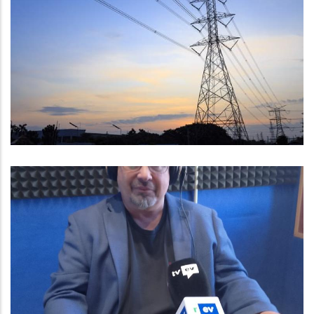
Recomanacions Per Les
Afectacions Provocades Per La
Gran Apagada Del
Subministrament Elèctric
Altres
Entrevista A Baltasar Santos,
Vicepresident I Conseller
Comarcal De Règim Intern
Altres