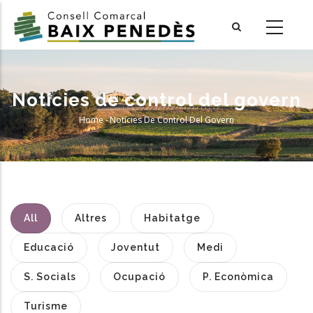
Skip
to
main
content
Notícies de control del govern
Home
-
Notícies De Control Del Govern
Breadcrumb
All
Altres
Habitatge
Educació
Joventut
Medi
S. Socials
Ocupació
P. Econòmica
Turisme