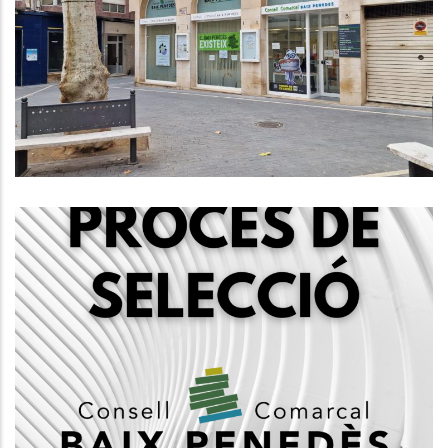
Condicions Laborals Del Personal
Funcionari Del Consell Comarcal
Del Baix Penedès
Altres
Convocatòria, Mitjançant Concurs
Oposició, 1 Plaça De Tècnic Social,
Subgrup A2
Ocupació