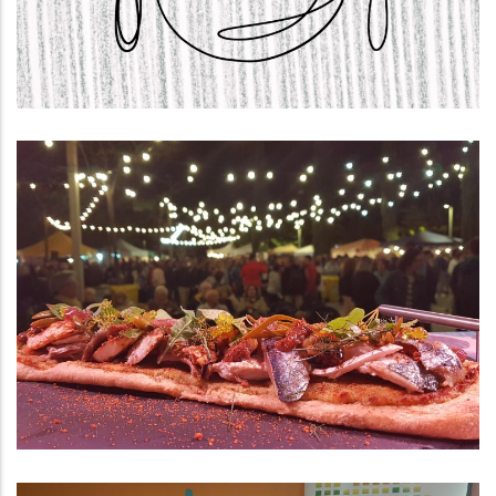
,
Educació
S. socials
El Consell Comarcal Del Baix
Penedès S’adhereix Als Plans
D’acció De Catalunya Regió
Mundial De La Gastronomia 2025
,
P. econòmica
Turisme