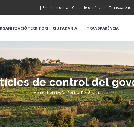
|
Seu electrònica
|
Canal de denúncies
|
Transparència
RGANITZACIÓ
TERRITORI
CIUTADANIA
TRANSPARÈNCIA
tícies de control del gov
Home
-
Notícies De Control Del Govern
Breadcrumb