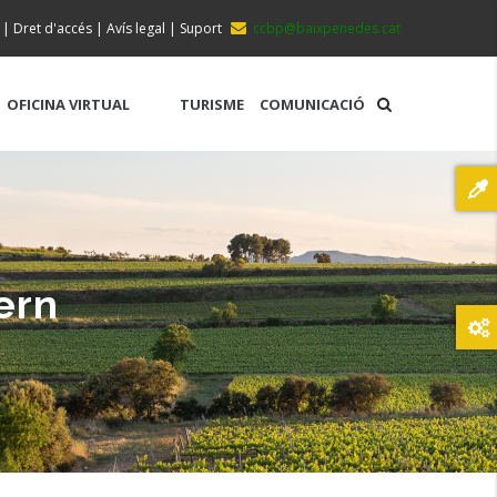
|
Dret d'accés
|
Avís legal
|
Suport
ccbp@baixpenedes.cat
OFICINA VIRTUAL
TURISME
COMUNICACIÓ
ern