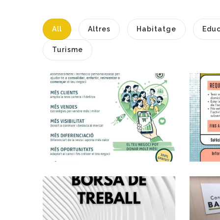
All
Altres
Habitatge
Educ
Turisme
Assessorament
A
Personalitzat I
Gratuït Per A
Autònoms
P. econòmica
Convocatòria De Sis
Places Vacants
D'Administratius/ves
Pel Consell