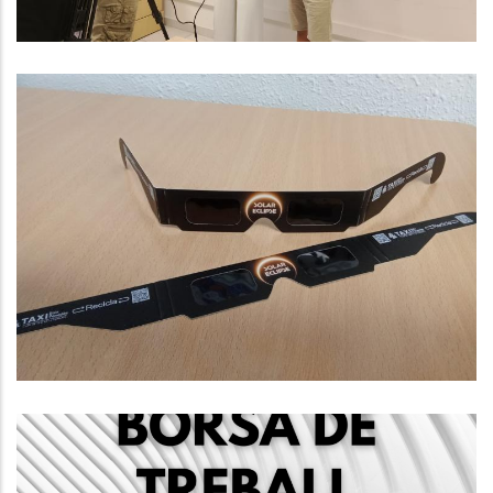
El Consell Comarcal Del Baix
Penedès Distribuirà Ulleres
Especials Per Observar L'eclipsi
Solar Del Pròxim 12 D'agost.
,
Altres
Turisme
Convocatòria De Sis Places