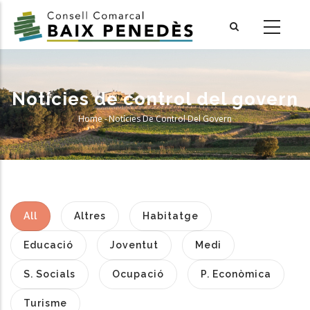
Skip
to
main
content
Notícies de control del govern
Home
-
Notícies De Control Del Govern
Breadcrumb
All
Altres
Habitatge
Educació
Joventut
Medi
S. Socials
Ocupació
P. Econòmica
Turisme