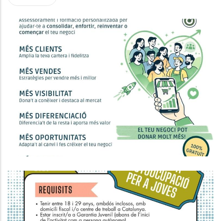
Assessorament Personalitzat I
Gratuït Per A Autònoms
P. econòmica
Ajut Econòmic Per A