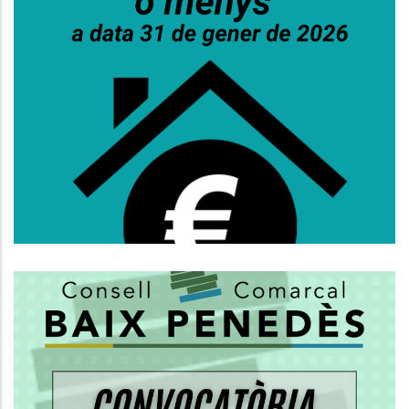
Obert El Termini Per Sol·licitar Els
Ajuts Al Pagament Del Lloguer Per
A Joves!
,
Habitatge
Joventut
CONVOCATÒRIA DEL PLE ORDINARI
DEL CONSELL COMARCAL DEL BAIX
PENEDÈS