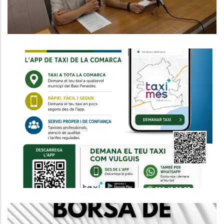
Entra En Funcionament L'Àrea
Única Del Taxi Del Baix Penedès
Per Millorar La Mobilitat A Tota La
Comarca
,
,
Altres
P. econòmica
Turisme