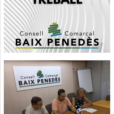
Vacants D'Administratius/ves Pel
Consell Comarcal Del Baix
Penedès I Creació Borsa De
Treball
Altres
El CCBP Posa En Marxa Un Nou
Programa Per Afavorir La Inserció
Laboral De Persones En Situació
De Vulnerabilitat
,
S. socials
Ocupació