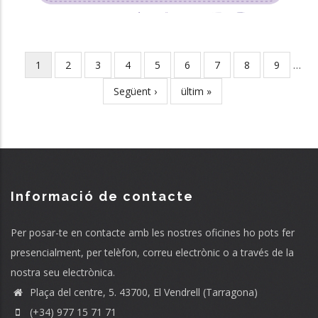
Current
1
Page
2
Page
3
Page
4
Page
5
Page
6
Page
7
Page
8
Page
9
…
Pagination
page
Next
Següent ›
Last
ültim »
page
page
Informació de contacte
Per posar-te en contacte amb les nostres oficines ho pots fer
presencialment, per telèfon, correu electrònic o a través de la
nostra seu electrònica.
Plaça del centre, 5. 43700, El Vendrell (Tarragona)
(+34) 977 15 71 71