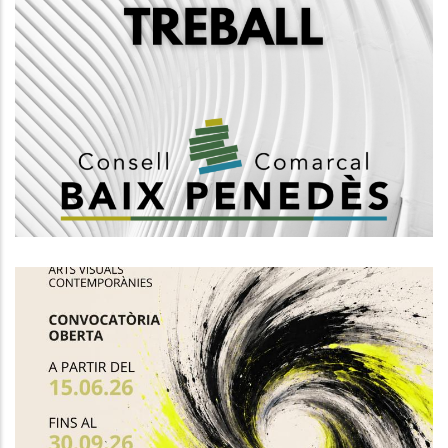
Creació D'una Borsa De Treball
D'enginyers/es Del Consell
Comarcal Del Baix Penedès
Altres
Neix "El Remolí", Un Nou Espai Per
Impulsar La Creació
Contemporània Dels Joves
Artistes Del Baix Penedès