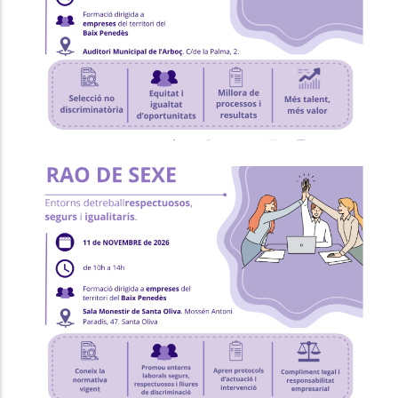
Perspectiva De Gènere"
,
Ocupació
P. econòmica
Formació "Prevenció I Intervenció
Contra L'assetjament Sexual I/o
Per Raó De Sexe"
,
Ocupació
P. econòmica