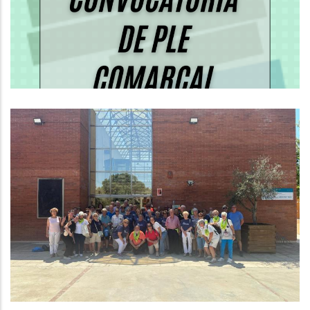
Altres
Final De Les Olimpíades De La
Gent Gran Del Baix Penedès
S. socials