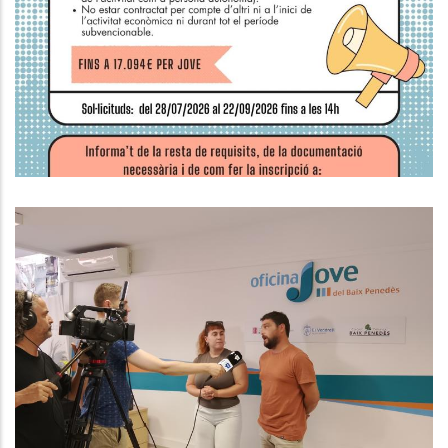
L’autoocupació Juvenil A
Catalunya
,
Joventut
Ocupació
L’Oficina Jove I El Consell Esportiu
Impulsen Les Olimpíades Juvenils
Del Baix Penedès Per Fomentar La
Salut I La Participació Comarcal
Joventut