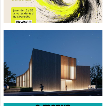
,
Altres
Joventut
El Consell Comarcal Del Baix
Penedès Aprova Inicialment El
Projecte De La Nova Seu
Comarcal
Altres