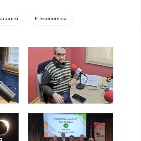
cupació
P. Econòmica
Baix Penedès Al
Dia Amb Francesc
Caralt,
Responsable Del
t
Departament
D'informàtica Del
Consell Comarcal
,
a
Del Baix Penedès
El Consell
Comarcal Del Baix
Altres
Penedès Obté Per
Primer Cop El
I
El Baix Penedès
Segell
Acollirà El II