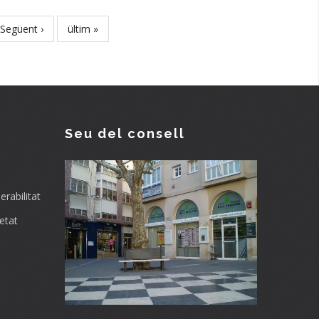
Next
Següent ›
Last
ültim »
page
page
Seu del consell
rabilitat
etat