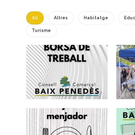
All
Altres
Habitatge
Educ
Turisme
S
C
Creació D'una
P
Borsa De Treball
D'arquitectes,
Grup A1
,
Altres
Habitatge
S'OBRE LA
CONVOCATÒRIA
PER SOL.LICITAR
AJUTS