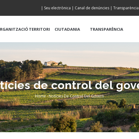
|
Seu electrònica
|
Canal de denúncies
|
Transparència
RGANITZACIÓ
TERRITORI
CIUTADANIA
TRANSPARÈNCIA
tícies de control del gov
Home
-
Notícies De Control Del Govern
Breadcrumb