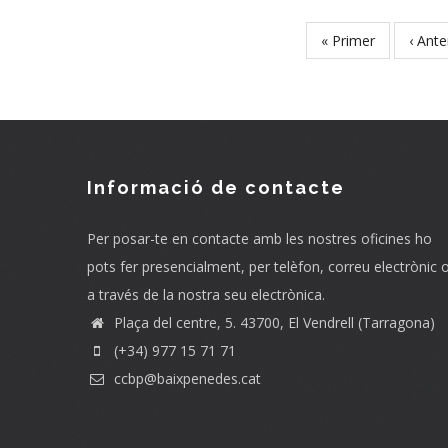
First
« Primer
Previ
‹ Ante
Pagination
page
page
Informació de contacte
Per posar-te en contacte amb les nostres oficines ho
pots fer presencialment, per telèfon, correu electrònic 
a través de la nostra seu electrònica.
Plaça del centre, 5. 43700, El Vendrell (Tarragona)
(+34) 977 15 71 71
ccbp@baixpenedes.cat