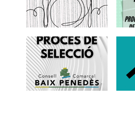
INDIVIDUALS DE
MENJADOR. CURS
2026-2027
Convocatòria
,
Educació
S. socials
Mitjançant
Concurs Oposició
Per La Creació
D'una Borsa De
P
Treball
D'educadors/es
Socials, Grup A2
Altres