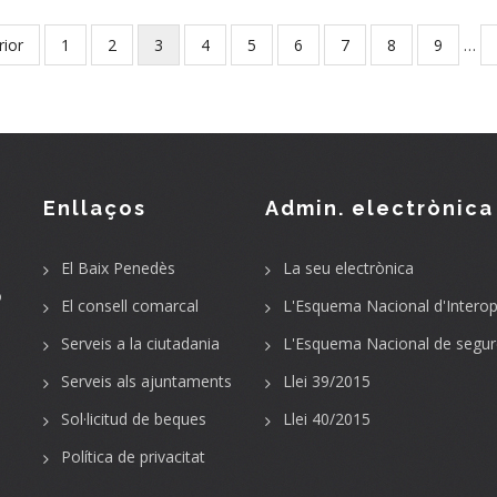
ous
rior
Page
1
Page
2
Current
3
Page
4
Page
5
Page
6
Page
7
Page
8
Page
9
…
page
Enllaços
Admin. electrònica
El Baix Penedès
La seu electrònica
o
El consell comarcal
L'Esquema Nacional d'Interope
Serveis a la ciutadania
L'Esquema Nacional de segur
Serveis als ajuntaments
Llei 39/2015
Sol·licitud de beques
Llei 40/2015
Política de privacitat