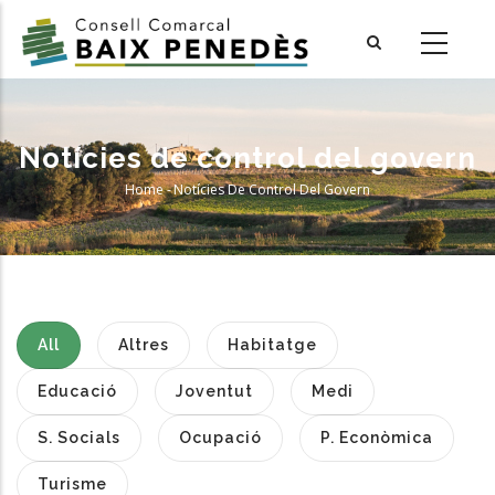
Skip
to
main
content
Notícies de control del govern
Home
-
Notícies De Control Del Govern
Breadcrumb
All
Altres
Habitatge
Educació
Joventut
Medi
S. Socials
Ocupació
P. Econòmica
Turisme