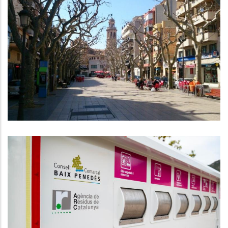
Tots Els Grups Polítics Del Consell
Comarcal Del Baix Penedès Voten
A Favor Del Tall De
Subministraments Als Okupes Del
Pis D’emergència Social
S. socials
El Consell Comarcal Del Baix
Penedès Aprova L'adjudicació
Definitiva Del Contracte Comarcal
De Recollida I Transport De
Residus