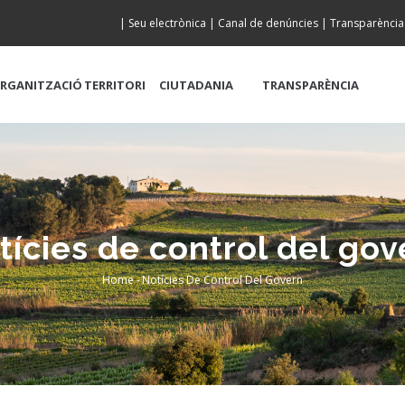
|
Seu electrònica
|
Canal de denúncies
|
Transparència
RGANITZACIÓ
TERRITORI
CIUTADANIA
TRANSPARÈNCIA
tícies de control del gov
Home
-
Notícies De Control Del Govern
Breadcrumb
Es Tracta D’una