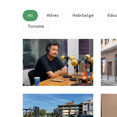
All
Altres
Habitatge
Educ
Turisme
ENTREVISTA A
C
ALFONS RIBAS.
CONSELLER DE
COMUNICACIÓ AL
CONSELL
Altres
El Consell
Comarcal Del Baix
Penedès Denuncia
El Menysteniment