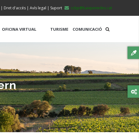
|
Dret d'accés
|
Avís legal
|
Suport
ccbp@baixpenedes.cat
OFICINA VIRTUAL
TURISME
COMUNICACIÓ
ern