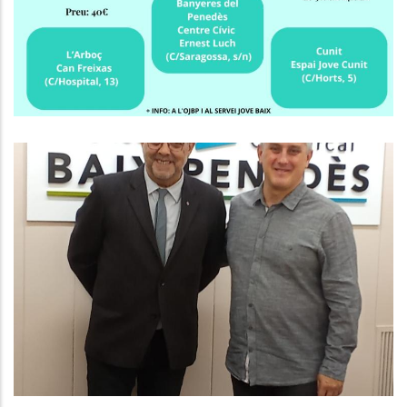
Joventut
El President Del Consell Comarcal
Del Baix Penedès Es Reuneix Amb
El Delegat Del Govern
Altres