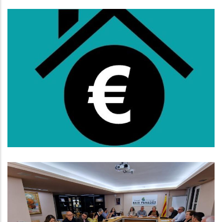
Oberta La Convocatòria De
Subvencions Al Lloguer Per A
L'any 2025
S. socials
El Consell D’Alcaldes Del Baix
Penedès Exigeix Millorar El