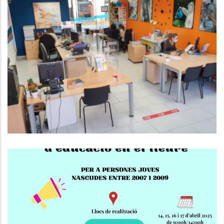
EL CONSELL COMARCAL DEL BAIX
PENEDÈS DÓNA SERVEI ALS
MUNICIPIS EN L’ÀMBIT DE
L’HABITATGE I EL CONSUM
Altres
Curs De Premonitors/es
D'Educació En El Lleure!