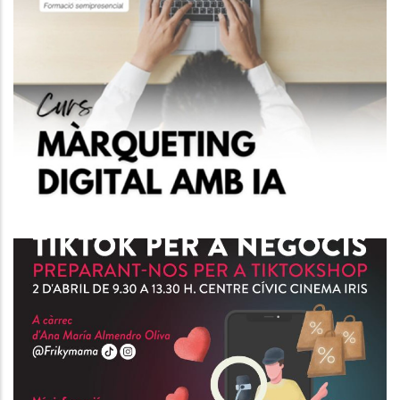
Curs IA Per Al Màrqueting Del
Futur.
P. econòmica
Curs D'Atenció Al Client I
Tècniques De Venda.
P. econòmica