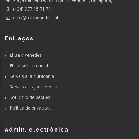
Plaça del centre, 5. 43700, El Vendrell (Tarragona)
(+34) 977 15 71 71
ccbp@baixpenedes.cat
Enllaços
El Baix Penedès
El consell comarcal
Serveis a la ciutadania
Serveis als ajuntaments
Sol·licitud de beques
Política de privacitat
Admin. electrònica