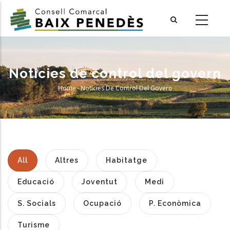
Skip
to
main
content
Notícies de control del govern
Home
-
Notícies De Control Del Govern
Breadcrumb
All
Altres
Habitatge
Educació
Joventut
Medi
S. Socials
Ocupació
P. Econòmica
Turisme