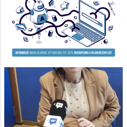
Seminari Per A La Millora De La
Competitivitat De L’empresa
P. econòmica
ENTREVISTA A AGNÉS FERRER.
CONSELLERA DE SUPORT A LA
GESTIÓ MUNICIPAL AL CONSELL
COMARCAL
Altres