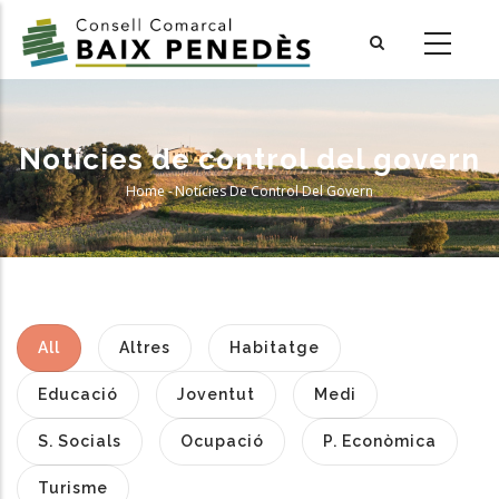
Skip
to
main
content
Notícies de control del govern
Home
-
Notícies De Control Del Govern
Breadcrumb
All
Altres
Habitatge
Educació
Joventut
Medi
S. Socials
Ocupació
P. Econòmica
Turisme