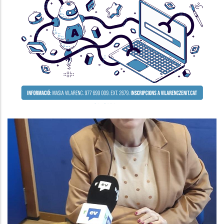
Seminari Per A La Millora De La
Competitivitat De L’empresa
P. econòmica
ENTREVISTA A AGNÉS FERRER.
CONSELLERA DE SUPORT A LA
GESTIÓ MUNICIPAL AL CONSELL
COMARCAL
Altres