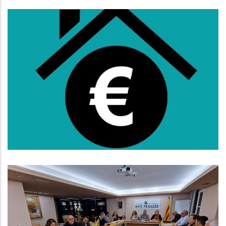
Oberta La Convocatòria De
Subvencions Al Lloguer Per A
L'any 2025
S. socials
El Consell D’Alcaldes Del Baix
Penedès Exigeix Millorar El