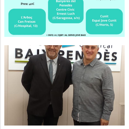
Joventut
El President Del Consell Comarcal
Del Baix Penedès Es Reuneix Amb
El Delegat Del Govern
Altres