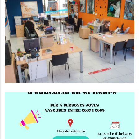
EL CONSELL COMARCAL DEL BAIX
PENEDÈS DÓNA SERVEI ALS
MUNICIPIS EN L’ÀMBIT DE
L’HABITATGE I EL CONSUM
Altres
Curs De Premonitors/es
D'Educació En El Lleure!