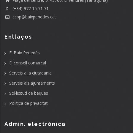
Plaça del centre, 5. 43700, El Vendrell (Tarragona)
(+34) 977 15 71 71
ccbp@baixpenedes.cat
Enllaços
El Baix Penedès
El consell comarcal
Serveis a la ciutadania
Serveis als ajuntaments
Sol·licitud de beques
Política de privacitat
Admin. electrònica