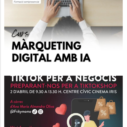
Curs IA Per Al Màrqueting Del
Futur.
P. econòmica
Curs D'Atenció Al Client I
Tècniques De Venda.
P. econòmica