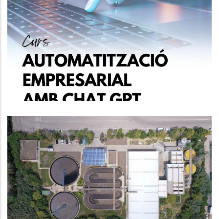
Nova Oportunitat De Formació
Gratuïta Al Baix Penedès!
Altres
📢 Inici De Les Obres A L’EDAR
Cubelles - Cunit Per A La Millora
Del Tractament D’aigües
Medi