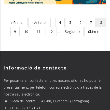
First
« Primer
Previous
‹ Anterior
…
Page
4
Page
5
Page
6
Page
7
Curre
8
Pagination
page
page
page
Page
9
Page
10
Page
11
Page
12
…
Next
Següent ›
Last
ültim »
page
page
Informació de contacte
Per posar-te en contacte amb les nostres oficines ho pots fer
presencialment, per telèfon, correu electrònic o a través de la
nostra seu electrònica.
Plaça del centre, 5. 43700, El Vendrell (Tarragona)
(+34) 977 15 71 71