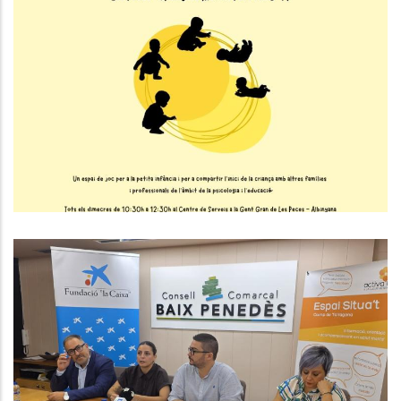
L’Espai De Criança Inicia Una Nova
Edició A Les Peces
,
Educació
S. socials
El Baix Penedès Comptarà Amb Un
Nou Espai Situa’t Gràcies Al Suport
De La Fundació “la Caixa” I
L’impuls Del Consell Comarcal