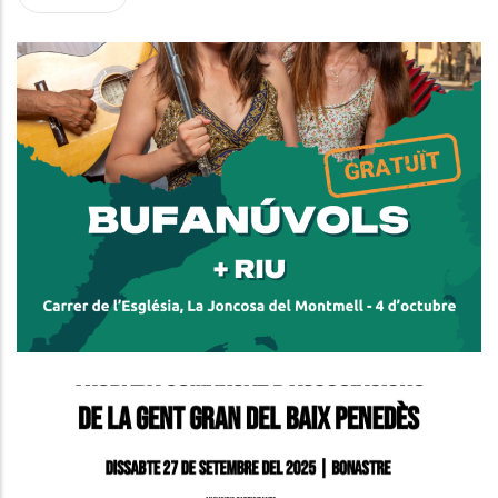
Bufanúvols I RIU Porten Música
D’arrel I Balls Populars A La
Joncosa Del Montmell En El Marc
De Perifèria Cultural
Altres
Trobada Comarcal D’Associacions