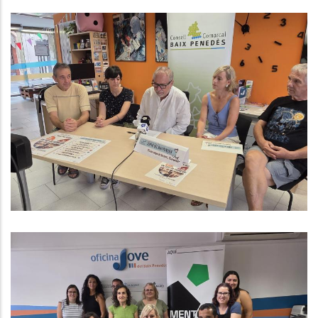
El Baix Penedès Recupera La
Mostra De Teatre Amateur
Després De 20 Anys Per Fomentar
La Cultura A La Comarca
Altres
El Baix Penedès Participa En El