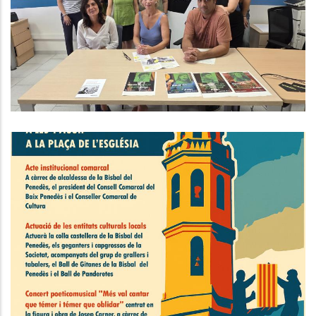
Programa Mentora Per Lluitar
Contra L’abandonament Escolar
,
Educació
Joventut
Acte Comarcal De Commemoració
De La Diada Nacional De
Catalunya
Altres