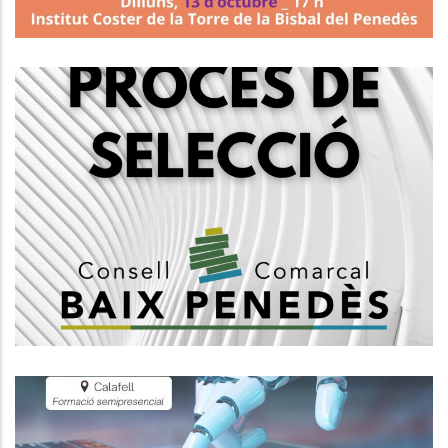
Creació D'una Borsa De Treball
D’enginyer/a, Subescala Tècnica,
Grup A1