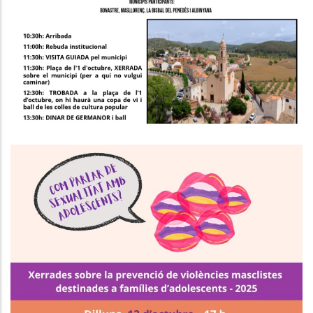
De La Gent Gran Del Baix Penedès
A Bonastre
S. socials
El Programa #preguntaopassa
Continua Treballant La Prevenció
De Les Violències Masclistes
Entre El Jovent Del Baix Penedès
Joventut