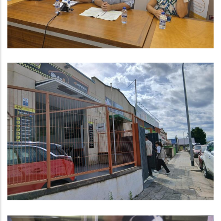
S. socials
El CCBP Inicia Una Campanya
Informativa Als Polígons
Industrials Per Posar En Marxa La
Recollida Porta A Porta De Paper I
Cartró
Medi