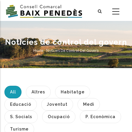
Skip
to
main
content
Notícies de control del govern
Home
-
Notícies De Control Del Govern
Breadcrumb
All
Altres
Habitatge
Educació
Joventut
Medi
S. Socials
Ocupació
P. Econòmica
Turisme