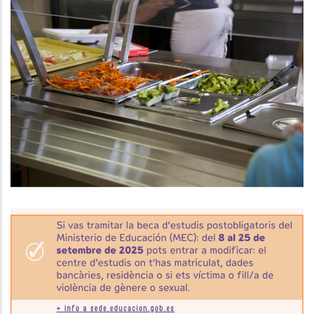
El CCBP Inicia El Curs Escolar Amb
Més De 3.600 Beques Menjador
Resoltes I 1.150 Sol·licituds De
Transport Escolar
Educació
INformació Important: Beques
D’estudis Postobligatoris Curs
2025-2026