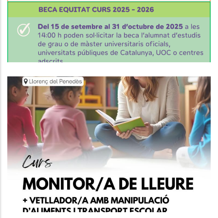
,
Educació
Joventut
Formació A Llorenç Del Penedès
Joventut