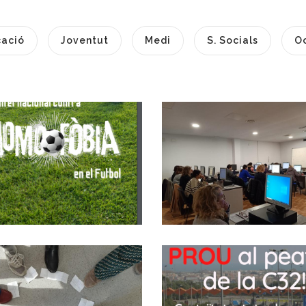
ació
Joventut
Medi
S. Socials
O
19 De Febrer, Dia
Valoració Molt
Internacional
Positiva Dels
Contra
Resultats Actual
L'Homofòbia En El
Del Programa
Futbol.
Dones RIU
S. socials
Ocupació
LOENDA GRUP DE
El Baix Penedès 
SUPORT SOCIAL A
El Garraf Es
La Bisbal Del