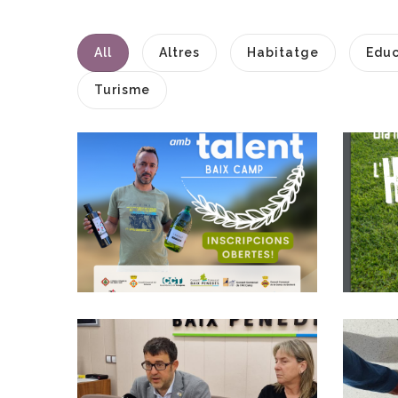
All
Altres
Habitatge
Educ
Turisme
S’obren Les
Inscripcions Del
Programa Joves
Amb Talent 2023
Joventut
El Consell
Comarcal Del Baix
C
Penedès
Senyalitza Els