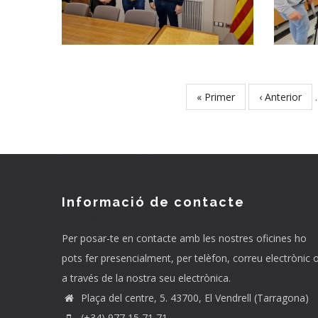
D'energia
Renovable
Medi
First
« Primer
Previous
‹ Anterior
Pagination
page
page
Informació de contacte
Per posar-te en contacte amb les nostres oficines ho
pots fer presencialment, per telèfon, correu electrònic 
a través de la nostra seu electrònica.
Plaça del centre, 5. 43700, El Vendrell (Tarragona)
(+34) 977 15 71 71