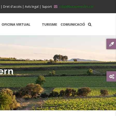
|
Dret d'accés
|
Avís legal
|
Suport
ccbp@baixpenedes.cat
OFICINA VIRTUAL
TURISME
COMUNICACIÓ
ern