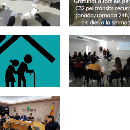
Planten Per La C3
Penedès
Altres
S. socials
FINALITZEN LES
Obert El Termini
JORNADES
De Sol·licitud De
TÈCNIQUES DE
Subvencions Per
L’ÀREA DE SERVEI
Afavorir
SOCIALS DEL
L'accessibilitat
CONSELL
Als Edificis I
COMARCAL DEL
Habitatges
BAIX PENEDÈS
S. socials
Posada En Marxa
Un Estudi Amb La
Finalitat De Crear
Un Pla D’acció
omarcal Per A La