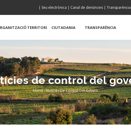
|
Seu electrònica
|
Canal de denúncies
|
Transparència
RGANITZACIÓ
TERRITORI
CIUTADANIA
TRANSPARÈNCIA
tícies de control del gov
Home
-
Notícies De Control Del Govern
Breadcrumb