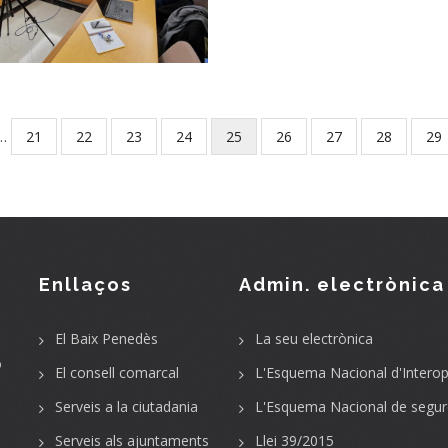
Tercera Edat
S. socials
…
Page
21
Page
22
Page
23
Page
24
Current
25
Page
26
Page
27
Page
28
Pa
29
page
Enllaços
Admin. electrònica
El Baix Penedès
La seu electrònica
o
El consell comarcal
L'Esquema Nacional d'Interope
Serveis a la ciutadania
L'Esquema Nacional de segur
Serveis als ajuntaments
Llei 39/2015