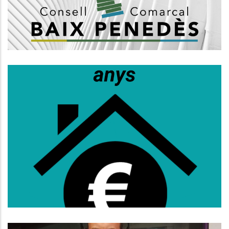
Altres
S’obre La Convocatòria D’ajuts Al
Lloguer Per A Persones De 36 A 64
Anys
Habitatge