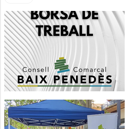
Creació D'una Borsa De Treball
D'arquitectes, Grup A1
,
Altres
Habitatge
L’Àrea D’Acció Social I Ciutadania
Del Consell Comarcal Del Baix