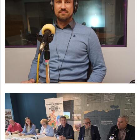
Baix Penedès Al Dia Amb L'Arnau
Triadú, Responsable De Medi
Ambient I Residus Del Consell
Comarcal Del Baix Penedès
Medi
El Baix Penedès Acollirà El II
Simposi Internacional De Catifes I
La III Trobada Internacional De
Catifaires Per Impulsar Aquest Art