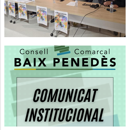
Efímer Cap Al Reconeixement De
La UNESCO
Altres
El Consell Comarcal Del Baix
Penedès Aclareix Les
Competències En El Servei De
Recollida De Residus
Medi