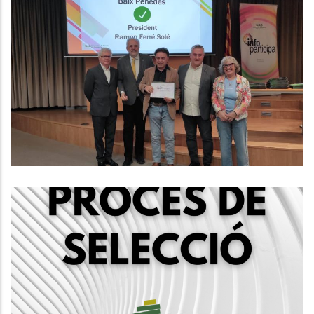
El Consell Comarcal Del Baix
Penedès Obté Per Primer Cop El
Segell Infoparticipa Amb Un 86%
De Compliment En Transparència
Altres
Convocatòria Mitjançant Concurs
Oposició Per La Creació D'una
Borsa De Treball D'educadors/es
Socials, Grup A2