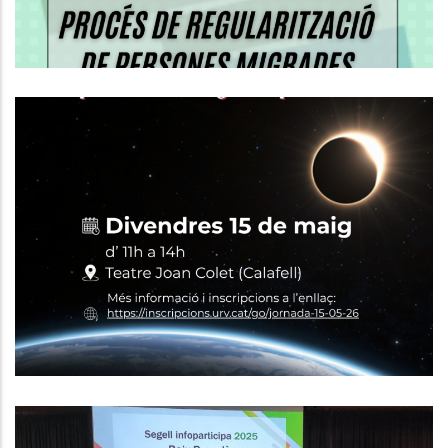
Calafell Acollirà Una Jornada
Sobre L’eclipsi Solar Total 2026 I El
Seu Impacte Econòmic I
Estratègic Al Baix Penedès
,
P. econòmica
Turisme