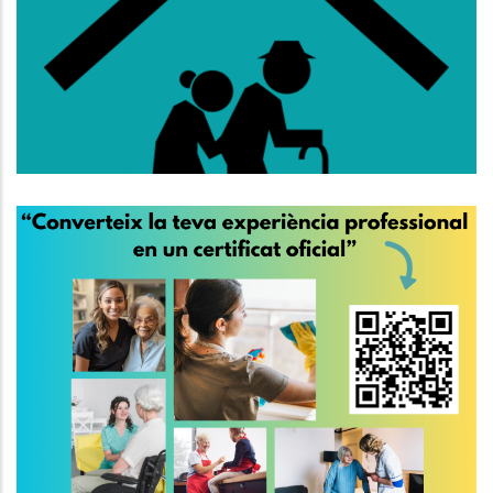
Lloguer Per A Persones De 65
Anys O Més
,
Altres
S. socials
El 30 De Març És El Dia
Internacional De Les
Treballadores De La Llar I De Les
Cures
,
S. socials
P. econòmica