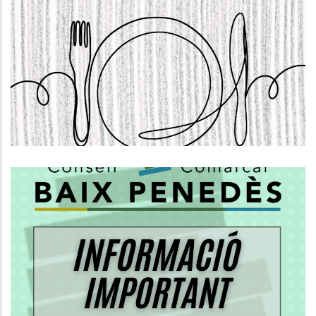
S'OBRE LA CONVOCATÒRIA PER
SOL.LICITAR AJUTS INDIVIDUALS DE
MENJADOR. CURS 2026-2027
,
Educació
S. socials
Informació Important Sobre El
PROCÉS DE REGULARITZACIÓ DE
PERSONES MIGRADES
S. socials