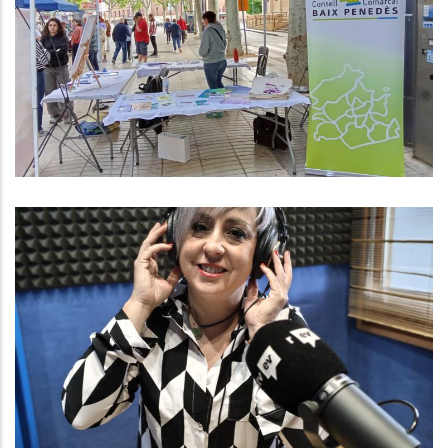
Penedès Presents A Les 2 Fires De
Salut Comunitària Que Organitzen
Des Del CAP Del Vendrell I El CAP
De L’Arboç.
,
Altres
S. socials
Baix Penedès Al Dia Amb Núria
González, Gerent Del Consell
Comarcal
,
,
,
Altres
Medi
P. econòmica
Turisme