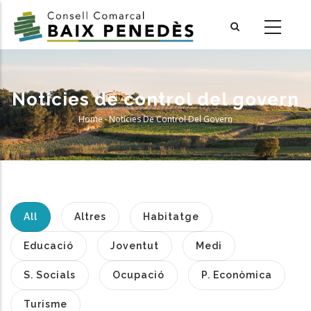
Skip
to
main
content
Notícies de control del govern
Home
-
Notícies De Control Del Govern
Breadcrumb
All
Altres
Habitatge
Educació
Joventut
Medi
S. Socials
Ocupació
P. Econòmica
Turisme