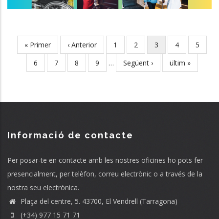
First
« Primer
Previous
‹ Anterior
Page
1
Page
2
Current
3
Page
4
Page
5
Pagination
page
page
page
Page
6
Page
7
Page
8
Page
9
…
Next
Següent ›
Last
ültim »
page
page
Informació de contacte
Per posar-te en contacte amb les nostres oficines ho pots fer
presencialment, per telèfon, correu electrònic o a través de la
nostra seu electrònica.
Plaça del centre, 5. 43700, El Vendrell (Tarragona)
(+34) 977 15 71 71