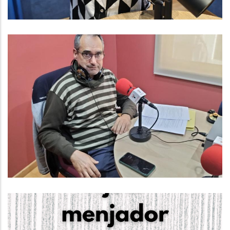
Baix Penedès Al Dia Amb Francesc
Caralt, Responsable Del
Departament D'informàtica Del
Consell Comarcal Del Baix
Penedès
Altres