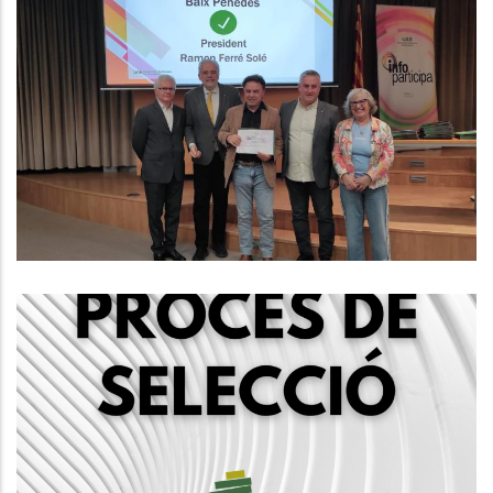
El Consell Comarcal Del Baix
Penedès Obté Per Primer Cop El
Segell Infoparticipa Amb Un 86%
De Compliment En Transparència
Altres
Convocatòria Mitjançant Concurs
Oposició Per La Creació D'una
Borsa De Treball D'educadors/es
Socials, Grup A2