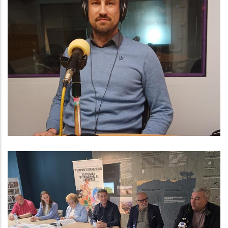
Baix Penedès Al Dia Amb L'Arnau
Triadú, Responsable De Medi
Ambient I Residus Del Consell
Comarcal Del Baix Penedès
Medi
El Baix Penedès Acollirà El II
Simposi Internacional De Catifes I
La III Trobada Internacional De
Catifaires Per Impulsar Aquest Art