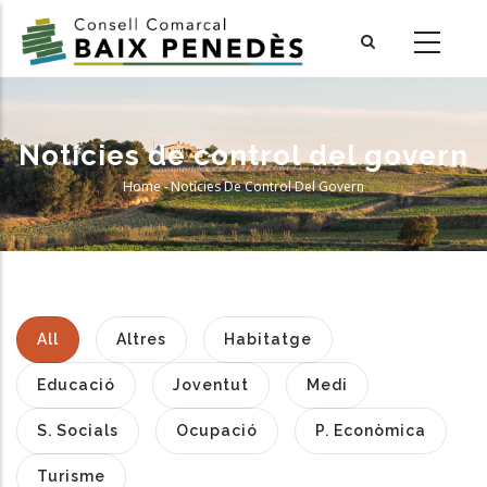
Skip
to
main
content
Notícies de control del govern
Home
-
Notícies De Control Del Govern
Breadcrumb
All
Altres
Habitatge
Educació
Joventut
Medi
S. Socials
Ocupació
P. Econòmica
Turisme