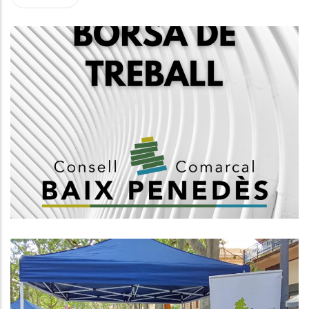
Creació D'una Borsa De Treball
D'arquitectes, Grup A1
,
Altres
Habitatge
L’Àrea D’Acció Social I Ciutadania
Del Consell Comarcal Del Baix