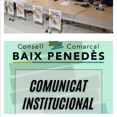
Efímer Cap Al Reconeixement De
La UNESCO
Altres
El Consell Comarcal Del Baix
Penedès Aclareix Les
Competències En El Servei De
Recollida De Residus
Medi