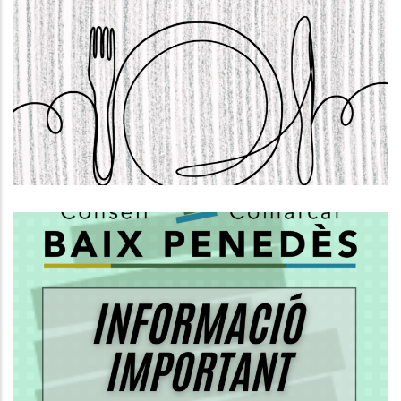
S'OBRE LA CONVOCATÒRIA PER
SOL.LICITAR AJUTS INDIVIDUALS DE
MENJADOR. CURS 2026-2027
,
Educació
S. socials
Informació Important Sobre El
PROCÉS DE REGULARITZACIÓ DE
PERSONES MIGRADES
S. socials