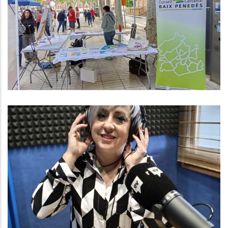
Penedès Presents A Les 2 Fires De
Salut Comunitària Que Organitzen
Des Del CAP Del Vendrell I El CAP
De L’Arboç.
,
Altres
S. socials
Baix Penedès Al Dia Amb Núria
González, Gerent Del Consell
Comarcal
,
,
,
Altres
Medi
P. econòmica
Turisme