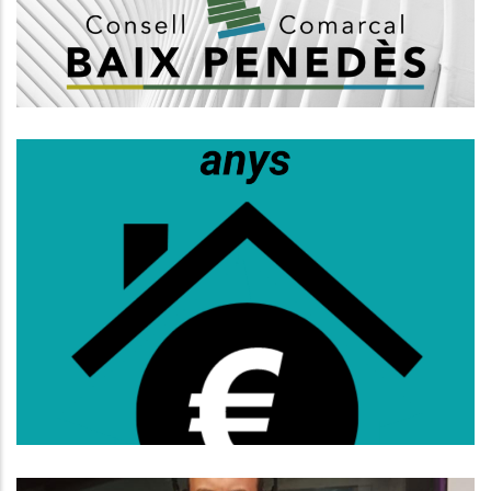
Altres
S’obre La Convocatòria D’ajuts Al
Lloguer Per A Persones De 36 A 64
Anys
Habitatge