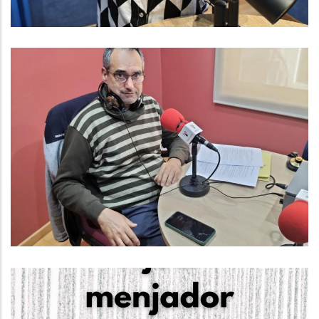
Baix Penedès Al Dia Amb Francesc
Caralt, Responsable Del
Departament D'informàtica Del
Consell Comarcal Del Baix
Penedès
Altres