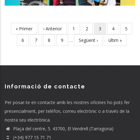
First
« Primer
Previous
‹ Anterior
Page
1
Page
2
Current
3
Page
4
Page
5
Pagination
page
page
page
Page
6
Page
7
Page
8
Page
9
…
Next
Següent ›
Last
ültim »
page
page
Informació de contacte
Per posar-te en contacte amb les nostres oficines ho pots fer
presencialment, per telèfon, correu electrònic o a través de la
nostra seu electrònica.
Plaça del centre, 5. 43700, El Vendrell (Tarragona)
(+34) 977 15 71 71