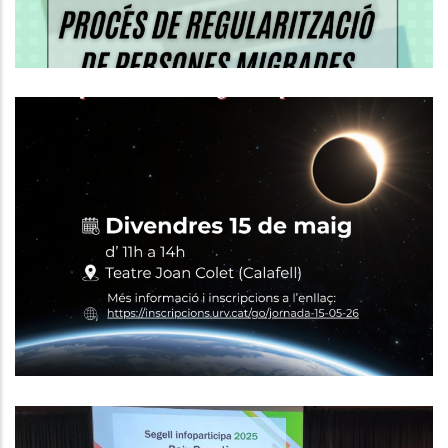
Calafell Acollirà Una Jornada
Sobre L’eclipsi Solar Total 2026 I El
Seu Impacte Econòmic I
Estratègic Al Baix Penedès
,
P. econòmica
Turisme