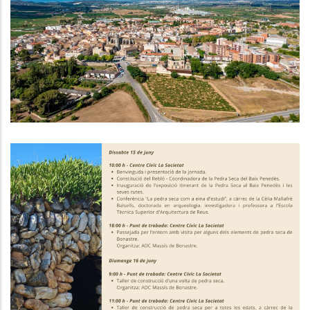
D'un Centenar D'al·legacions A
L'avantprojecte Del Pla Territorial
Parcial Del Penedès
P. econòmica
1a Trobada Pedra Seca Baix
Penedès - 15 I 16 De Juny
Altres