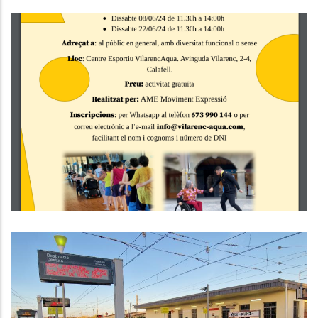
Taller De Dansa Inclusiva A
Calafell
Altres
El Consell Comarcal Del Baix
Penedès Reclama Urgentment