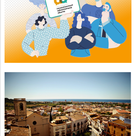
El Consell Comarcal Del Baix
Penedès Ha Estat Guardonat Amb
Un Dels Reconeixements
Administració Oberta 2023
Altres
EL PLA DE XOC CONTRA LA
POBRESA De Calafell, Exemple Del
Banc De Bones Pràctiques
Altres