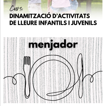
Garantia Juvenil
Joventut
OBERTA LA CONVOCATÒRIA. Ajuts
De Menjador Escolar Al Baix
Penedès CURS 24-25
S. socials