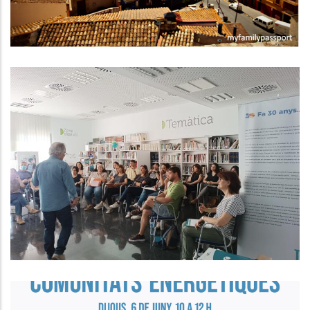
Formació Sobre Gestió
D’Equipaments Juvenils Als
Ajuntaments Del Baix Penedès.
Joventut