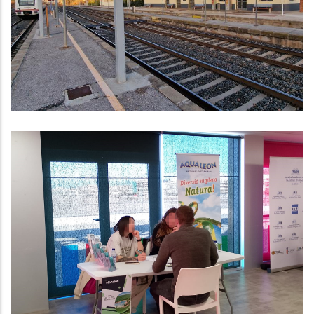
Millores Al Servei De Rodalies De
Renfe A La Comarca
Altres
Observatori Del Mercat Laboral
Del Baix Penedès Primer
Trimestre De 2024
Ocupació