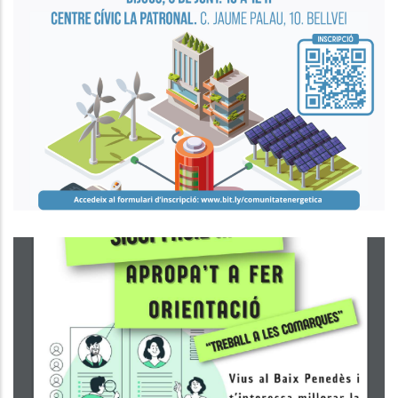
SEMINARI DE COMUNITATS
ENERGÈTIQUES AL BAIX PENEDÈS
P. econòmica
Busques Feina O Vols Millorar La
Teva Situació Laboral O Vols
Formar-Te?