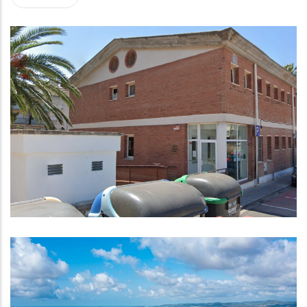
Visita Virtual A La Seu De L'Arxiu
Comarcal Del Baix Penedès
Altres
El Baix Penedès Presenta Més