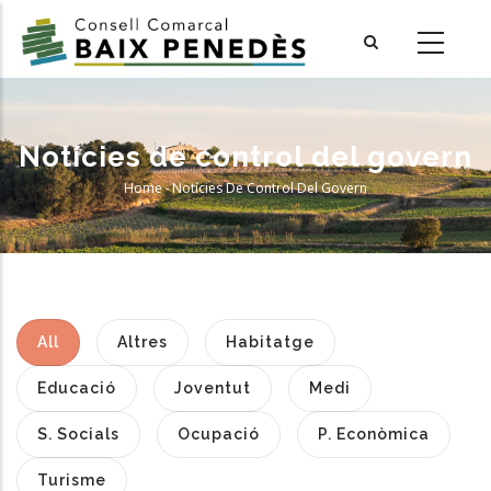
Skip
to
main
content
Notícies de control del govern
Home
-
Notícies De Control Del Govern
Breadcrumb
All
Altres
Habitatge
Educació
Joventut
Medi
S. Socials
Ocupació
P. Econòmica
Turisme