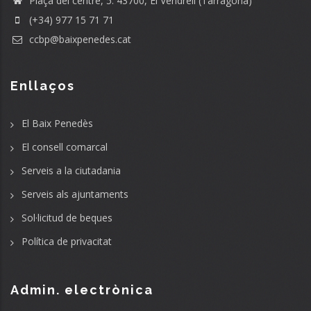
Plaça del centre, 5. 43700, El Vendrell (Tarragona)
(+34) 977 15 71 71
ccbp@baixpenedes.cat
Enllaços
El Baix Penedès
El consell comarcal
Serveis a la ciutadania
Serveis als ajuntaments
Sol·licitud de beques
Política de privacitat
Admin. electrònica