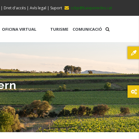
|
Dret d'accés
|
Avís legal
|
Suport
ccbp@baixpenedes.cat
OFICINA VIRTUAL
TURISME
COMUNICACIÓ
ern