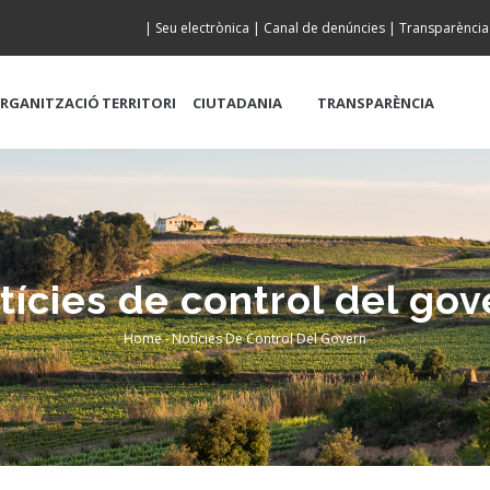
|
Seu electrònica
|
Canal de denúncies
|
Transparència
RGANITZACIÓ
TERRITORI
CIUTADANIA
TRANSPARÈNCIA
tícies de control del gov
Home
-
Notícies De Control Del Govern
Breadcrumb
Es Tracta D’una