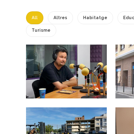
All
Altres
Habitatge
Educ
Turisme
ENTREVISTA A
C
ALFONS RIBAS.
CONSELLER DE
COMUNICACIÓ AL
CONSELL
Altres
El Consell
Comarcal Del Baix
Penedès Denuncia
El Menysteniment