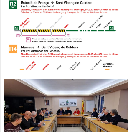
Modificació Del Servei Per Obres
A Sant Vicenç De Calders
Altres
El Consell Comarcal Del Baix
Penedès Disposarà De 500.000€
Per A Inversions A Través Del
PUOSC 25-29