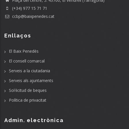
Plaça del centre, 5. 43700, El Vendrell (Tarragona)
(+34) 977 15 71 71
ccbp@baixpenedes.cat
Enllaços
El Baix Penedès
El consell comarcal
Serveis a la ciutadania
Serveis als ajuntaments
Sol·licitud de beques
Política de privacitat
Admin. electrònica