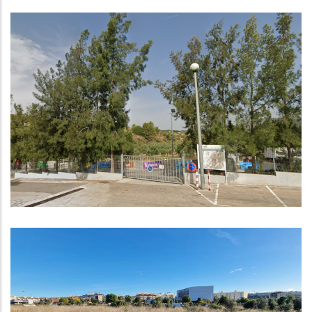
Demà 1 De Gener De 2025
Comença El Nou Servei De
Recollida I Transport De Residus
Al Baix Penedès
Medi
Nou Pas Per A La Construcció De