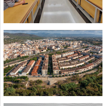
Altres
El Consell Comarcal Del Baix
Penedès Valora Molt Positivament
La Inversió De Més De 7 Milions
D'euros Del Nou PUOSC
Altres