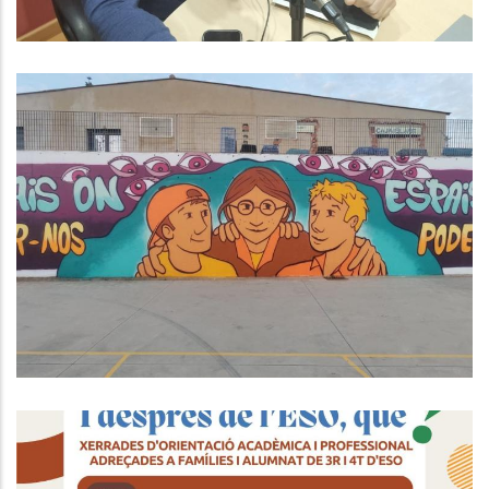
Èxit Del Taller "Beating
Masculinitats" Al Baix Penedès:
Una Aposta Per La Consciència De
Gènere I La Comunitat
Joventut