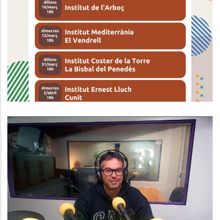
ORIENTACIÓ ACADÈMICA JOVE BAIX
PENEDÈS 2025
Joventut
ENTREVISTA A JOSÉ MANUEL
CABADA. CONSELLER DE MOBILITAT
AL CONSELL COMARCAL
Altres