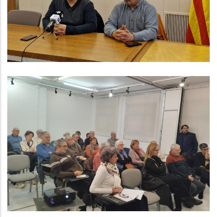
Per Posar Fi Al Conflicte Laboral
Altres
Trobada Del Consell Consultiu De
La Gent Gran Del Baix Penedès
Altres