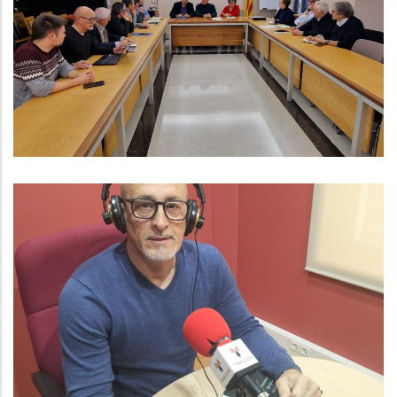
Amb La Secretària D'Afers Socials
I Famílies, Sra. Carolina Homar
Cruz
S. socials
ENTREVISTA A AMADEU BENACH.
GRUP LOCAL D'ERC AL CONSELL
COMARCAL
Altres