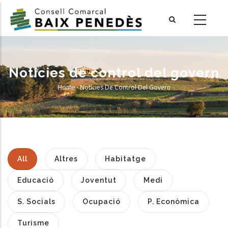
Skip
to
main
content
Notícies de control del govern
Home
-
Notícies De Control Del Govern
Breadcrumb
All
Altres
Habitatge
Educació
Joventut
Medi
S. Socials
Ocupació
P. Econòmica
Turisme