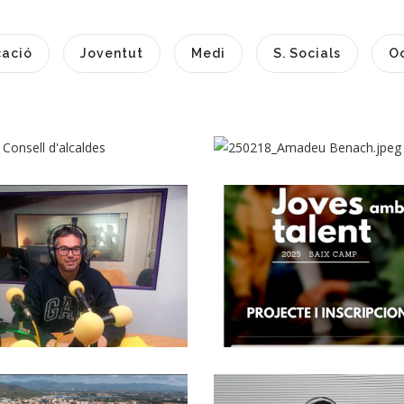
ació
Joventut
Medi
S. Socials
O
Reunió Del
Consell
ENTREVISTA A
'Alcaldes Amb La
AMADEU BENACH
ecretària D'Afers
GRUP LOCAL
Socials I Famílies,
D'ERC AL CONSEL
ENTREVISTA A
Sra. Carolina
COMARCAL
JOSÉ MANUEL
Homar Cruz
El Programa
Altres
CABADA.
"Joves Amb
S. socials
CONSELLER DE
Talent" Engega
MOBILITAT AL
Una Nova Edició.
CONSELL
Joventut
COMARCAL
El Consell
Altres
ENTREVISTA A
omarcal Del Baix
CHRISTIAN
Penedès Valora