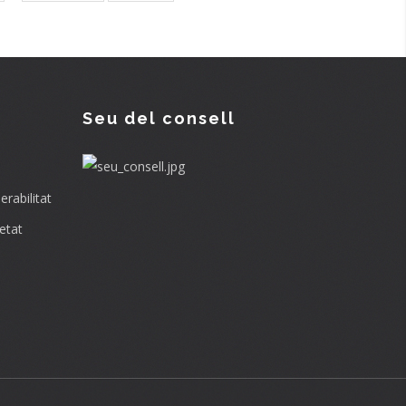
page
page
Seu del consell
rabilitat
etat