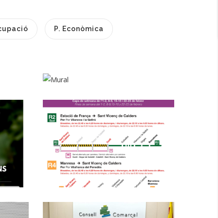
Èxit Del Taller
cupació
P. Econòmica
"Beating
Masculinitats" Al
.
Baix Penedès: Una
Aposta Per La
L
Consciència De
Gènere I La
Modificació Del
Comunitat
Servei Per Obres
Joventut
A Sant Vicenç De
Calders
Altres
El Consell
Comarcal Del Baix
Penedès Anuncia