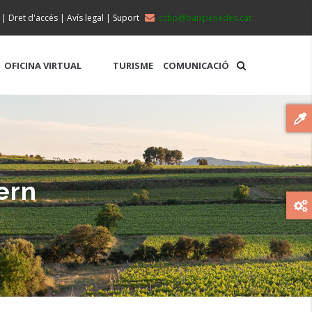
|
Dret d'accés
|
Avís legal
|
Suport
ccbp@baixpenedes.cat
OFICINA VIRTUAL
TURISME
COMUNICACIÓ
ern