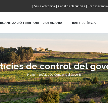
|
Seu electrònica
|
Canal de denúncies
|
Transparència
RGANITZACIÓ
TERRITORI
CIUTADANIA
TRANSPARÈNCIA
tícies de control del gov
Home
-
Notícies De Control Del Govern
Breadcrumb