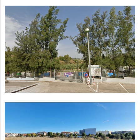
Demà 1 De Gener De 2025
Comença El Nou Servei De
Recollida I Transport De Residus
Al Baix Penedès
Medi
Nou Pas Per A La Construcció De