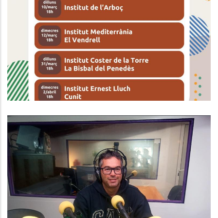
ORIENTACIÓ ACADÈMICA JOVE BAIX
PENEDÈS 2025
Joventut
ENTREVISTA A JOSÉ MANUEL
CABADA. CONSELLER DE MOBILITAT
AL CONSELL COMARCAL
Altres