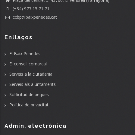
Plaça del centre, 5. 43700, El Vendrell (Tarragona)
(+34) 977 15 71 71
ccbp@baixpenedes.cat
Enllaços
El Baix Penedès
El consell comarcal
Serveis a la ciutadania
Serveis als ajuntaments
Sol·licitud de beques
Política de privacitat
Admin. electrònica