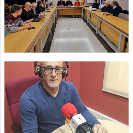
Amb La Secretària D'Afers Socials
I Famílies, Sra. Carolina Homar
Cruz
S. socials
ENTREVISTA A AMADEU BENACH.
GRUP LOCAL D'ERC AL CONSELL
COMARCAL
Altres