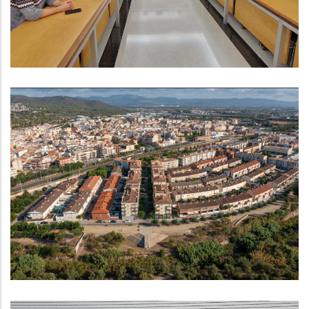
Altres
El Consell Comarcal Del Baix
Penedès Valora Molt Positivament
La Inversió De Més De 7 Milions
D'euros Del Nou PUOSC
Altres