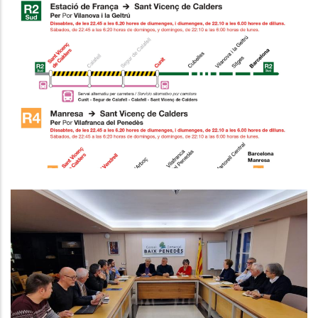
Modificació Del Servei Per Obres
A Sant Vicenç De Calders
Altres
El Consell Comarcal Del Baix
Penedès Disposarà De 500.000€
Per A Inversions A Través Del
PUOSC 25-29