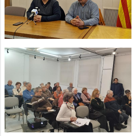
Per Posar Fi Al Conflicte Laboral
Altres
Trobada Del Consell Consultiu De
La Gent Gran Del Baix Penedès
Altres