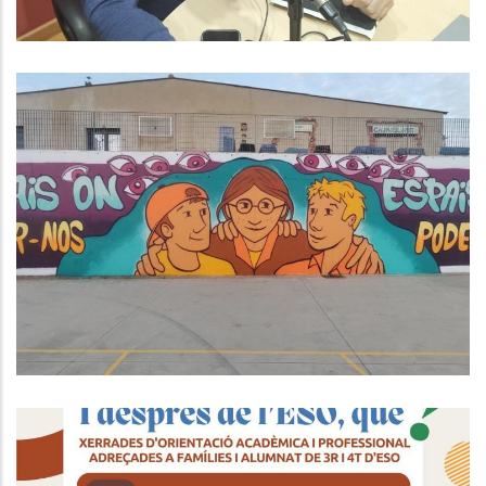
Èxit Del Taller "Beating
Masculinitats" Al Baix Penedès:
Una Aposta Per La Consciència De
Gènere I La Comunitat
Joventut