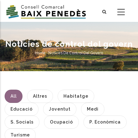
Skip
to
main
content
Notícies de control del govern
Home
-
Notícies De Control Del Govern
Breadcrumb
All
Altres
Habitatge
Educació
Joventut
Medi
S. Socials
Ocupació
P. Econòmica
Turisme