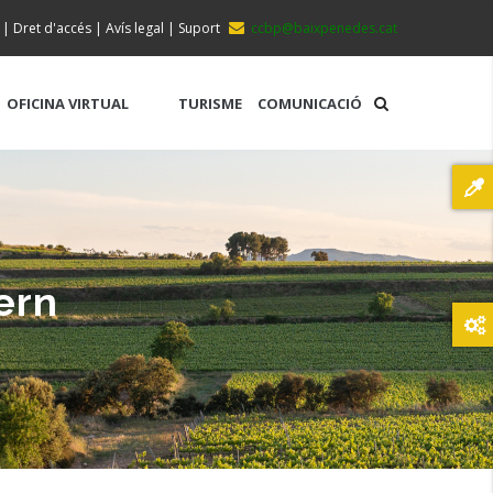
|
Dret d'accés
|
Avís legal
|
Suport
ccbp@baixpenedes.cat
OFICINA VIRTUAL
TURISME
COMUNICACIÓ
ern