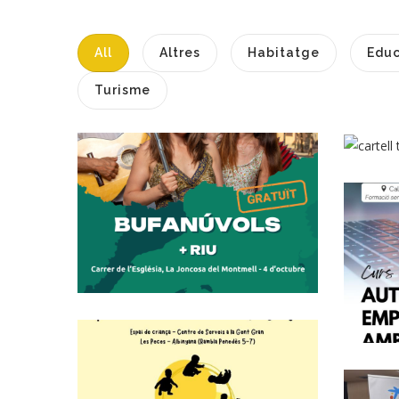
All
Altres
Habitatge
Educ
T
Turisme
Bufanúvols I RIU
D
Porten Música
D’arrel I Balls
Populars A La
Joncosa Del
Montmell En El
Marc De Perifèria
Cultural
Altres
L’Espai De Criança
Inicia Una Nova
Edició A Les