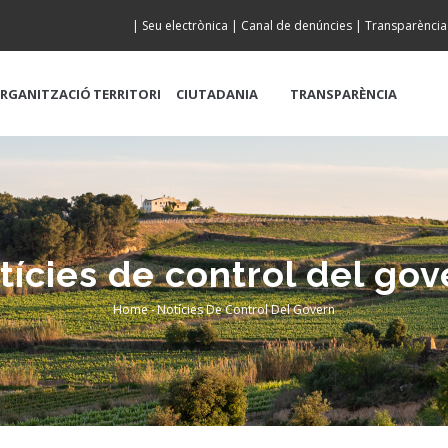
|
Seu electrònica
|
Canal de denúncies
|
Transparència
RGANITZACIÓ
TERRITORI
CIUTADANIA
TRANSPARÈNCIA
tícies de control del gov
Home
-
Notícies De Control Del Govern
Breadcrumb