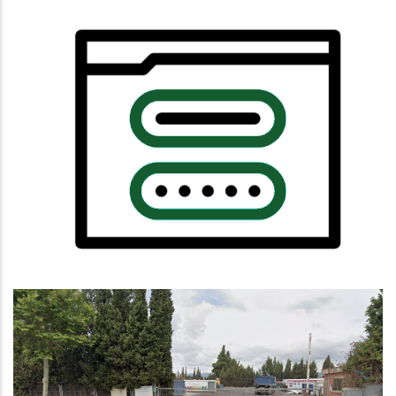
Notícia De Prova
,
,
Altres
Habitatge
Educació
COMUNICAT DE REOBERTURA