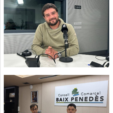
Baix Penedès Al Dia Amb Daniel
Bartra, Responsable De Joventut
Del Consell Comarcal Del Baix
Penedès
Joventut
El CCBP Inicia La Diagnosi
Econòmica Per Tenir Un Nou Pla
Estratègic De Desenvolupament I