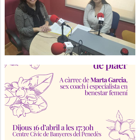
Departament D'Habitatge Consell
Comarcal Del Baix Penedès I Amb
L'Olga Álvarez, Responsable De La
Borsa D'Habitatge.
,
Altres
Habitatge
Taller D’autoconeixement Sexual
Al Baix Penedès
S. socials