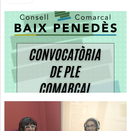
PLE ORDINARI DEL CONSELL
COMARCAL DEL BAIX PENEDÈS
SESSIÓ: 1/2026. 27 DE MARÇ DE
2026 A LES 18H.
Altres
Baix Penedès Al Dia Amb La
Pineda Guirao, Cap Del