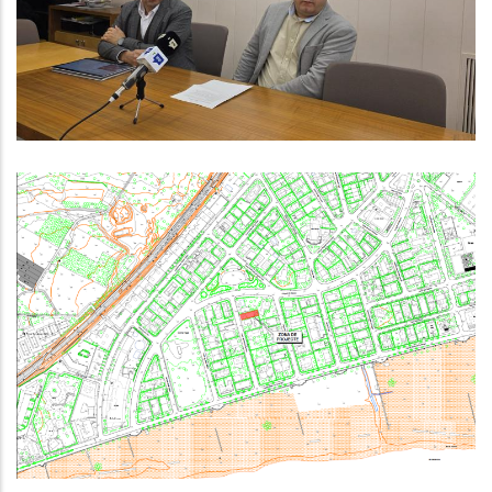
Ocupació Comarcal 2026-2030
,
Ocupació
P. econòmica
Contractació Pública: PROJECTE
CONSTRUCTIU PER A LA
RENOVACIÓ DE L’EBAR GOYA DE
COMA-RUGA (EL VENDRELL)
,
Medi
P. econòmica