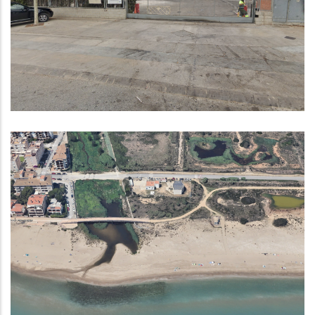
DEIXALLERIA DE BELLVEI EL
DILLUNS 9 DE MARÇ
Medi
Contractació Pública: Redacció
Del Projecte I Execució De Les
Obres De Substitució Del Tram
Terrestre De L'emissari De L'EB
Madrigueres
,
Medi
P. econòmica