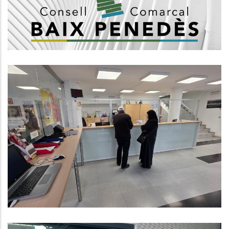
Subvenció De La Diputació De
Tarragona Per A Finançar Els
Programes D'assistències I
Serveis, Mobilitat I Inversió
Realitzats Pels Consells
Comarcals
Altres