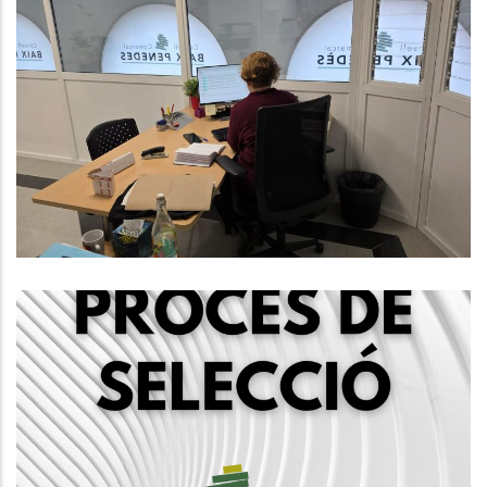
Subvenció De La Diputació De
Tarragona Per A Finançar Els
Programes D'assistències I
Serveis, Mobilitat Als Ajuntaments.
OFERTA LABORAL
P. econòmica