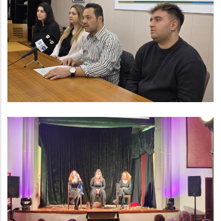
El Consell Comarcal Del Baix
Penedès Contracta Tres Persones
En El Marc Del Programa Joves En
Pràctiques 2025
,
Joventut
Ocupació
Acte Comarcal Amb Motiu Del 8M
S. socials