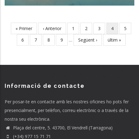
First
« Primer
Previous
‹ Anterior
Page
1
Page
2
Page
3
Current
4
Page
5
Pagination
page
page
page
Page
6
Page
7
Page
8
Page
9
…
Next
Següent ›
Last
ültim »
page
page
Informació de contacte
Per posar-te en contacte amb les nostres oficines ho pots fer
presencialment, per telèfon, correu electrònic o a través de la
nostra seu electrònica.
Plaça del centre, 5. 43700, El Vendrell (Tarragona)
(+34) 977 15 71 71