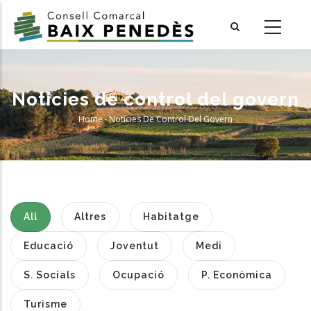
Skip
to
main
content
Notícies de control del govern
Home
-
Notícies De Control Del Govern
Breadcrumb
All
Altres
Habitatge
Educació
Joventut
Medi
S. Socials
Ocupació
P. Econòmica
Turisme