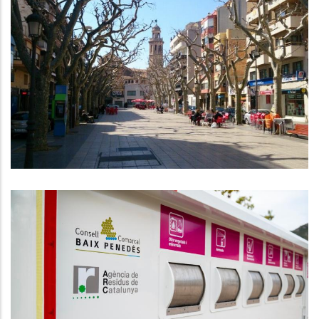
Tots Els Grups Polítics Del Consell
Comarcal Del Baix Penedès Voten
A Favor Del Tall De
Subministraments Als Okupes Del
Pis D’emergència Social
S. socials
El Consell Comarcal Del Baix
Penedès Aprova L'adjudicació
Definitiva Del Contracte Comarcal
De Recollida I Transport De
Residus