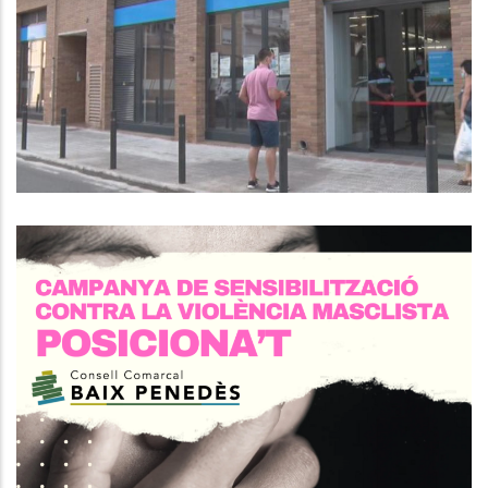
Penedès Acusa El SOC De Mentir
Respecte A Les Informacions
Publicades
Ocupació
Es Tracta D’una Campanya De
Sensibilització Per A Establiments
Comercials I Locals De
Restauració Dirigit A L'entorn De
Les Víctimes. Aquesta Iniciativa
Pretén La Implicació I
Responsabilitat Del Conjunt De La
Societat En La Lluita Contra La
Violència En