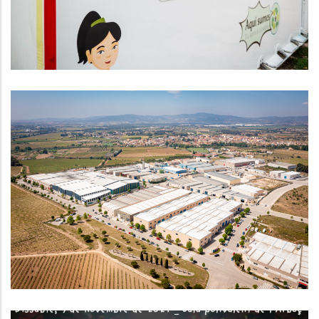
Medi
Continua La Tendència Positiva
Del Mercat De Treball Al Baix
Penedès Durant El Tercer
Trimestre De 2024
Ocupació