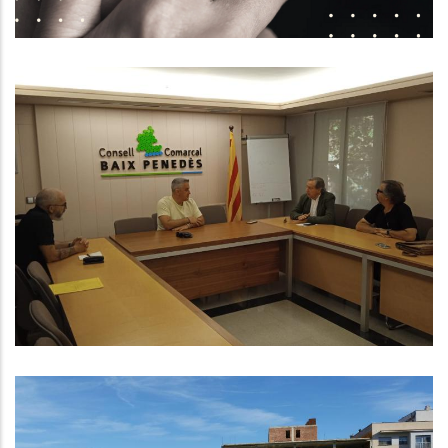
S. socials
El Consell Comarcal Del Baix
Penedès Dona Suport A L'eix
Transversal Ferroviari I Se Suma A
La Demanda D’un Transport Públic
De Qualitat Al Penedès
P. econòmica
El Consell Comarcal Del Baix