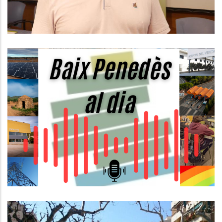
Nova Secció Comarcal
Radiofònica En Directe A Totes
Les Ràdios Del Baix Penedès!
P. econòmica