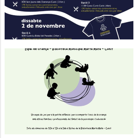
Turisme
S'obre El Nou Espai De Criança A
La Biblioteca Marta Mata De Cunit
S. socials