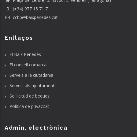
Plaça del centre, 5. 43700, El Vendrell (Tarragona)
(+34) 977 15 71 71
ccbp@baixpenedes.cat
Enllaços
El Baix Penedès
El consell comarcal
Serveis a la ciutadania
Serveis als ajuntaments
Sol·licitud de beques
Política de privacitat
Admin. electrònica