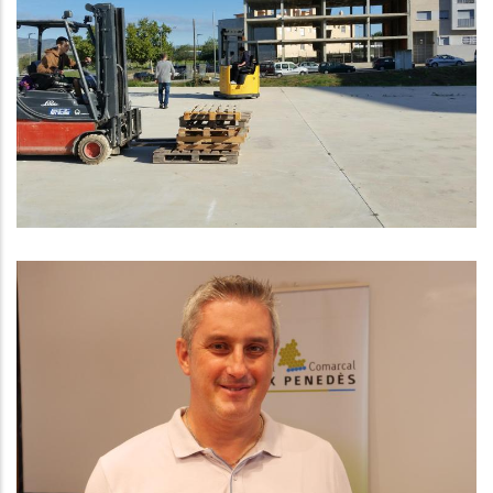
Penedès Denuncia El
Menysteniment Del SOC A La
Comarca Amb Més Atur De
Catalunya
Ocupació
ENTREVISTA A RAMON FERRER.
PRESIDENT DEL CONSELL
COMARCAL
Altres