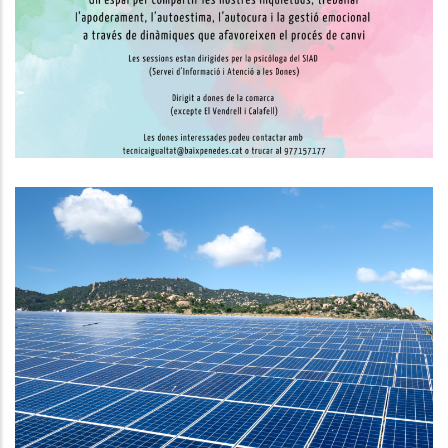
Al Vendrell
S. socials
Noves Convocatòries D'ajuts: CE
Implementa I Ajuts Per A
Projectes Innovadors D'energies
Renovables.
Altres