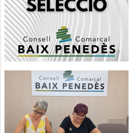
Convocatòria Mitjançant Concurs
Oposició Per La Creació D'una
Borsa De Treball De Tècnics/ques
D'ocupació, Tècnic Mig Grup A2
Ocupació
El Consell Comarcal Del Baix
Penedès I L’Ajuntament Del
Vendrell Signen Un Conveni Per
Impulsar Els Casals Inclusius
Aquest Estiu