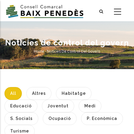
Skip
to
main
content
Notícies de control del govern
Home
-
Notícies De Control Del Govern
Breadcrumb
All
Altres
Habitatge
Educació
Joventut
Medi
S. Socials
Ocupació
P. Econòmica
Turisme