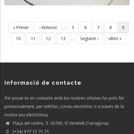
First
« Primer
Previous
‹ Anterior
…
Page
5
Page
6
Page
7
Page
8
Curre
9
Pagination
page
page
page
Page
10
Page
11
Page
12
Page
13
…
Next
Següent ›
Last
ültim »
page
page
Informació de contacte
Per posar-te en contacte amb les nostres oficines ho pots fer
presencialment, per telèfon, correu electrònic o a través de la
nostra seu electrònica.
Plaça del centre, 5. 43700, El Vendrell (Tarragona)
(+34) 977 15 71 71