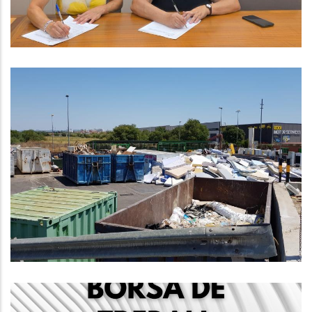
,
Educació
S. socials
Mesura Temporal Per Garantir El
Correcte Funcionament De Les
Deixalleries Comarcals
Medi