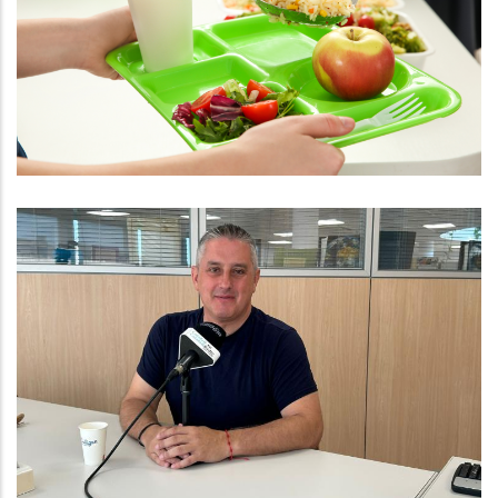
Menjadors Escolars El Curs 2025-
2026
Educació
Entrevista Al President Del
Consell Comarcal Del Baix
Penedès Ramon Ferré
Altres