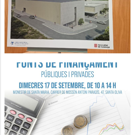
Penedès Valora Molt Positivament
L’avanç De Les Obres D’ampliació
De L’Hospital Comarcal
Altres
Seminari Empresarial “Fonts De
Finançament Públiques I Privades”.
P. econòmica