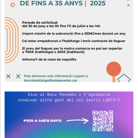
Subvenció Per Al Pagament Del
Lloguer O Cessió D'ús Per A
Persones Joves
,
Habitatge
Joventut
El Consell Comarcal Del Baix
Penedès Impulsa La Creació D’un
Espai Estable I Segur De Trobada