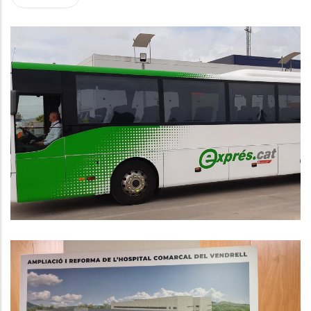
El Baix Penedès Estrena Dues
Línies De Bus Exprés Amb
Barcelona A Partir De Dilluns 1 De
Setembre
,
Altres
P. econòmica
El Consell Comarcal Del Baix