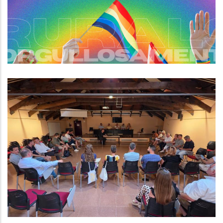
Per A Persones LGBTI+
S. socials
El Consell Comarcal Del Baix
Penedès Aprova Les Millores
Laborals Per Al Personal, Dona
Suport A Idiada 2 I A L’ampliació
De La R8, I Rep La Cessió Dels
Terrenys Per A La Nova Seu
Altres