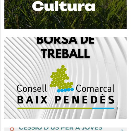
Altres
Convocatòria, Mitjançant Concurs
Oposició, 1 Plaça D'educador-A
Social, Subgrup A2
Altres