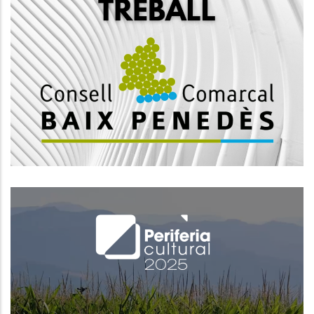
Convocatòria Mitjançant Concurs
Oposició Per La Creació D'una
Borsa De Treball D’enginyer/a
Superior, Subescala Tècnica, Grup
A1
Ocupació
El Baix Penedès S’incorpora Al
Cicle Perifèria Cultural Amb Una
Programació Arrelada Al Territori I
Amb Vocació Transformadora