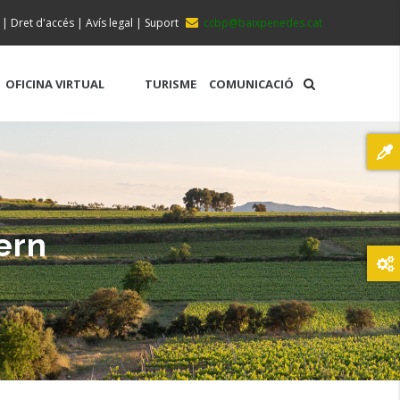
|
Dret d'accés
|
Avís legal
|
Suport
ccbp@baixpenedes.cat
OFICINA VIRTUAL
TURISME
COMUNICACIÓ
ern