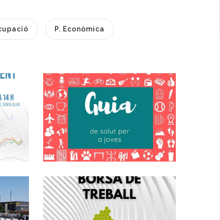
cupació
P. Econòmica
L'Oficina Jove Del
Baix Penedès Ha
Actualitzat La
Guia De Salut Jove
2025.
Convocatòria
Joventut
Mitjançant
l
Concurs Oposició
Per La Creació
D'una Borsa De
e
Treball