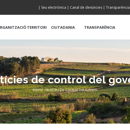
|
Seu electrònica
|
Canal de denúncies
|
Transparència
RGANITZACIÓ
TERRITORI
CIUTADANIA
TRANSPARÈNCIA
tícies de control del gov
Home
-
Notícies De Control Del Govern
Breadcrumb