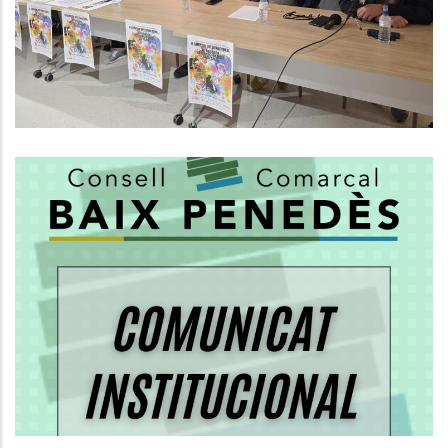
Efímer Cap Al Reconeixement De
La UNESCO
Altres
El Consell Comarcal Del Baix
Penedès Aclareix Les
Competències En El Servei De
Recollida De Residus
Medi