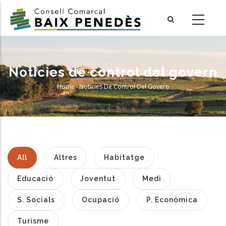
Skip
to
main
content
Notícies de control del govern
Home
-
Notícies De Control Del Govern
Breadcrumb
All
Altres
Habitatge
Educació
Joventut
Medi
S. Socials
Ocupació
P. Econòmica
Turisme