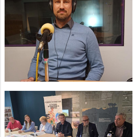
Baix Penedès Al Dia Amb L'Arnau
Triadú, Responsable De Medi
Ambient I Residus Del Consell
Comarcal Del Baix Penedès
Medi
El Baix Penedès Acollirà El II
Simposi Internacional De Catifes I
La III Trobada Internacional De
Catifaires Per Impulsar Aquest Art