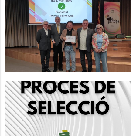
El Consell Comarcal Del Baix
Penedès Obté Per Primer Cop El
Segell Infoparticipa Amb Un 86%
De Compliment En Transparència
Altres
Convocatòria Mitjançant Concurs
Oposició Per La Creació D'una
Borsa De Treball D'educadors/es
Socials, Grup A2