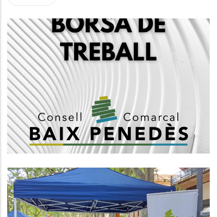
Creació D'una Borsa De Treball
D'arquitectes, Grup A1
,
Altres
Habitatge
L’Àrea D’Acció Social I Ciutadania
Del Consell Comarcal Del Baix