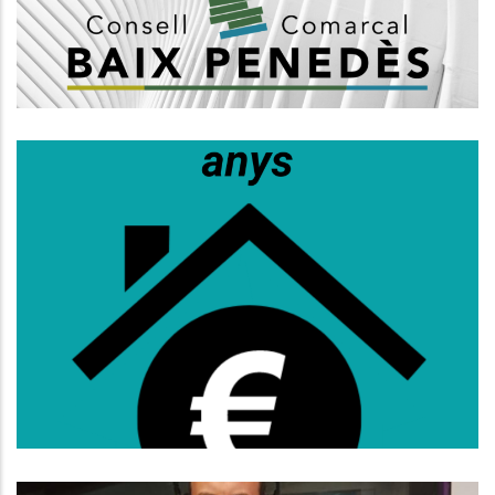
Altres
S’obre La Convocatòria D’ajuts Al
Lloguer Per A Persones De 36 A 64
Anys
Habitatge