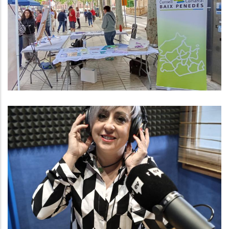
Penedès Presents A Les 2 Fires De
Salut Comunitària Que Organitzen
Des Del CAP Del Vendrell I El CAP
De L’Arboç.
,
Altres
S. socials
Baix Penedès Al Dia Amb Núria
González, Gerent Del Consell
Comarcal
,
,
,
Altres
Medi
P. econòmica
Turisme