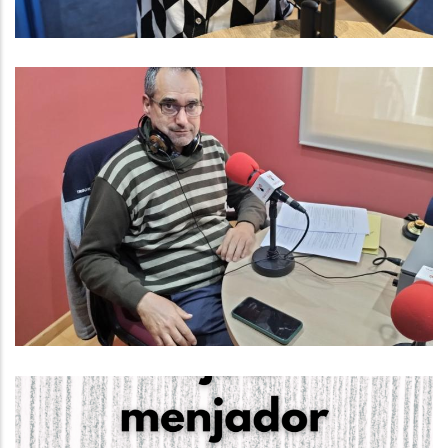
Baix Penedès Al Dia Amb Francesc
Caralt, Responsable Del
Departament D'informàtica Del
Consell Comarcal Del Baix
Penedès
Altres