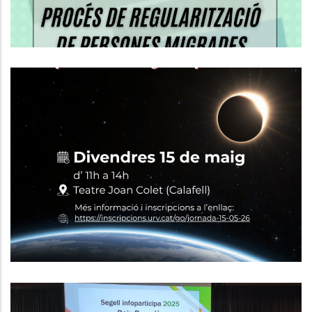
Calafell Acollirà Una Jornada
Sobre L’eclipsi Solar Total 2026 I El
Seu Impacte Econòmic I
Estratègic Al Baix Penedès
,
P. econòmica
Turisme