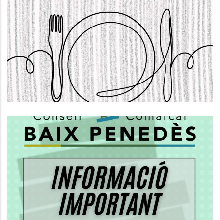
S'OBRE LA CONVOCATÒRIA PER
SOL.LICITAR AJUTS INDIVIDUALS DE
MENJADOR. CURS 2026-2027
,
Educació
S. socials
Informació Important Sobre El
PROCÉS DE REGULARITZACIÓ DE
PERSONES MIGRADES
S. socials