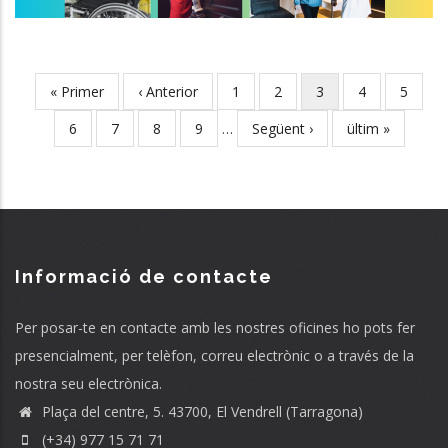
First
« Primer
Previous
‹ Anterior
Page
1
Page
2
Current
3
Page
4
Page
5
Pagination
page
page
page
Page
6
Page
7
Page
8
Page
9
…
Next
Següent ›
Last
ültim »
page
page
Informació de contacte
Per posar-te en contacte amb les nostres oficines ho pots fer
presencialment, per telèfon, correu electrònic o a través de la
nostra seu electrònica.
Plaça del centre, 5. 43700, El Vendrell (Tarragona)
(+34) 977 15 71 71