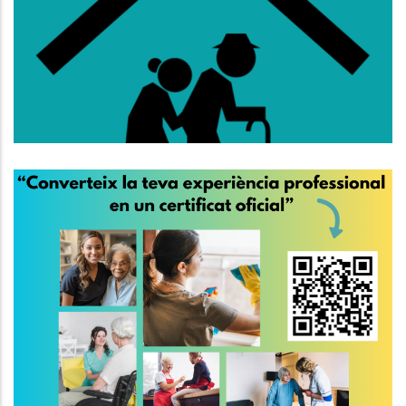
Lloguer Per A Persones De 65
Anys O Més
,
Altres
S. socials
El 30 De Març És El Dia
Internacional De Les
Treballadores De La Llar I De Les
Cures
,
S. socials
P. econòmica