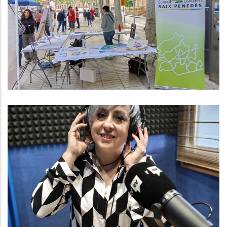
Penedès Presents A Les 2 Fires De
Salut Comunitària Que Organitzen
Des Del CAP Del Vendrell I El CAP
De L’Arboç.
,
Altres
S. socials
Baix Penedès Al Dia Amb Núria
González, Gerent Del Consell
Comarcal
,
,
,
Altres
Medi
P. econòmica
Turisme