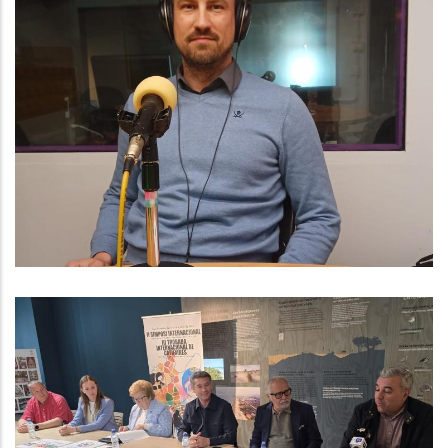
Baix Penedès Al Dia Amb L'Arnau
Triadú, Responsable De Medi
Ambient I Residus Del Consell
Comarcal Del Baix Penedès
Medi
El Baix Penedès Acollirà El II
Simposi Internacional De Catifes I
La III Trobada Internacional De
Catifaires Per Impulsar Aquest Art