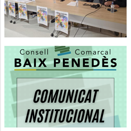
Efímer Cap Al Reconeixement De
La UNESCO
Altres
El Consell Comarcal Del Baix
Penedès Aclareix Les
Competències En El Servei De
Recollida De Residus
Medi