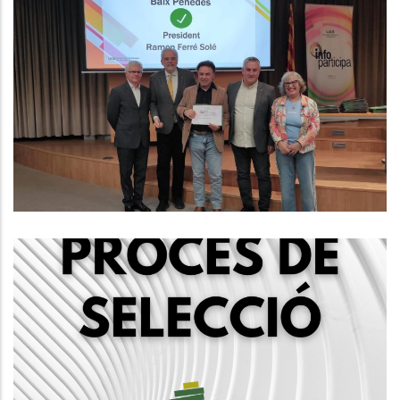
El Consell Comarcal Del Baix
Penedès Obté Per Primer Cop El
Segell Infoparticipa Amb Un 86%
De Compliment En Transparència
Altres
Convocatòria Mitjançant Concurs
Oposició Per La Creació D'una
Borsa De Treball D'educadors/es
Socials, Grup A2