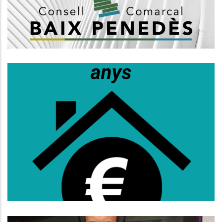
Altres
S’obre La Convocatòria D’ajuts Al
Lloguer Per A Persones De 36 A 64
Anys
Habitatge