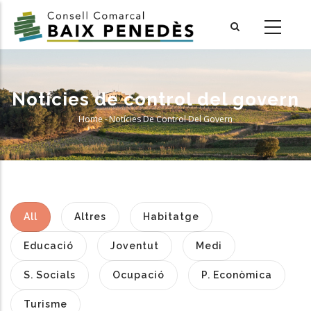
Skip
to
main
content
Notícies de control del govern
Home
-
Notícies De Control Del Govern
Breadcrumb
All
Altres
Habitatge
Educació
Joventut
Medi
S. Socials
Ocupació
P. Econòmica
Turisme