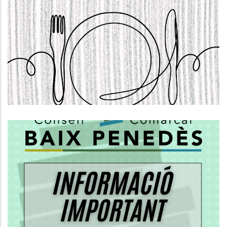
S'OBRE LA CONVOCATÒRIA PER
SOL.LICITAR AJUTS INDIVIDUALS DE
MENJADOR. CURS 2026-2027
,
Educació
S. socials
Informació Important Sobre El
PROCÉS DE REGULARITZACIÓ DE
PERSONES MIGRADES
S. socials