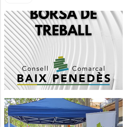
Creació D'una Borsa De Treball
D'arquitectes, Grup A1
,
Altres
Habitatge
L’Àrea D’Acció Social I Ciutadania
Del Consell Comarcal Del Baix