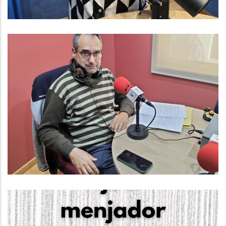
Baix Penedès Al Dia Amb Francesc
Caralt, Responsable Del
Departament D'informàtica Del
Consell Comarcal Del Baix
Penedès
Altres