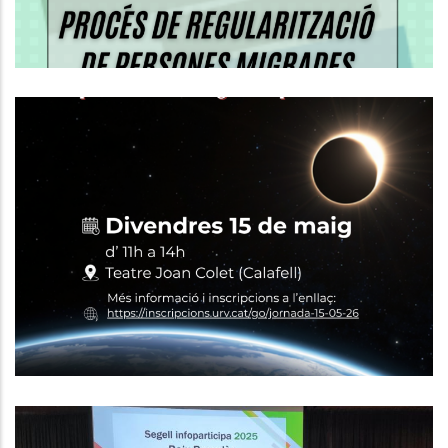
Calafell Acollirà Una Jornada
Sobre L’eclipsi Solar Total 2026 I El
Seu Impacte Econòmic I
Estratègic Al Baix Penedès
,
P. econòmica
Turisme