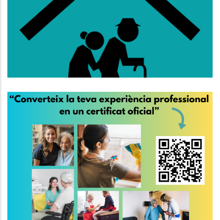
Lloguer Per A Persones De 65
Anys O Més
,
Altres
S. socials
El 30 De Març És El Dia
Internacional De Les
Treballadores De La Llar I De Les
Cures
,
S. socials
P. econòmica