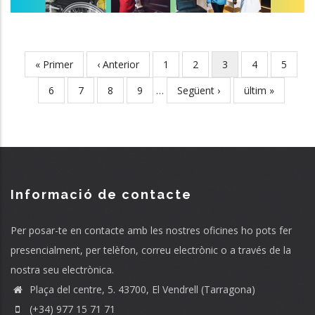
First
« Primer
Previous
‹ Anterior
Page
1
Page
2
Current
3
Page
4
Page
5
Pagination
page
page
page
Page
6
Page
7
Page
8
Page
9
…
Next
Següent ›
Last
ültim »
page
page
Informació de contacte
Per posar-te en contacte amb les nostres oficines ho pots fer
presencialment, per telèfon, correu electrònic o a través de la
nostra seu electrònica.
Plaça del centre, 5. 43700, El Vendrell (Tarragona)
(+34) 977 15 71 71