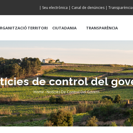
|
Seu electrònica
|
Canal de denúncies
|
Transparència
RGANITZACIÓ
TERRITORI
CIUTADANIA
TRANSPARÈNCIA
tícies de control del gov
Home
-
Notícies De Control Del Govern
Breadcrumb