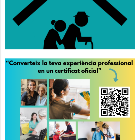
Lloguer Per A Persones De 65
Anys O Més
,
Altres
S. socials
El 30 De Març És El Dia
Internacional De Les
Treballadores De La Llar I De Les
Cures
,
S. socials
P. econòmica