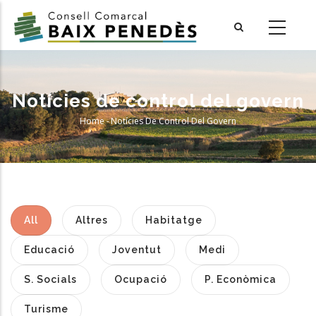
Skip
to
main
content
Notícies de control del govern
Home
-
Notícies De Control Del Govern
Breadcrumb
All
Altres
Habitatge
Educació
Joventut
Medi
S. Socials
Ocupació
P. Econòmica
Turisme