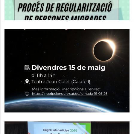
Calafell Acollirà Una Jornada
Sobre L’eclipsi Solar Total 2026 I El
Seu Impacte Econòmic I
Estratègic Al Baix Penedès
,
P. econòmica
Turisme