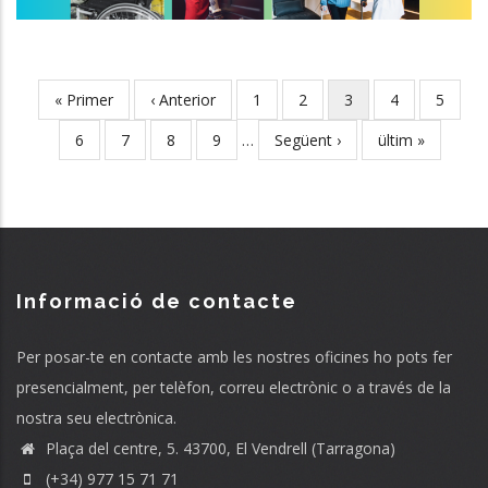
First
« Primer
Previous
‹ Anterior
Page
1
Page
2
Current
3
Page
4
Page
5
Pagination
page
page
page
Page
6
Page
7
Page
8
Page
9
…
Next
Següent ›
Last
ültim »
page
page
Informació de contacte
Per posar-te en contacte amb les nostres oficines ho pots fer
presencialment, per telèfon, correu electrònic o a través de la
nostra seu electrònica.
Plaça del centre, 5. 43700, El Vendrell (Tarragona)
(+34) 977 15 71 71