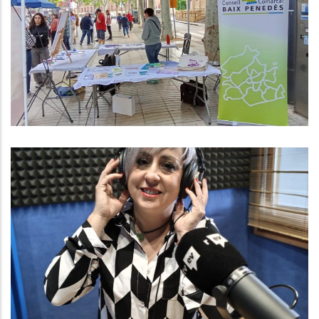
Penedès Presents A Les 2 Fires De
Salut Comunitària Que Organitzen
Des Del CAP Del Vendrell I El CAP
De L’Arboç.
,
Altres
S. socials
Baix Penedès Al Dia Amb Núria
González, Gerent Del Consell
Comarcal
,
,
,
Altres
Medi
P. econòmica
Turisme