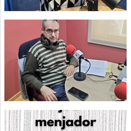
Baix Penedès Al Dia Amb Francesc
Caralt, Responsable Del
Departament D'informàtica Del
Consell Comarcal Del Baix
Penedès
Altres