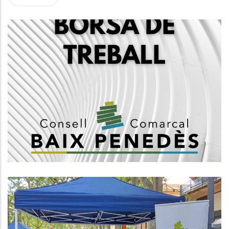
Creació D'una Borsa De Treball
D'arquitectes, Grup A1
,
Altres
Habitatge
L’Àrea D’Acció Social I Ciutadania
Del Consell Comarcal Del Baix