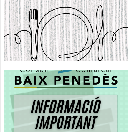
S'OBRE LA CONVOCATÒRIA PER
SOL.LICITAR AJUTS INDIVIDUALS DE
MENJADOR. CURS 2026-2027
,
Educació
S. socials
Informació Important Sobre El
PROCÉS DE REGULARITZACIÓ DE
PERSONES MIGRADES
S. socials