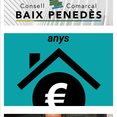
Altres
S’obre La Convocatòria D’ajuts Al
Lloguer Per A Persones De 36 A 64
Anys
Habitatge