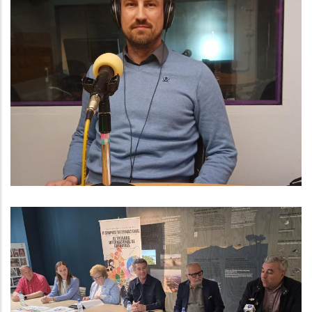
Baix Penedès Al Dia Amb L'Arnau
Triadú, Responsable De Medi
Ambient I Residus Del Consell
Comarcal Del Baix Penedès
Medi
El Baix Penedès Acollirà El II
Simposi Internacional De Catifes I
La III Trobada Internacional De
Catifaires Per Impulsar Aquest Art