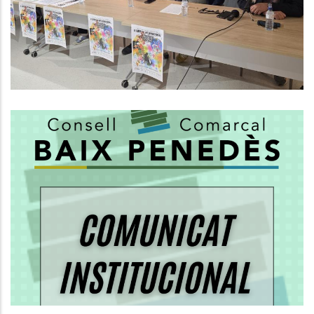
Efímer Cap Al Reconeixement De
La UNESCO
Altres
El Consell Comarcal Del Baix
Penedès Aclareix Les
Competències En El Servei De
Recollida De Residus
Medi