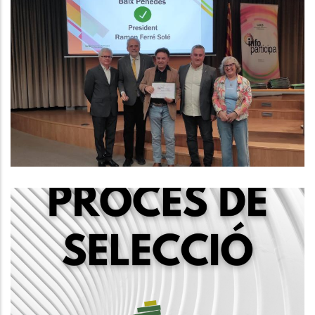
El Consell Comarcal Del Baix
Penedès Obté Per Primer Cop El
Segell Infoparticipa Amb Un 86%
De Compliment En Transparència
Altres
Convocatòria Mitjançant Concurs
Oposició Per La Creació D'una
Borsa De Treball D'educadors/es
Socials, Grup A2