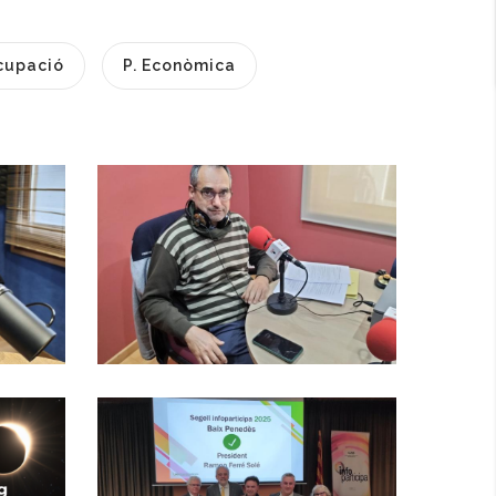
cupació
P. Econòmica
Baix Penedès Al
Dia Amb Francesc
Caralt,
Responsable Del
t
Departament
D'informàtica Del
Consell Comarcal
,
a
Del Baix Penedès
El Consell
Comarcal Del Baix
Altres
Penedès Obté Per
Primer Cop El
I
Segell