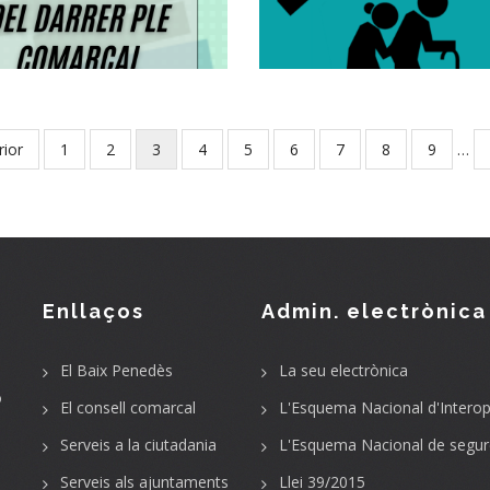
COMARCAL
65 Anys O Més
,
Altres
Altres
S. socials
ous
rior
Page
1
Page
2
Current
3
Page
4
Page
5
Page
6
Page
7
Page
8
Page
9
…
page
Enllaços
Admin. electrònica
El Baix Penedès
La seu electrònica
o
El consell comarcal
L'Esquema Nacional d'Interope
Serveis a la ciutadania
L'Esquema Nacional de segur
Serveis als ajuntaments
Llei 39/2015