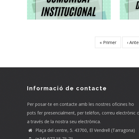
Recollida De
Residus
Medi
First
« Primer
Previ
‹ Ante
Pagination
page
page
Informació de contacte
Per posar-te en contacte amb les nostres oficines ho
pots fer presencialment, per telèfon, correu electrònic 
a través de la nostra seu electrònica.
Plaça del centre, 5. 43700, El Vendrell (Tarragona)
(+34) 977 15 71 71