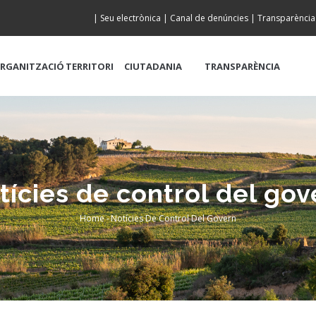
|
Seu electrònica
|
Canal de denúncies
|
Transparència
RGANITZACIÓ
TERRITORI
CIUTADANIA
TRANSPARÈNCIA
tícies de control del gov
Home
-
Notícies De Control Del Govern
Breadcrumb