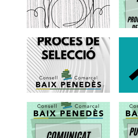
INDIVIDUALS DE
MENJADOR. CURS
2026-2027
Convocatòria
,
Educació
S. socials
Mitjançant
Concurs Oposició
Per La Creació
D'una Borsa De
P
Treball
D'educadors/es
Socials, Grup A2
El Consell
Altres
Comarcal Del Baix
Penedès Aclareix
Les
Competències En
El Servei De