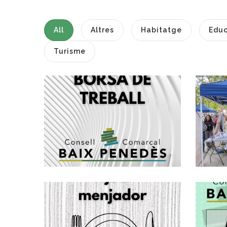
All
Altres
Habitatge
Educ
Turisme
S
C
Creació D'una
P
Borsa De Treball
D'arquitectes,
Grup A1
,
Altres
Habitatge
S'OBRE LA
CONVOCATÒRIA
PER SOL.LICITAR
AJUTS