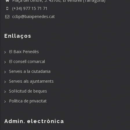
Plaça del centre, 5. 43700, El Vendrell (Tarragona)
(+34) 977 15 71 71
ccbp@baixpenedes.cat
Enllaços
El Baix Penedès
El consell comarcal
Serveis a la ciutadania
Serveis als ajuntaments
Sol·licitud de beques
Política de privacitat
Admin. electrònica