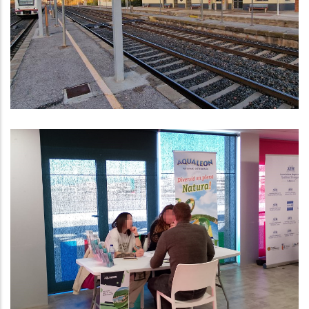
Millores Al Servei De Rodalies De
Renfe A La Comarca
Altres
Observatori Del Mercat Laboral
Del Baix Penedès Primer
Trimestre De 2024
Ocupació