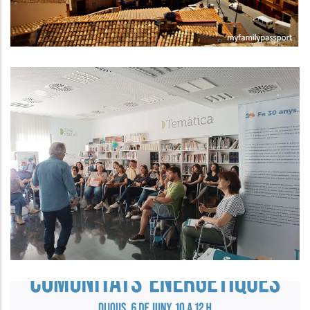
Formació Sobre Gestió
D’Equipaments Juvenils Als
Ajuntaments Del Baix Penedès.
Joventut