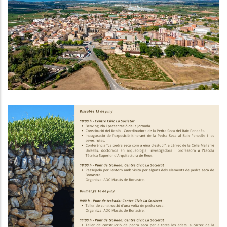
D'un Centenar D'al·legacions A
L'avantprojecte Del Pla Territorial
Parcial Del Penedès
P. econòmica
1a Trobada Pedra Seca Baix
Penedès - 15 I 16 De Juny
Altres