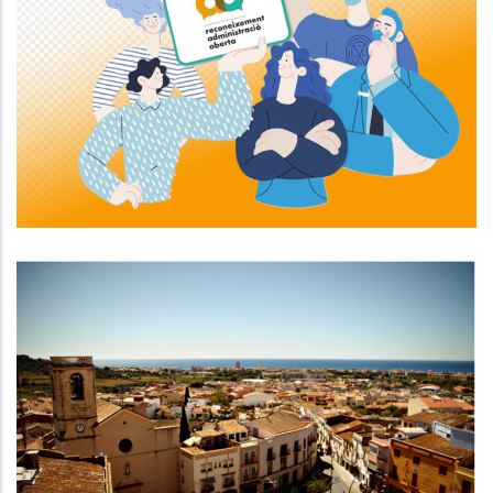
El Consell Comarcal Del Baix
Penedès Ha Estat Guardonat Amb
Un Dels Reconeixements
Administració Oberta 2023
Altres
EL PLA DE XOC CONTRA LA
POBRESA De Calafell, Exemple Del
Banc De Bones Pràctiques
Altres