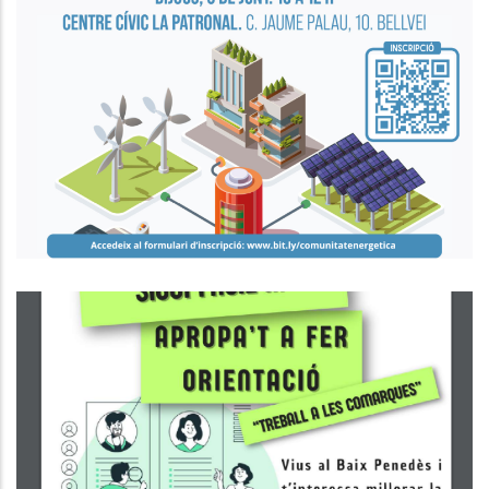
SEMINARI DE COMUNITATS
ENERGÈTIQUES AL BAIX PENEDÈS
P. econòmica
Busques Feina O Vols Millorar La
Teva Situació Laboral O Vols
Formar-Te?