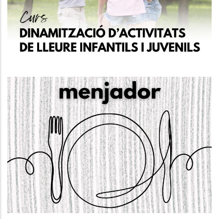
Garantia Juvenil
Joventut
OBERTA LA CONVOCATÒRIA. Ajuts
De Menjador Escolar Al Baix
Penedès CURS 24-25
S. socials