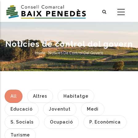
Skip
to
main
content
Notícies de control del govern
Home
-
Notícies De Control Del Govern
Breadcrumb
All
Altres
Habitatge
Educació
Joventut
Medi
S. Socials
Ocupació
P. Econòmica
Turisme