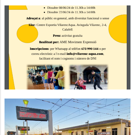
Taller De Dansa Inclusiva A
Calafell
Altres
El Consell Comarcal Del Baix
Penedès Reclama Urgentment