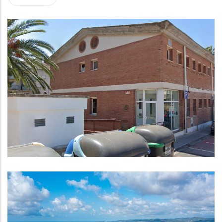
Visita Virtual A La Seu De L'Arxiu
Comarcal Del Baix Penedès
Altres
El Baix Penedès Presenta Més