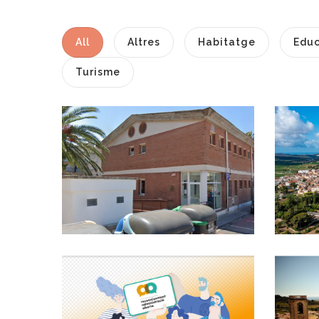
All
Altres
Habitatge
Educ
Turisme
P
Visita Virtual A La
Seu De L'Arxiu
Comarcal Del Baix
Penedès
Altres
El Consell
Comarcal Del Baix
Penedès Ha Estat
Guardonat Amb
Un Dels