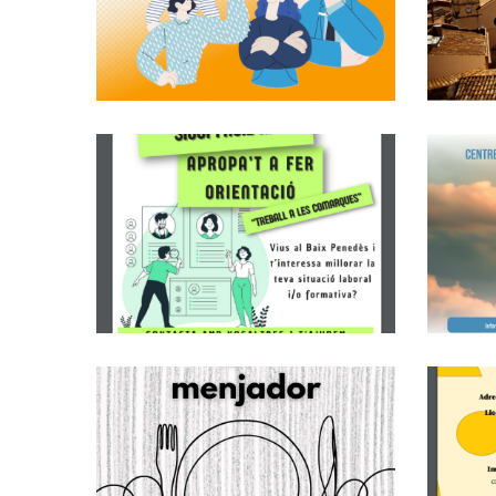
Reconeixements
Administració
Oberta 2023
Altres
Busques Feina O
Vols Millorar La
Teva Situació
Laboral O Vols
Formar-Te?
Ocupació
OBERTA LA
CONVOCATÒRIA.
Ajuts De Menjador
Escolar Al Baix
Penedès CURS 24-