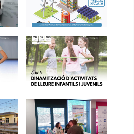
BAIX PENEDÈS
P. econòmica
CURS DE
MONITOR/A
A
POLIESPORTIU/VA
e
Per Joves D'entre
16 I 29 Anys
a
Inscrits A Garantia
Juvenil
Joventut
x
Observatori Del
a
Mercat Laboral
Del Baix Penedès
i
Primer Trimestre