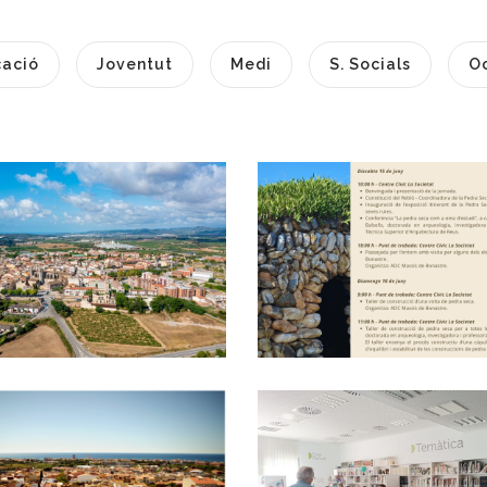
ació
Joventut
Medi
S. Socials
O
El Baix Penedès
resenta Més D'un
Centenar
1a Trobada Pedr
D'al·legacions A
Seca Baix
L'avantprojecte
Penedès - 15 I 16
Del Pla Territorial
De Juny
Parcial Del
Altres
Penedès
P. econòmica
EL PLA DE XOC
Formació Sobre
CONTRA LA
Gestió
POBRESA De
D’Equipaments
Calafell, Exemple
Juvenils Als