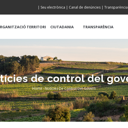
|
Seu electrònica
|
Canal de denúncies
|
Transparència
RGANITZACIÓ
TERRITORI
CIUTADANIA
TRANSPARÈNCIA
tícies de control del gov
Home
-
Notícies De Control Del Govern
Breadcrumb