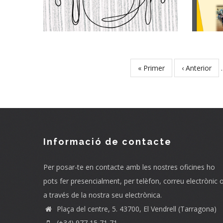
25
S. socials
First
« Primer
Previous
‹ Anterior
Pagination
page
page
Informació de contacte
Per posar-te en contacte amb les nostres oficines ho
pots fer presencialment, per telèfon, correu electrònic 
a través de la nostra seu electrònica.
Plaça del centre, 5. 43700, El Vendrell (Tarragona)
(+34) 977 15 71 71