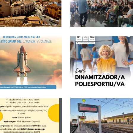
Del Banc De
Ajuntaments Del
Bones Pràctiques
Baix Penedès.
Altres
Joventut
CURS DE
MONITOR/A
Seminari De
POLIESPORTIU/V
Màrqueting I
Per Joves D'entr
Vendes
16 I 29 Anys
Inscrits A Garanti
Ocupació
Juvenil
El Consell
Joventut
Comarcal Del Bai
Penedès Reclam
Taller De Dansa
Urgentment
Inclusiva A
Millores Al Serve
Calafell
De Rodalies De