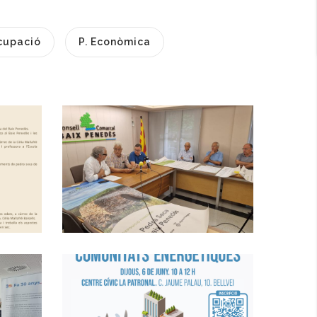
cupació
P. Econòmica
1a Trobada De La
a
Coordinadora De
La Pedra Seca Per
Promoure I
Protegir Aquest
Patrimoni
Altres
SEMINARI DE
COMUNITATS
ENERGÈTIQUES AL