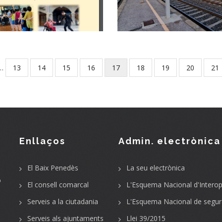
Altres
Renfe A La
Comarca
Altres
…
Page
13
Page
14
Page
15
Page
16
Current
17
Page
18
Page
19
Page
20
Pa
21
page
Enllaços
Admin. electrònica
El Baix Penedès
La seu electrònica
o
El consell comarcal
L'Esquema Nacional d'Interope
Serveis a la ciutadania
L'Esquema Nacional de segur
Serveis als ajuntaments
Llei 39/2015