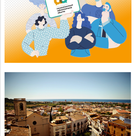
El Consell Comarcal Del Baix
Penedès Ha Estat Guardonat Amb
Un Dels Reconeixements
Administració Oberta 2023
Altres
EL PLA DE XOC CONTRA LA
POBRESA De Calafell, Exemple Del
Banc De Bones Pràctiques
Altres