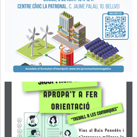
SEMINARI DE COMUNITATS
ENERGÈTIQUES AL BAIX PENEDÈS
P. econòmica
Busques Feina O Vols Millorar La
Teva Situació Laboral O Vols
Formar-Te?