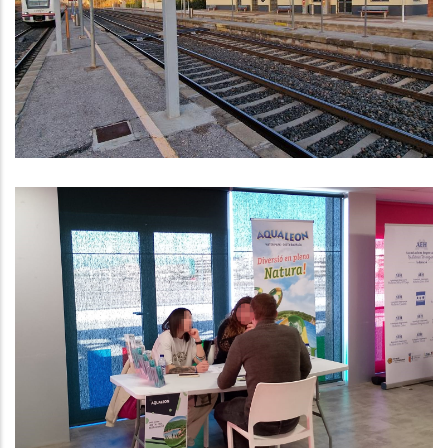
Millores Al Servei De Rodalies De
Renfe A La Comarca
Altres
Observatori Del Mercat Laboral
Del Baix Penedès Primer
Trimestre De 2024
Ocupació