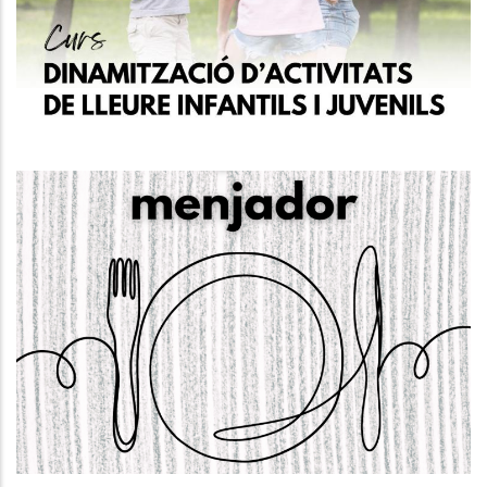
Garantia Juvenil
Joventut
OBERTA LA CONVOCATÒRIA. Ajuts
De Menjador Escolar Al Baix
Penedès CURS 24-25
S. socials