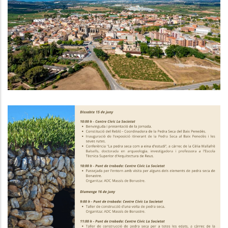
D'un Centenar D'al·legacions A
L'avantprojecte Del Pla Territorial
Parcial Del Penedès
P. econòmica
1a Trobada Pedra Seca Baix
Penedès - 15 I 16 De Juny
Altres