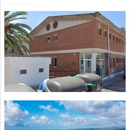
Visita Virtual A La Seu De L'Arxiu
Comarcal Del Baix Penedès
Altres
El Baix Penedès Presenta Més