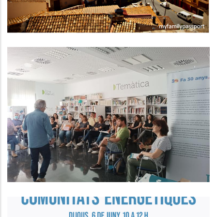
Formació Sobre Gestió
D’Equipaments Juvenils Als
Ajuntaments Del Baix Penedès.
Joventut