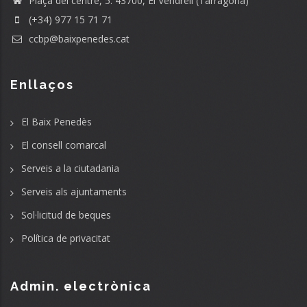
Plaça del centre, 5. 43700, El Vendrell (Tarragona)
(+34) 977 15 71 71
ccbp@baixpenedes.cat
Enllaços
El Baix Penedès
El consell comarcal
Serveis a la ciutadania
Serveis als ajuntaments
Sol·licitud de beques
Política de privacitat
Admin. electrònica