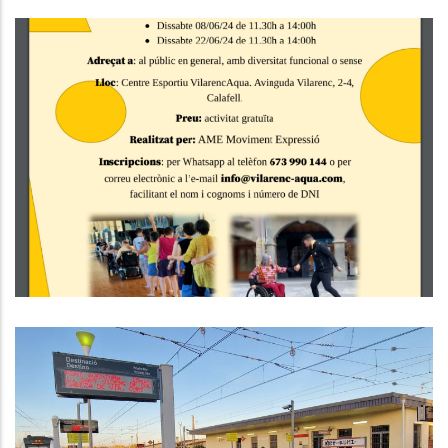
Taller De Dansa Inclusiva A
Calafell
Altres
El Consell Comarcal Del Baix
Penedès Reclama Urgentment