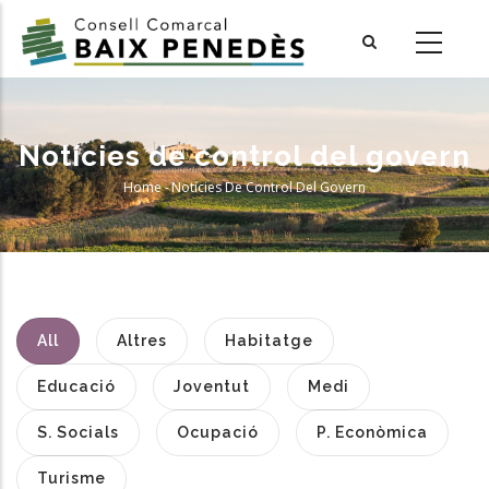
Skip
to
main
content
Notícies de control del govern
Home
-
Notícies De Control Del Govern
Breadcrumb
All
Altres
Habitatge
Educació
Joventut
Medi
S. Socials
Ocupació
P. Econòmica
Turisme