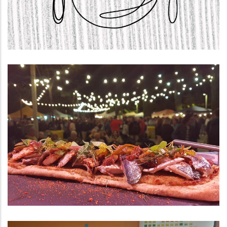
,
Educació
S. socials
El Consell Comarcal Del Baix
Penedès S’adhereix Als Plans
D’acció De Catalunya Regió
Mundial De La Gastronomia 2025
,
P. econòmica
Turisme