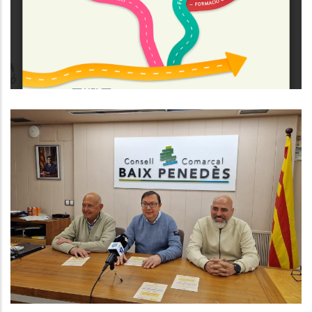
,
Educació
Joventut
El CCBP Impulsa El Programa
Consolida’t Amb La Col·laboració
Dels Gremis De La Comarca
,
Ocupació
P. econòmica