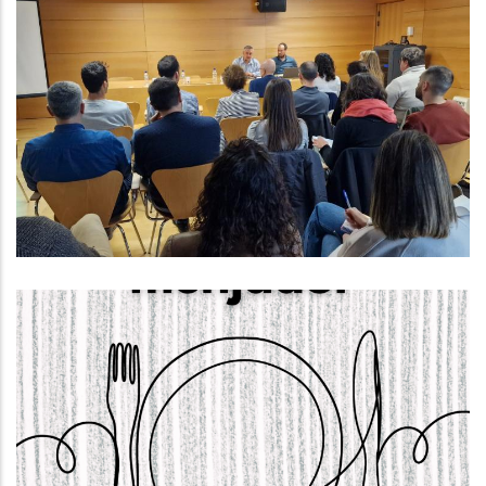
Reunió Sobre Els Plans Integrals
De Gestió Dels Sistemes De
Sanejament (PIGSS)
Altres
El Dia 22 D’abril S’obrirà El Termini
Per Sol·licitar Els Ajuts De
Menjador Escolar Per Al Curs 2025-
2026.