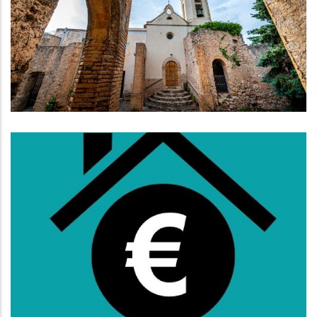
Promoció Turística De L’interior
Amb Un Pla Estratègic De 3 Anys
Turisme
Subvencions Per Al Pagament Del
Lloguer Per A Persones Que
Tinguin De 36 A 64 Anys
,
Habitatge
S. socials