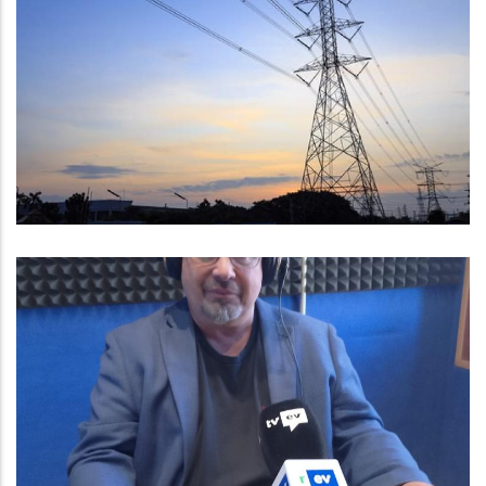
Recomanacions Per Les
Afectacions Provocades Per La
Gran Apagada Del
Subministrament Elèctric
Altres
Entrevista A Baltasar Santos,
Vicepresident I Conseller
Comarcal De Règim Intern
Altres