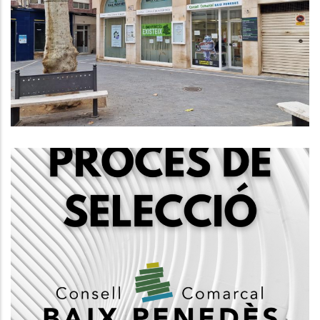
Condicions Laborals Del Personal
Funcionari Del Consell Comarcal
Del Baix Penedès
Altres
Convocatòria, Mitjançant Concurs
Oposició, 1 Plaça De Tècnic Social,
Subgrup A2
Ocupació