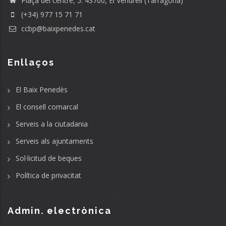
Plaça del centre, 5. 43700, El Vendrell (Tarragona)
(+34) 977 15 71 71
ccbp@baixpenedes.cat
Enllaços
El Baix Penedès
El consell comarcal
Serveis a la ciutadania
Serveis als ajuntaments
Sol·licitud de beques
Política de privacitat
Admin. electrònica