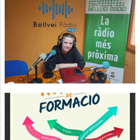
Baix Penedès Al Dia Amb La
Romina Puig.
Medi
TERCERA EDICIÓ DE LA FIRA DE
FORMACIÓ