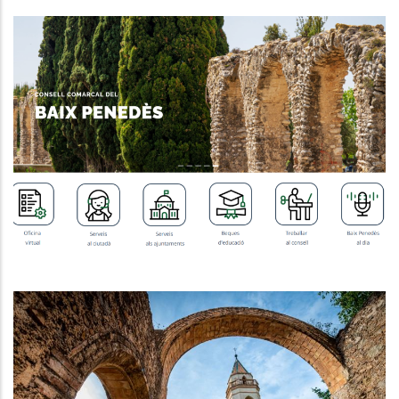
MILLORA DE LA USABILITAT DE LA
WEB INSTITUCIONAL
,
Altres
P. econòmica
El Baix Penedès Reforça La