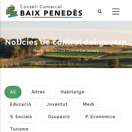
Skip
to
main
content
Notícies de control del govern
Home
-
Notícies De Control Del Govern
Breadcrumb
All
Altres
Habitatge
Educació
Joventut
Medi
S. Socials
Ocupació
P. Econòmica
Turisme