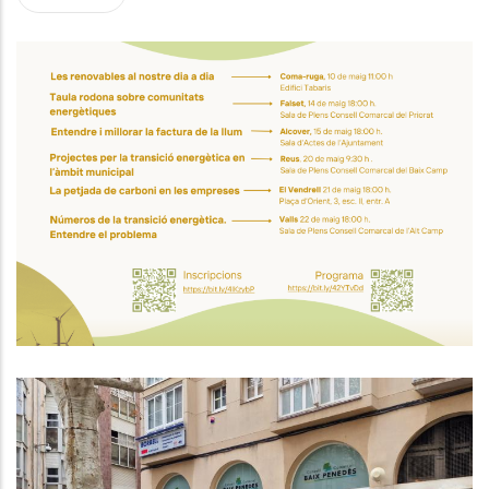
Jornada “Les Renovables Al
Nostre Dia A Dia” A Coma-Ruga:
Aprèn Com Estalviar Energia I
Cuidar El Planeta
Medi
Acord Per A La Millora De Les