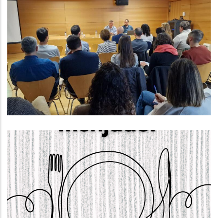
Reunió Sobre Els Plans Integrals
De Gestió Dels Sistemes De
Sanejament (PIGSS)
Altres
El Dia 22 D’abril S’obrirà El Termini
Per Sol·licitar Els Ajuts De
Menjador Escolar Per Al Curs 2025-
2026.