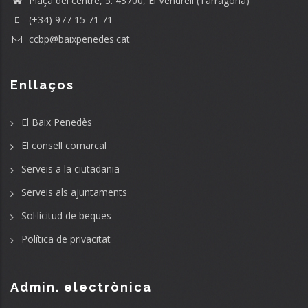
Plaça del centre, 5. 43700, El Vendrell (Tarragona)
(+34) 977 15 71 71
ccbp@baixpenedes.cat
Enllaços
El Baix Penedès
El consell comarcal
Serveis a la ciutadania
Serveis als ajuntaments
Sol·licitud de beques
Política de privacitat
Admin. electrònica