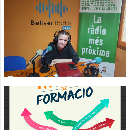
Baix Penedès Al Dia Amb La
Romina Puig.
Medi
TERCERA EDICIÓ DE LA FIRA DE
FORMACIÓ