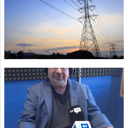
Recomanacions Per Les
Afectacions Provocades Per La
Gran Apagada Del
Subministrament Elèctric
Altres
Entrevista A Baltasar Santos,
Vicepresident I Conseller
Comarcal De Règim Intern
Altres