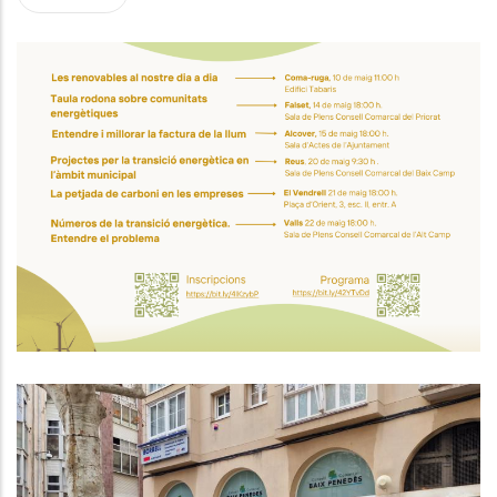
Jornada “Les Renovables Al
Nostre Dia A Dia” A Coma-Ruga:
Aprèn Com Estalviar Energia I
Cuidar El Planeta
Medi
Acord Per A La Millora De Les