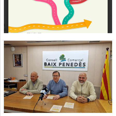
,
Educació
Joventut
El CCBP Impulsa El Programa
Consolida’t Amb La Col·laboració
Dels Gremis De La Comarca
,
Ocupació
P. econòmica