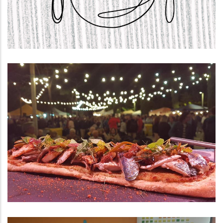
,
Educació
S. socials
El Consell Comarcal Del Baix
Penedès S’adhereix Als Plans
D’acció De Catalunya Regió
Mundial De La Gastronomia 2025
,
P. econòmica
Turisme