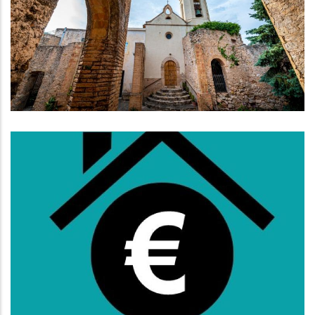
Promoció Turística De L’interior
Amb Un Pla Estratègic De 3 Anys
Turisme
Subvencions Per Al Pagament Del
Lloguer Per A Persones Que
Tinguin De 36 A 64 Anys
,
Habitatge
S. socials