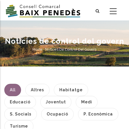
Skip
to
main
content
Notícies de control del govern
Home
-
Notícies De Control Del Govern
Breadcrumb
All
Altres
Habitatge
Educació
Joventut
Medi
S. Socials
Ocupació
P. Econòmica
Turisme