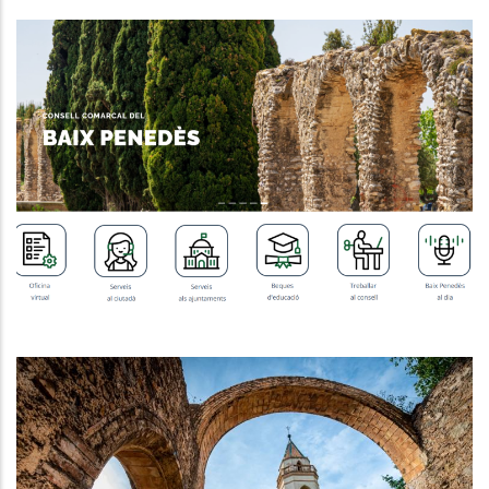
MILLORA DE LA USABILITAT DE LA
WEB INSTITUCIONAL
,
Altres
P. econòmica
El Baix Penedès Reforça La