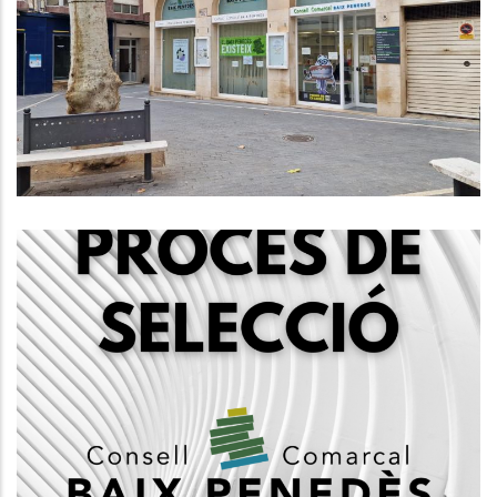
Condicions Laborals Del Personal
Funcionari Del Consell Comarcal
Del Baix Penedès
Altres
Convocatòria, Mitjançant Concurs
Oposició, 1 Plaça De Tècnic Social,
Subgrup A2
Ocupació