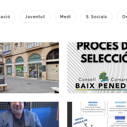
ació
Joventut
Medi
S. Socials
O
Acord Per A La
Millora De Les
Convocatòria,
Condicions
Mitjançant
Laborals Del
Concurs Oposició
Personal
1 Plaça De Tècni
Funcionari Del
Social, Subgrup A
Consell Comarcal
Ocupació
Del Baix Penedès
Altres
Entrevista A
Baltasar Santos,
Vicepresident I
Formacions Del
Conseller
Programa Orient