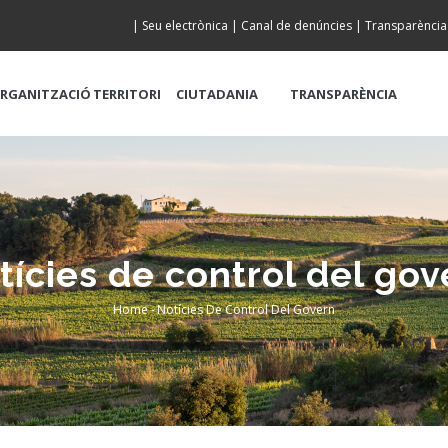
|
Seu electrònica
|
Canal de denúncies
|
Transparència
RGANITZACIÓ
TERRITORI
CIUTADANIA
TRANSPARÈNCIA
tícies de control del gov
Home
-
Notícies De Control Del Govern
Breadcrumb