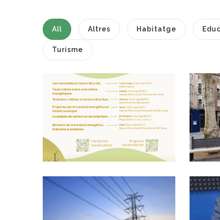
All
Altres
Habitatge
Educ
Turisme
Jornada “Les
Renovables Al
Nostre Dia A Dia”
A Coma-Ruga:
Aprèn Com
Estalviar Energia I
Cuidar El Planeta
Recomanacions
Medi
Per Les
Afectacions
Provocades Per
La Gran Apagada