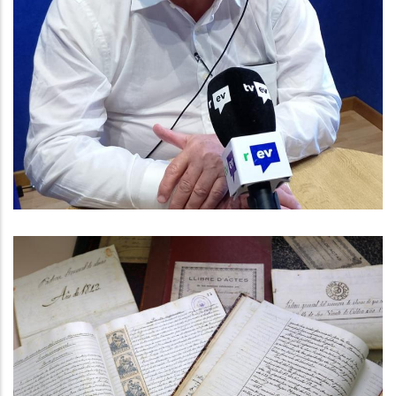
Baix Penedès Al Dia”, Amb El
Conseller Comarcal De Consum
Joan Miró
Altres
L’Arxiu Comarcal Del Baix Penedès
Digitalitza Prop De 30.000 Imatges
Altres