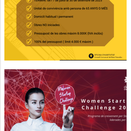
Convocatòria D’ajuts Per A
L’arranjament Interior
D’habitatges Destinats A Persones
Grans
Habitatge
El Women Startup Challenge: Una
Oportunitat Única Per A Dones
Emprenedores Del Baix Penedès
P. econòmica