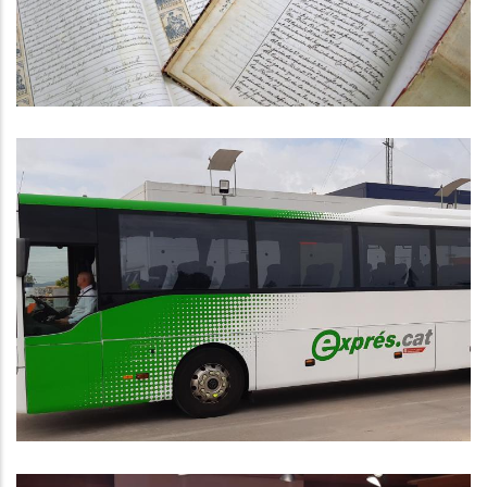
El Bus Exprés Entre El Vendrell,
Calafell I Cunit Amb Barcelona
Avança A Bon Ritme
,
Altres
P. econòmica