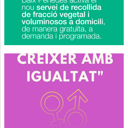
Servei De Recollida A Demanda
De Poda I Voluminosos
Medi
Necessites Ajuda Amb El Teu Pla
D’Igualtat?
S. socials