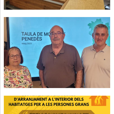
El Consell Comarcal Celebra
L’acord Per Posar En Marxa Dues
Línies De Bus Exprés Entre El Baix
Penedès I Barcelona
,
Altres
P. econòmica
L'1 De Juliol S'obre La