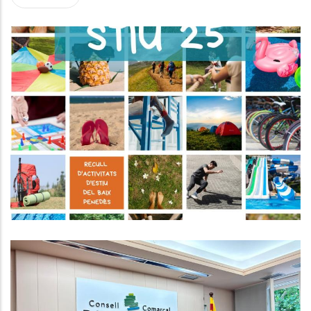
L' STIU25! El Recull D’activitats
D’estiu Per A Infants I Joves De
Tota La Comarca!
Joventut
El Consell Comarcal Impulsa Un
Projecte Pioner Per Reduir El