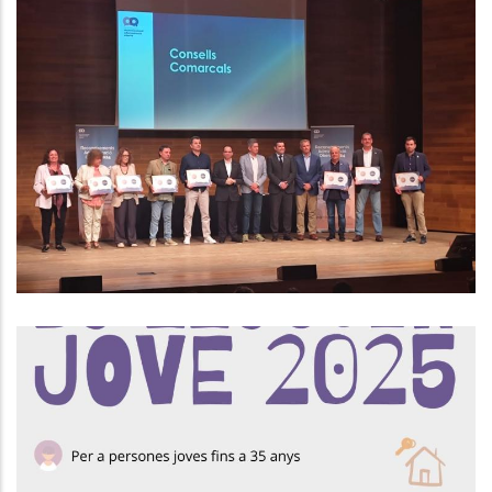
El Consell Comarcal Del Baix
Penedès Rep El Segon Premi Als
Reconeixements Administració
Oberta 2024 Per Segon Any
Consecutiu
Altres
Convocatòria Ajuts Bo Lloguer
Jove