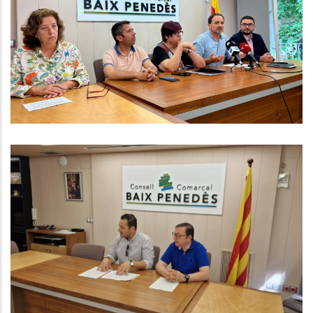
Malbaratament Alimentari Als
Menjadors Escolars Del Baix
Penedès
,
Altres
Educació
El Consell Comarcal Del Baix
Penedès Gestionarà Un Nou
Programa Del SOC Que Permetrà
La Contractació De 25 Persones A
L’atur
,
Ocupació
P. econòmica