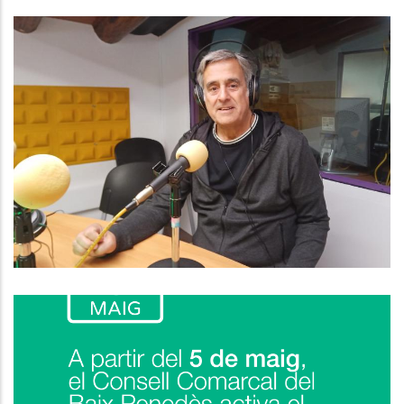
Baix Penedès Al Dia Amb Jordi
Marlès, Conseller De Benestar
Animal
Altres
El Consell Comarcal Del Baix
Penedès Posa En Marxa El Nou