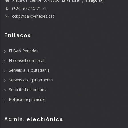
Plaça del centre, 5. 43700, El Vendrell (Tarragona)
(+34) 977 15 71 71
ccbp@baixpenedes.cat
Enllaços
El Baix Penedès
El consell comarcal
Serveis a la ciutadania
Serveis als ajuntaments
Sol·licitud de beques
Política de privacitat
Admin. electrònica