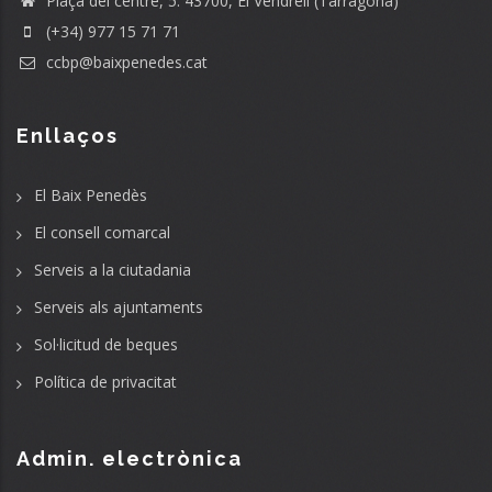
Plaça del centre, 5. 43700, El Vendrell (Tarragona)
(+34) 977 15 71 71
ccbp@baixpenedes.cat
Enllaços
El Baix Penedès
El consell comarcal
Serveis a la ciutadania
Serveis als ajuntaments
Sol·licitud de beques
Política de privacitat
Admin. electrònica