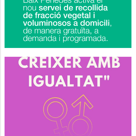
Servei De Recollida A Demanda
De Poda I Voluminosos
Medi
Necessites Ajuda Amb El Teu Pla
D’Igualtat?
S. socials