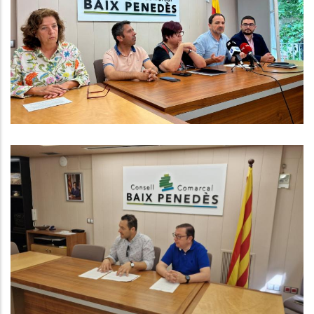
Malbaratament Alimentari Als
Menjadors Escolars Del Baix
Penedès
,
Altres
Educació
El Consell Comarcal Del Baix
Penedès Gestionarà Un Nou
Programa Del SOC Que Permetrà
La Contractació De 25 Persones A
L’atur
,
Ocupació
P. econòmica