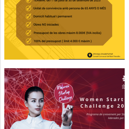
Convocatòria D’ajuts Per A
L’arranjament Interior
D’habitatges Destinats A Persones
Grans
Habitatge
El Women Startup Challenge: Una
Oportunitat Única Per A Dones
Emprenedores Del Baix Penedès
P. econòmica