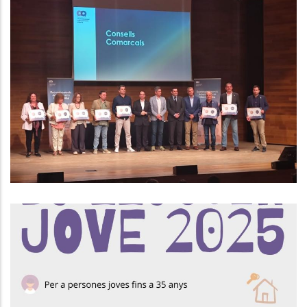
El Consell Comarcal Del Baix
Penedès Rep El Segon Premi Als
Reconeixements Administració
Oberta 2024 Per Segon Any
Consecutiu
Altres
Convocatòria Ajuts Bo Lloguer
Jove