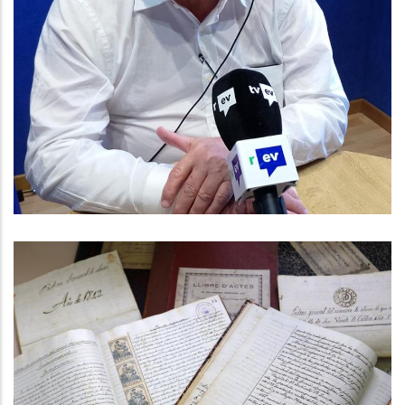
Baix Penedès Al Dia”, Amb El
Conseller Comarcal De Consum
Joan Miró
Altres
L’Arxiu Comarcal Del Baix Penedès
Digitalitza Prop De 30.000 Imatges
Altres