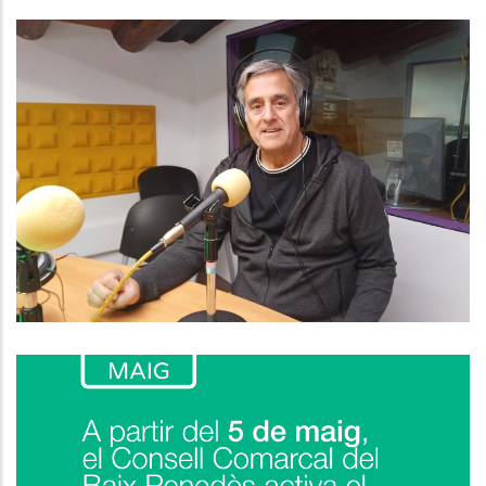
Baix Penedès Al Dia Amb Jordi
Marlès, Conseller De Benestar
Animal
Altres
El Consell Comarcal Del Baix
Penedès Posa En Marxa El Nou