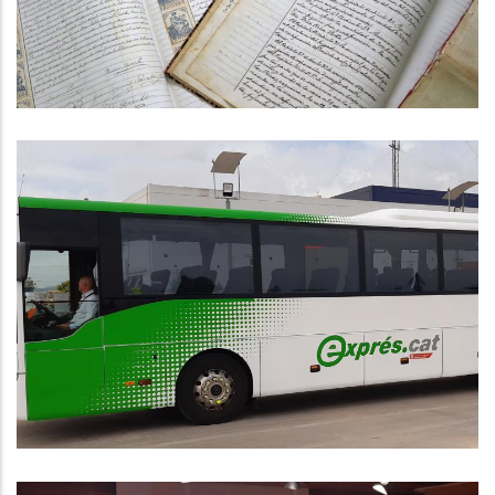
El Bus Exprés Entre El Vendrell,
Calafell I Cunit Amb Barcelona
Avança A Bon Ritme
,
Altres
P. econòmica