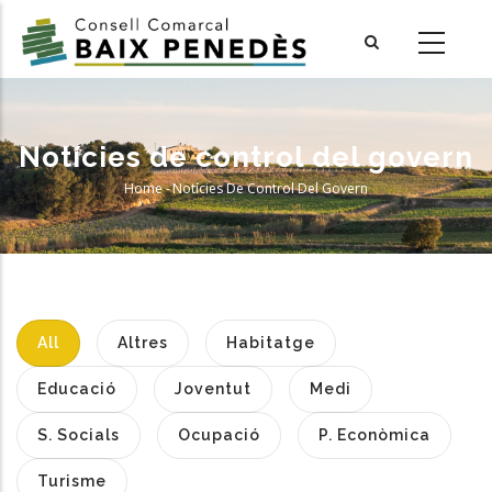
Skip
to
main
content
Notícies de control del govern
Home
-
Notícies De Control Del Govern
Breadcrumb
All
Altres
Habitatge
Educació
Joventut
Medi
S. Socials
Ocupació
P. Econòmica
Turisme