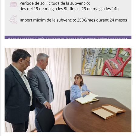
,
Habitatge
Joventut
La Generalitat Marca Com A
Projecte Estratègic De País IDIADA
2
,
Altres
P. econòmica