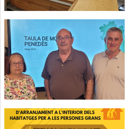
El Consell Comarcal Celebra
L’acord Per Posar En Marxa Dues
Línies De Bus Exprés Entre El Baix
Penedès I Barcelona
,
Altres
P. econòmica
L'1 De Juliol S'obre La