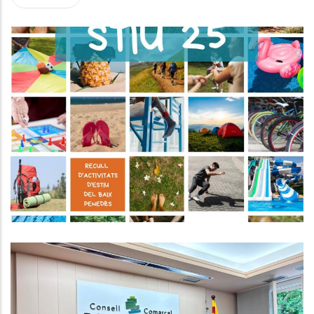
L' STIU25! El Recull D’activitats
D’estiu Per A Infants I Joves De
Tota La Comarca!
Joventut
El Consell Comarcal Impulsa Un
Projecte Pioner Per Reduir El