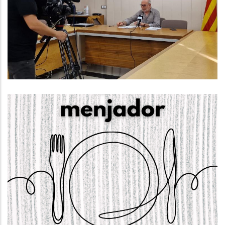
Penedès Durant El Primer
Trimestre De 2023
Ocupació
S'obre La Convocatòria Per
Sol·licitar Els Ajuts Individuals De
Menjador Escolar Per Al Curs 2023-
24
Educació