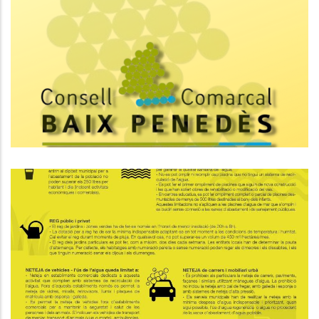
Nou Servei Per A Empreses De
Municipis Rurals Del Baix Penedès
Ocupació
El Baix Penedès Entrarà En
Situació D'alerta Per Sequera
Aquesta Setmana
Medi