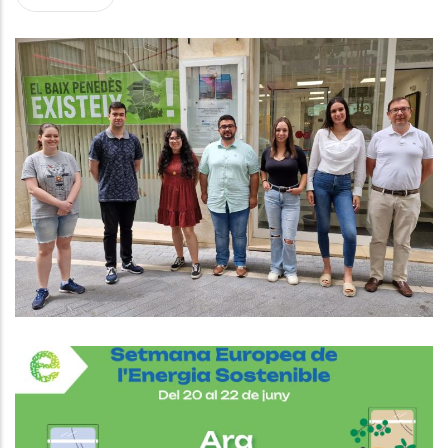
El CCBP Presenta El Nou Programa
D'ocupació Que Dona Feina A 5
Persones.
Joventut