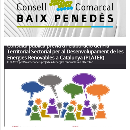
L'edificació, Enginyeria Industrial.
Altres
𝗖𝗢𝗡𝗦𝗨𝗟𝗧𝗔 𝗣𝗨́𝗕𝗟𝗜𝗖𝗔 𝗣𝗘𝗥
𝗘𝗟𝗔𝗕𝗢𝗥𝗔𝗥 𝗘𝗟 𝗣𝗟𝗔𝗧𝗘𝗥
Medi