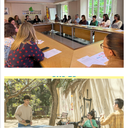
REUNIÓ COMARCAL DEL
DEPARTAMENT DE SERVEIS
SOCIALS DEL CONSELL COMARCAL
DEL BAIX PENEDÈS
S. socials
Guia D'activitats D'estiu Del Baix
Penedès
Joventut