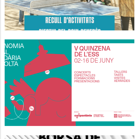
Quinzena De L’Economia Social I
Solidària A La Vegueria Penedès
P. econòmica