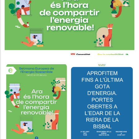
Setmana Europea De L’Energia Al
Baix Penedès
Medi
Visita A Les Instal·lacions De
Generació D'energia Elèctrica De
L'EDAR Del Vendrell
Medi