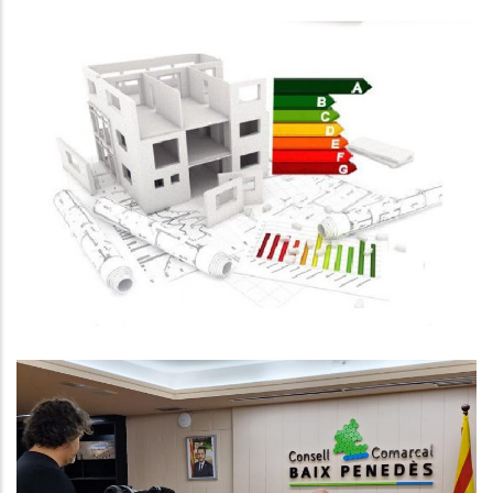
SUBVENCIONS PER A
L'ARRANJAMENT INTERIOR
D'HABITATGES ON CONVIUEN
PERSONES DE 65 ANYS O MÉS
Habitatge
Reducció De L'atur Al Baix