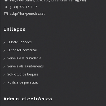
Plaça del centre, 5. 43700, El Vendrell (Tarragona)
(+34) 977 15 71 71
ccbp@baixpenedes.cat
Enllaços
El Baix Penedès
El consell comarcal
Serveis a la ciutadania
Serveis als ajuntaments
Sol·licitud de beques
Política de privacitat
Admin. electrònica