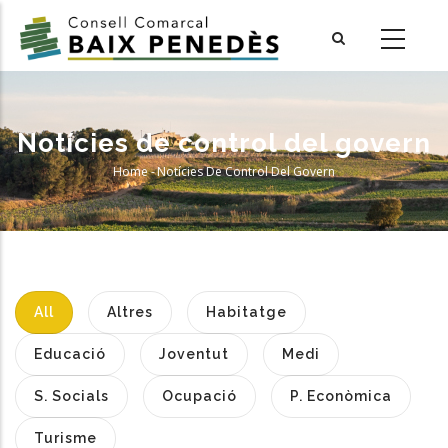
Skip
to
main
content
Notícies de control del govern
Home
-
Notícies De Control Del Govern
Breadcrumb
All
Altres
Habitatge
Educació
Joventut
Medi
S. Socials
Ocupació
P. Econòmica
Turisme