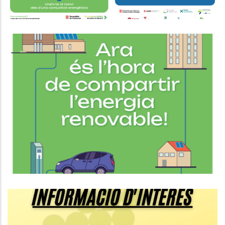
"Sobirania Energètica. El Que
Necessites Saber Per Crear Una
Comunitat Energètica Local
Medi