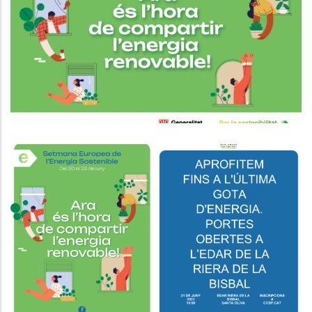
Setmana Europea De L’Energia Al
Baix Penedès
Medi
Visita A Les Instal·lacions De
Generació D'energia Elèctrica De
L'EDAR Del Vendrell
Medi