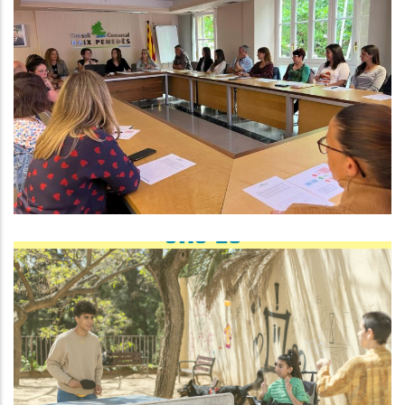
REUNIÓ COMARCAL DEL
DEPARTAMENT DE SERVEIS
SOCIALS DEL CONSELL COMARCAL
DEL BAIX PENEDÈS
S. socials
Guia D'activitats D'estiu Del Baix
Penedès
Joventut