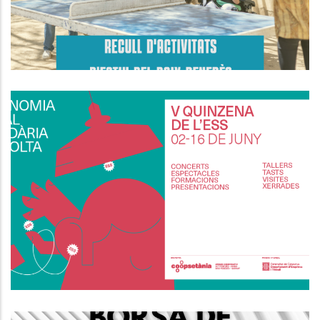
Quinzena De L’Economia Social I
Solidària A La Vegueria Penedès
P. econòmica