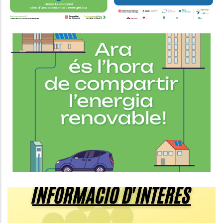
"Sobirania Energètica. El Que
Necessites Saber Per Crear Una
Comunitat Energètica Local
Medi