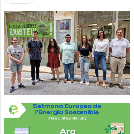
El CCBP Presenta El Nou Programa
D'ocupació Que Dona Feina A 5
Persones.
Joventut