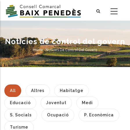
Skip
to
main
content
Notícies de control del govern
Home
-
Notícies De Control Del Govern
Breadcrumb
All
Altres
Habitatge
Educació
Joventut
Medi
S. Socials
Ocupació
P. Econòmica
Turisme