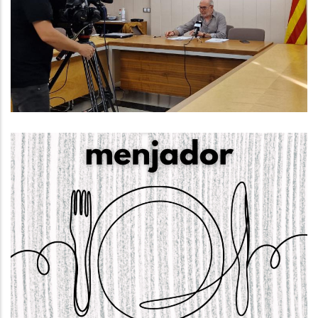
Penedès Durant El Primer
Trimestre De 2023
Ocupació
S'obre La Convocatòria Per
Sol·licitar Els Ajuts Individuals De
Menjador Escolar Per Al Curs 2023-
24
Educació