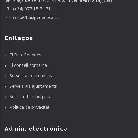
Plaça del centre, 5. 43700, El Vendrell (Tarragona)
(+34) 977 15 71 71
ccbp@baixpenedes.cat
Enllaços
El Baix Penedès
El consell comarcal
Serveis a la ciutadania
Serveis als ajuntaments
Sol·licitud de beques
Política de privacitat
Admin. electrònica