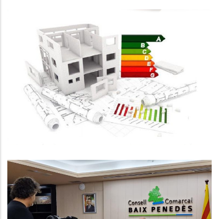
SUBVENCIONS PER A
L'ARRANJAMENT INTERIOR
D'HABITATGES ON CONVIUEN
PERSONES DE 65 ANYS O MÉS
Habitatge
Reducció De L'atur Al Baix