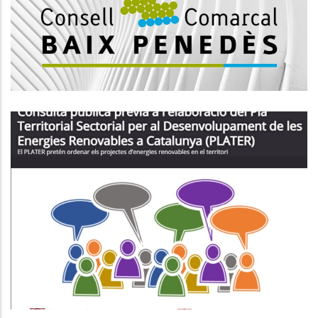
L'edificació, Enginyeria Industrial.
Altres
𝗖𝗢𝗡𝗦𝗨𝗟𝗧𝗔 𝗣𝗨́𝗕𝗟𝗜𝗖𝗔 𝗣𝗘𝗥
𝗘𝗟𝗔𝗕𝗢𝗥𝗔𝗥 𝗘𝗟 𝗣𝗟𝗔𝗧𝗘𝗥
Medi