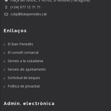
Plaça del centre, 5. 43700, El Vendrell (Tarragona)
(+34) 977 15 71 71
ccbp@baixpenedes.cat
Enllaços
El Baix Penedès
El consell comarcal
Serveis a la ciutadania
Serveis als ajuntaments
Sol·licitud de beques
Política de privacitat
Admin. electrònica