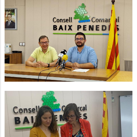
El CCBP Anuncia La 2a Edició A
Partir Del Mes De Setembre Del
Programa Dones RIU
P. econòmica
S'amplia El Conveni De
Col.laboració Amb Diversos
Ajuntaments En Matèria