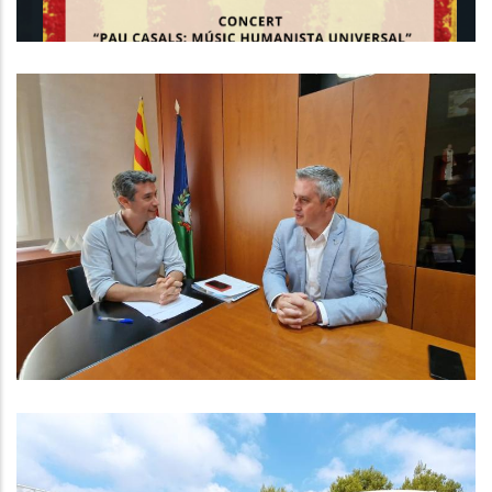
El President Es Reuneix Amb Tots
Els Alcaldes