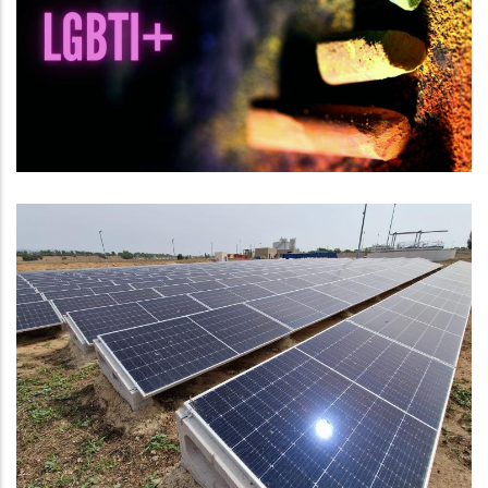
El Dia Per L'alliberament LGBTI+
S. socials
Jornada De Portes Obertes A La
Depuradora Comarcal
Medi