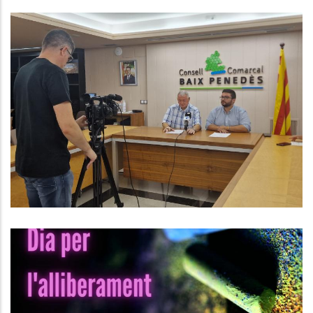
El Consell Contractarà 23
Persones Desocupades
Ocupació
El Proper Dimecres 28 De Juny És