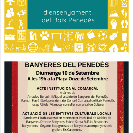
Guía D'Ensenyament Del Baix
Penedès
Educació
Banyeres Del Penedès Acollirà Els
Actes De La Commemoració
Comarcal De La Diada Nacional
Altres