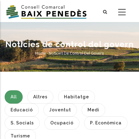
Skip
to
main
content
Notícies de control del govern
Home
-
Notícies De Control Del Govern
Breadcrumb
All
Altres
Habitatge
Educació
Joventut
Medi
S. Socials
Ocupació
P. Econòmica
Turisme