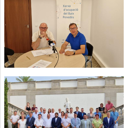
Continua Augmentant L'Ocupació
Al Baix Penedès Durant El Segon
Trimestre De L'any
Ocupació
Es Constitueix El Consell
Comarcal Del Baix Penedès
Altres