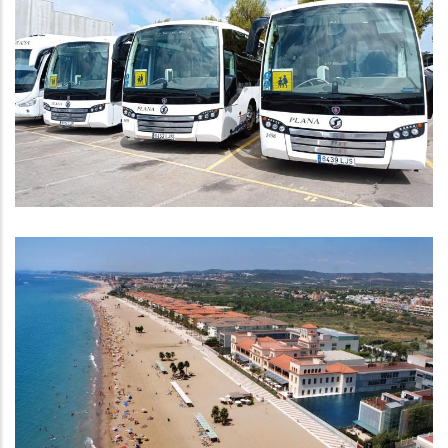
TRANSPORT ESCOLAR CURS 23/24
Educació
LÍNIA DE PRÉSTECS BONIFICATS
PER RENOVAR ESTABLIMENTS
TURÍSTICS - ICF TURISME
P. econòmica