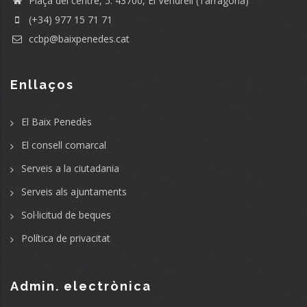
Plaça del centre, 5. 43700, El Vendrell (Tarragona)
(+34) 977 15 71 71
ccbp@baixpenedes.cat
Enllaços
El Baix Penedès
El consell comarcal
Serveis a la ciutadania
Serveis als ajuntaments
Sol·licitud de beques
Política de privacitat
Admin. electrònica