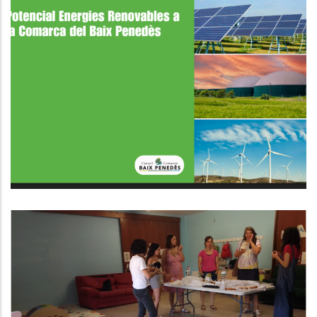
L'OCTEBP Ha Publicat Un Estudi
Sobre El Potencial De Les
Energies Renovables A La
Comarca Del Baix Penedès.
Medi
FINALITZA L’ESPAI DE CRIANÇA PER
A FAMÍLIES AMB FILLS DE 0 A 3
ANYS I MARES EMBARASSADES AL