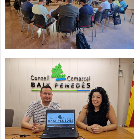
De Les Depuradores Del Papiolet I
La Torregassa
Turisme
El Consell Comarcal Del Baix
Penedès Presenta El Restyling De
La Seva Imatge Corporativa