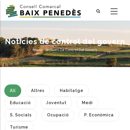
Skip
to
main
content
Notícies de control del govern
Home
-
Notícies De Control Del Govern
Breadcrumb
All
Altres
Habitatge
Educació
Joventut
Medi
S. Socials
Ocupació
P. Econòmica
Turisme