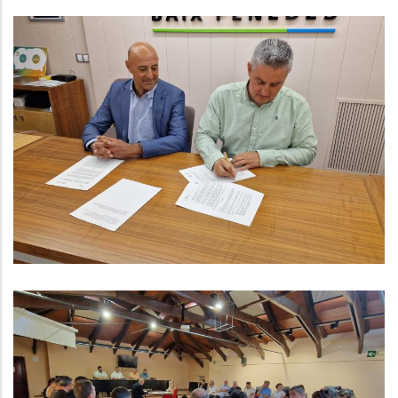
Els Consells Comarcals De L'Alt I
El Baix Penedès Firmen Un
Conveni De Col·laboració En
L'àmbit De La Promoció
Econòmica
,
P. econòmica
Altres
El Consell Comarcal Del Baix
Penedès Aprova La Remodelació