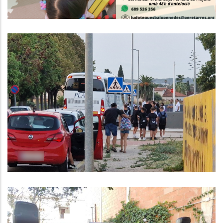
1.200 Alumnes De Primària,
Secundària Obligatòria I Educació
Especial Utilitzen El Servei De
Transport Escolar Del Consell
Comarcal Aquest Curs 24/25
Educació