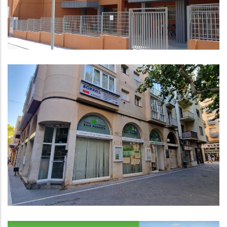
El CCBP Augmenta Les Mesures De
Seguretat Dels Equips De Serveis
Socials Arran D’amenaces I
Coaccions
Altres