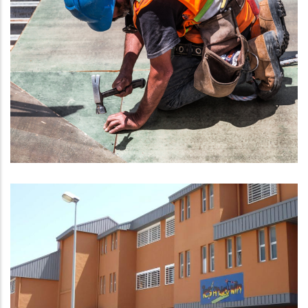
El Baix Penedès Registra Les
Millors Dades D’ocupació Des De
L’any 2008.
Ocupació
Diversos Estudiants De Graus Han
Iniciat Les Pràctiques Al CCBP
Altres