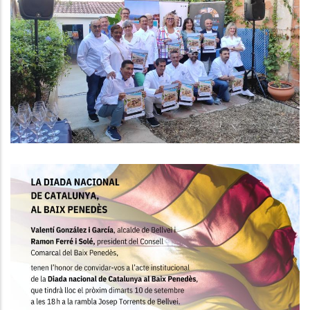
II Jornades Gastronòmiques
“L’Arròs I Tastos De Mar Del Baix
Penedès” 20 De Setembre - 6
D'octubre De 2024
Turisme
Commemoració Comarcal De La
Diada Nacional De Catalunya
Altres