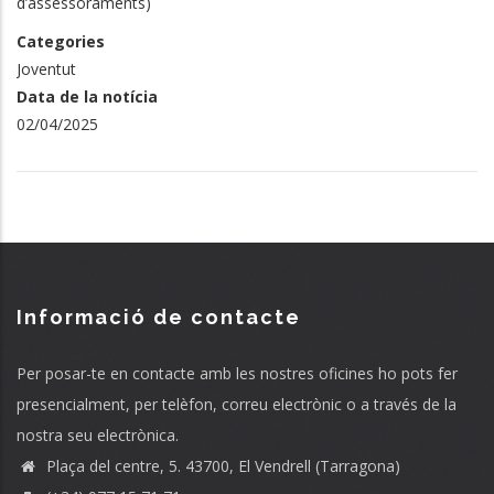
d’assessoraments)
Categories
Joventut
Data de la notícia
02/04/2025
Informació de contacte
Per posar-te en contacte amb les nostres oficines ho pots fer
presencialment, per telèfon, correu electrònic o a través de la
nostra seu electrònica.
Plaça del centre, 5. 43700, El Vendrell (Tarragona)