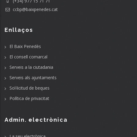
(+34) 977 15 71 71
ccbp@baixpenedes.cat
Enllaços
El Baix Penedès
El consell comarcal
Serveis a la ciutadania
Serveis als ajuntaments
Sol·licitud de beques
Política de privacitat
Admin. electrònica
La seu electrònica