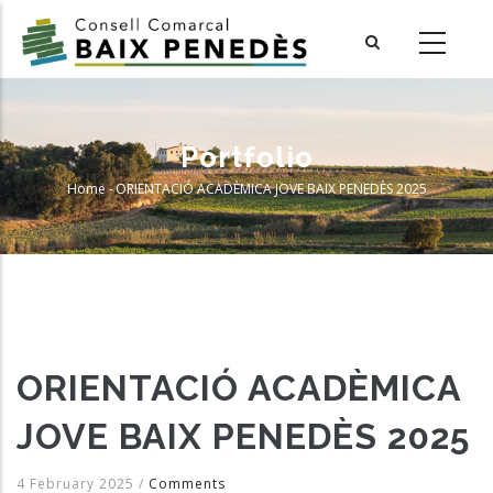
Skip
to
main
content
Portfolio
Home
-
ORIENTACIÓ ACADÈMICA JOVE BAIX PENEDÈS 2025
Breadcrumb
ORIENTACIÓ ACADÈMICA
JOVE BAIX PENEDÈS 2025
4 February 2025
/
Comments