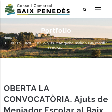
Skip
to
main
content
Portfolio
Home
-
Breadcrumb
OBERTA LA CONVOCATÒRIA. Ajuts De Menjador Escolar Al Baix Penedès
CURS 24-25
OBERTA LA
CONVOCATÒRIA. Ajuts de
Menjador Escolar al Baix