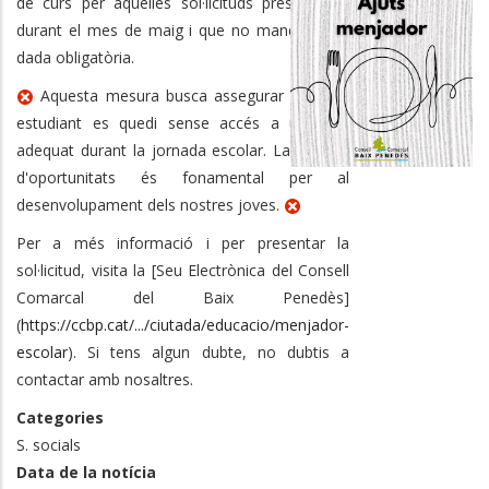
de curs per aquelles sol·licituds presentades
durant el mes de maig i que no manquin cap
dada obligatòria.
Aquesta mesura busca assegurar que cap
estudiant es quedi sense accés a un àpat
adequat durant la jornada escolar. La igualtat
d'oportunitats és fonamental per al
desenvolupament dels nostres joves.
Per a més informació i per presentar la
sol·licitud, visita la [Seu Electrònica del Consell
Comarcal del Baix Penedès]
(
https://ccbp.cat/.../ciutada/educacio/menjador-
escolar
). Si tens algun dubte, no dubtis a
contactar amb nosaltres.
Categories
S. socials
Data de la notícia