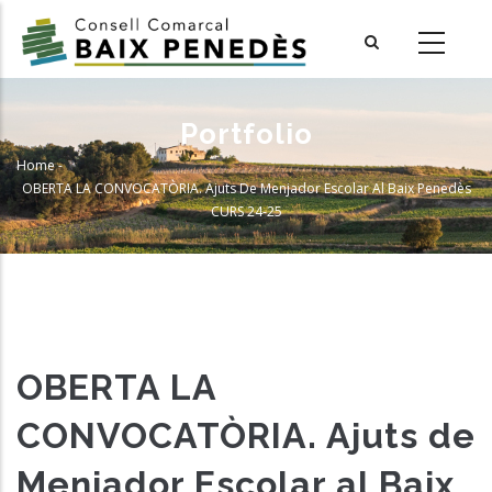
Skip
to
main
content
Portfolio
Home
-
Breadcrumb
OBERTA LA CONVOCATÒRIA. Ajuts De Menjador Escolar Al Baix Penedès
CURS 24-25
OBERTA LA
CONVOCATÒRIA. Ajuts de
Menjador Escolar al Baix