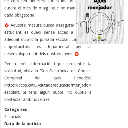
de curs per aquelles sol·licituds presentades
durant el mes de maig i que no manquin cap
dada obligatòria.
Aquesta mesura busca assegurar que cap
estudiant es quedi sense accés a un àpat
adequat durant la jornada escolar. La igualtat
d'oportunitats és fonamental per al
desenvolupament dels nostres joves.
Per a més informació i per presentar la
sol·licitud, visita la [Seu Electrònica del Consell
Comarcal del Baix Penedès]
(
https://ccbp.cat/.../ciutada/educacio/menjador-
escolar
). Si tens algun dubte, no dubtis a
contactar amb nosaltres.
Categories
S. socials
Data de la notícia