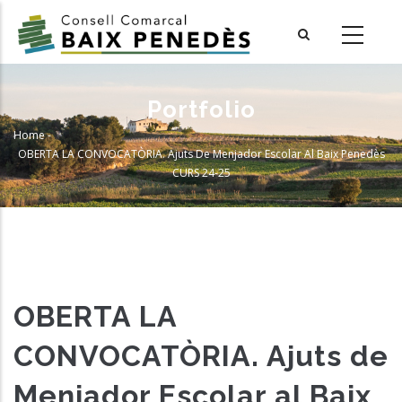
Skip
to
main
content
Portfolio
Home
-
Breadcrumb
OBERTA LA CONVOCATÒRIA. Ajuts De Menjador Escolar Al Baix Penedès
CURS 24-25
OBERTA LA
CONVOCATÒRIA. Ajuts de
Menjador Escolar al Baix