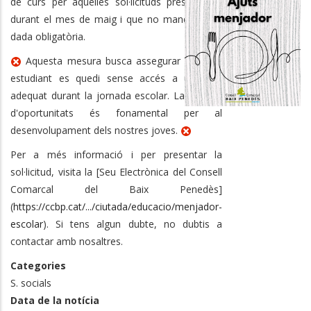
de curs per aquelles sol·licituds presentades
durant el mes de maig i que no manquin cap
dada obligatòria.
Aquesta mesura busca assegurar que cap
estudiant es quedi sense accés a un àpat
adequat durant la jornada escolar. La igualtat
d'oportunitats és fonamental per al
desenvolupament dels nostres joves.
Per a més informació i per presentar la
sol·licitud, visita la [Seu Electrònica del Consell
Comarcal del Baix Penedès]
(
https://ccbp.cat/.../ciutada/educacio/menjador-
escolar
). Si tens algun dubte, no dubtis a
contactar amb nosaltres.
Categories
S. socials
Data de la notícia